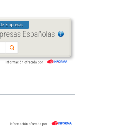
 de Empresas
mpresas Españolas
Información ofrecida por
Información ofrecida por