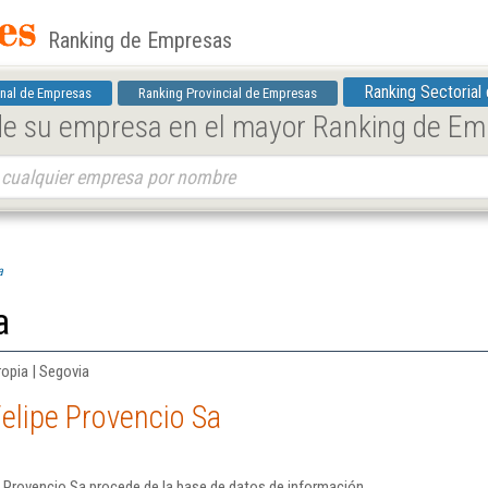
Ranking de Empresas
Ranking Sectorial
nal de Empresas
Ranking Provincial de Empresas
 de su empresa en el mayor Ranking de E
a
a
ropia | Segovia
elipe Provencio Sa
e Provencio Sa procede de la base de datos de información