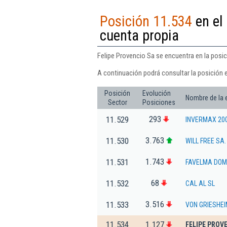
Posición 11.534
en el 
cuenta propia
Felipe Provencio Sa se encuentra en la posici
A continuación podrá consultar la posición 
Posición
Evolución
Nombre de la
Sector
Posiciones
293
11.529
INVERMAX 200
3.763
11.530
WILL FREE SA.
1.743
11.531
FAVELMA DOMI
68
11.532
CAL AL SL
3.516
11.533
VON GRIESHEI
11.534
1.127
FELIPE PROV