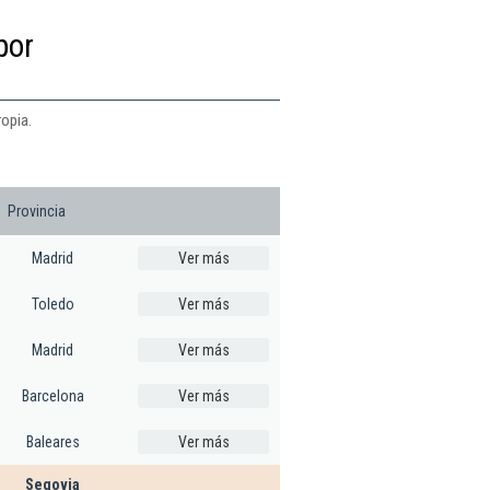
por
ropia.
Provincia
Madrid
Ver más
Toledo
Ver más
Madrid
Ver más
Barcelona
Ver más
Baleares
Ver más
Segovia