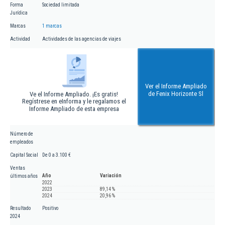
Forma
Sociedad limitada
Jurídica
Marcas
1 marcas
Actividad
Actividades de las agencias de viajes
Ver el Informe Ampliado
de Fenix Horizonte Sl
Ve el Informe Ampliado. ¡Es gratis!
Regístrese en eInforma y le regalamos el
Informe Ampliado de esta empresa
Número de
empleados
Capital Social
De 0 a 3.100 €
Ventas
Año
Variación
últimos años
2022
2023
89,14 %
2024
20,96 %
Resultado
Positivo
2024