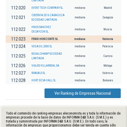
LIMITADA
112.020
EVENT TECH COMPANY SL.
mediana
Madrid
CIBERVIA 2016 ZARAGOZA
112.021
mediana
Zaragoza
SOCIEDAD LIMITADA.
HNOS SANCHEZ
112.022
mediana
Murcia
EXCAYCON SL.
112.023
FENIX HORIZONTE SL
mediana
Valencia
112.024
VEGAOIL 2000 SL
mediana
Palencia
SEGALCHAMP SOCIEDAD
112.025
mediana
Cuenca
LIMITADA.
112.026
VIAJES VILLARREAL SA
mediana
Málaga
112.027
BRASALS SL
mediana
Valencia
112.028
HORT DE SA VALL SL.
mediana
Baleares
Ver Ranking de Empresas Nacional
Todo el contenido de ranking-empresas.eleconomista.es y toda la información de
empresas procede de la base de datos de INFORMA D&B S.A.U. (S.M.E.) y es
tratada y suministrada por INFORMA D&B S.A.U. (S.M.E.). En todo caso, la
información de empresas que proporcionamos debe ser tenida en cuenta sólo