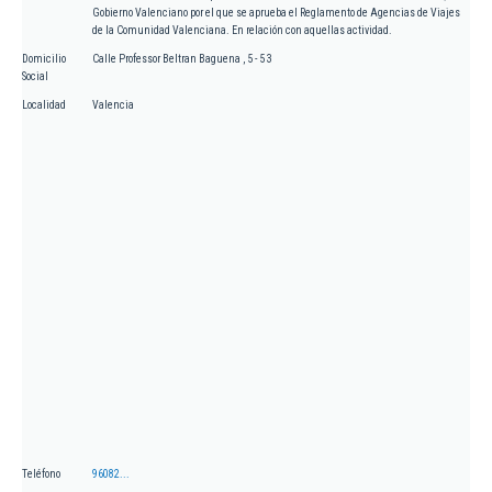
Gobierno Valenciano por el que se aprueba el Reglamento de Agencias de Viajes
de la Comunidad Valenciana. En relación con aquellas actividad.
Domicilio
Calle Professor Beltran Baguena , 5 - 5 3
Social
Localidad
Valencia
Teléfono
96082...