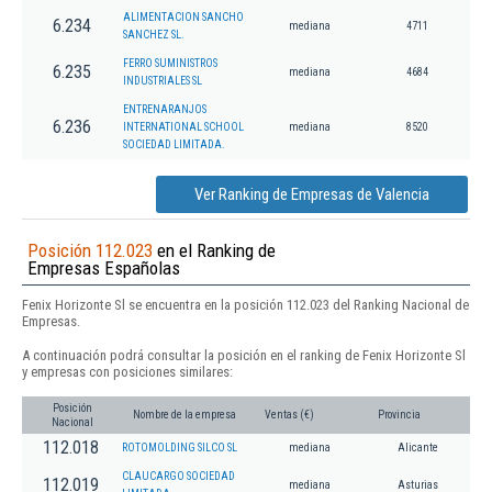
ALIMENTACION SANCHO
6.234
mediana
4711
SANCHEZ SL.
FERRO SUMINISTROS
6.235
mediana
4684
INDUSTRIALES SL
ENTRENARANJOS
6.236
INTERNATIONAL SCHOOL
mediana
8520
SOCIEDAD LIMITADA.
Ver Ranking de Empresas de Valencia
Posición 112.023
en el Ranking de
Empresas Españolas
Fenix Horizonte Sl se encuentra en la posición 112.023 del Ranking Nacional de
Empresas.
A continuación podrá consultar la posición en el ranking de Fenix Horizonte Sl
y empresas con posiciones similares:
Posición
Nombre de la empresa
Ventas (€)
Provincia
Nacional
112.018
ROTOMOLDING SILCO SL
mediana
Alicante
CLAUCARGO SOCIEDAD
112.019
mediana
Asturias