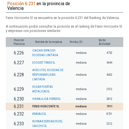
Posición 6.231
en la provincia de
Valencia
Fenix Horizonte Sl se encuentra en la posición 6.231 del Ranking de Valencia.
A continuación podrá consultar la posición en el ranking de Fenix Horizonte Sl
y empresas con posiciones similares:
Posición
Sector
Nombre de la empresa
Ventas (€)
Provincia
Actividad
CIAGAN ESPACIOS
6.226
mediana
4752
SOCIEDAD LIMITADA.
6.227
ECOGEST TRADE SL
mediana
4644
AVES UTIEL SOCIEDAD DE
6.228
RESPONSABILIDAD
mediana
4632
LIMITADA.
SOGAR PUERTAS
6.229
mediana
2512
METALICAS SL
6.230
HIDRAULICA FERRER SL
mediana
2812
6.231
FENIX HORIZONTE SL
mediana
7911
6.232
BRASALS SL
mediana
8731
RUYMAR DERIVADOS DEL
6.233
mediana
2212
CAUCHO SL