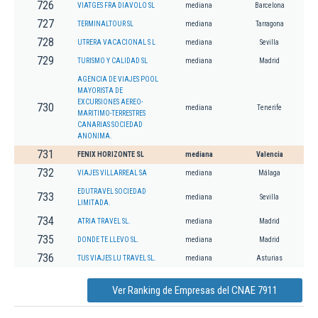
726
VIATGES FRA DIAVOLO SL
mediana
Barcelona
727
TERMINALTOUR SL
mediana
Tarragona
728
UTRERA VACACIONAL S L
mediana
Sevilla
729
TURISMO Y CALIDAD SL
mediana
Madrid
AGENCIA DE VIAJES POOL
MAYORISTA DE
EXCURSIONES AEREO-
730
mediana
Tenerife
MARITIMO-TERRESTRES
CANARIAS SOCIEDAD
ANONIMA.
731
FENIX HORIZONTE SL
mediana
Valencia
732
VIAJES VILLARREAL SA
mediana
Málaga
EDUTRAVEL SOCIEDAD
733
mediana
Sevilla
LIMITADA.
734
ATRIA TRAVEL SL.
mediana
Madrid
735
DONDE TE LLEVO SL.
mediana
Madrid
736
TUS VIAJES LU TRAVEL SL.
mediana
Asturias
Ver Ranking de Empresas del CNAE 7911