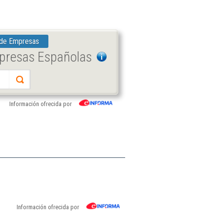
 de Empresas
mpresas Españolas
Información ofrecida por
Información ofrecida por