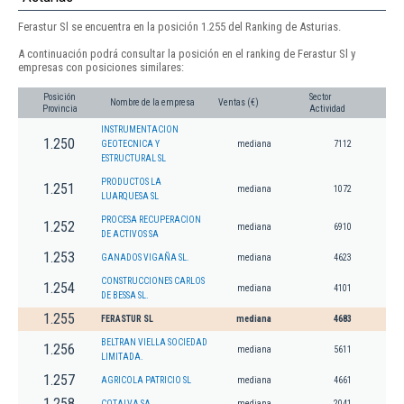
Ferastur Sl se encuentra en la posición 1.255 del Ranking de Asturias.
A continuación podrá consultar la posición en el ranking de Ferastur Sl y
empresas con posiciones similares:
Posición
Sector
Nombre de la empresa
Ventas (€)
Provincia
Actividad
INSTRUMENTACION
1.250
GEOTECNICA Y
mediana
7112
ESTRUCTURAL SL
PRODUCTOS LA
1.251
mediana
1072
LUARQUESA SL
PROCESA RECUPERACION
1.252
mediana
6910
DE ACTIVOS SA
1.253
GANADOS VIGAÑA SL.
mediana
4623
CONSTRUCCIONES CARLOS
1.254
mediana
4101
DE BESSA SL.
1.255
FERASTUR SL
mediana
4683
BELTRAN VIELLA SOCIEDAD
1.256
mediana
5611
LIMITADA.
1.257
AGRICOLA PATRICIO SL
mediana
4661
1.258
COTALVA SA
mediana
2041