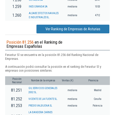
1.259
INES GRANDA SA
mediana
1053
ALSABE EFECTOS NAVALES
1.260
mediana
4712
E INDUSTRIALES SL.
Ver Ranking de Empresas de Asturias
Posición 81.256
en el Ranking de
Empresas Españolas
Ferastur Sl se encuentra en la posición 81.256 del Ranking Nacional de
Empresas.
A continuación podrá consultar la posición en el ranking de Ferastur Sl y
empresas con posiciones similares:
Posición
Nombre de la empresa
Ventas (€)
Provincia
Nacional
GIL SERVICIOS GENERALES
81.251
mediana
Madrid
2002 SL.
81.252
VICENTE DE LA FUENTE SL.
mediana
Coruña
81.253
PREDIS VALBUENA SL
mediana
Palencia
LA BANDERA CARNES