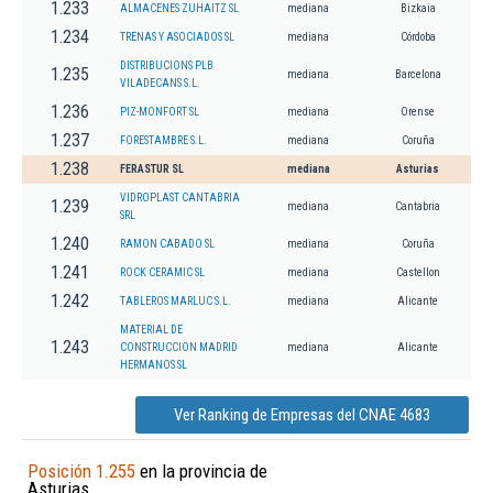
1.233
ALMACENES ZUHAITZ SL
mediana
Bizkaia
1.234
TRENAS Y ASOCIADOS SL
mediana
Córdoba
DISTRIBUCIONS PLB
1.235
mediana
Barcelona
VILADECANS S.L.
1.236
PIZ-MONFORT SL
mediana
Orense
1.237
FORESTAMBRE S.L.
mediana
Coruña
1.238
FERASTUR SL
mediana
Asturias
VIDROPLAST CANTABRIA
1.239
mediana
Cantabria
SRL
1.240
RAMON CABADO SL
mediana
Coruña
1.241
ROCK CERAMIC SL
mediana
Castellon
1.242
TABLEROS MARLUC S.L.
mediana
Alicante
MATERIAL DE
1.243
CONSTRUCCION MADRID
mediana
Alicante
HERMANOS SL
Ver Ranking de Empresas del CNAE 4683
Posición 1.255
en la provincia de
Asturias