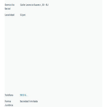
Domicilio
Calle Leoncio Suarez , 33 - BJ
Social
Localidad
Gijon
Teléfono
98516...
Forma
Sociedad limitada
Jurídica