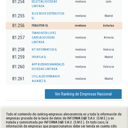
81.254
SELECTAS, SOCIEDAD
mediana
León
LIMITADA.
BLUE MOVE DISTRIBUTION
81.255
mediana
Madrid
SL.
81.256
FERASTUR SL
mediana
Asturias
TRANS-INTER LOPEZ
81.257
GARCIA SOCIEDAD
mediana
Almería
LIMITADA.
81.258
KIT INFORMATICA SL
mediana
Valencia
81.259
INVAYLA SL
mediana
Madrid
APP BUSSINES MARKSALES
81.260
mediana
Valencia
SOCIEDAD LIMITADA.
UTILLAJES HERMANOS
81.261
mediana
Madrid
ALVAREZ SL
Ver Ranking de Empresas Nacional
Todo el contenido de ranking-empresas.eleconomista.es y toda la información de
empresas procede de la base de datos de INFORMA D&B S.A.U. (S.M.E.) y es
tratada y suministrada por INFORMA D&B S.A.U. (S.M.E.). En todo caso, la
información de empresas que proporcionamos debe ser tenida en cuenta sólo