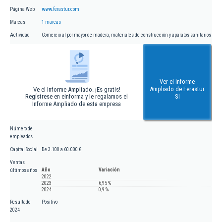
Página Web
www.ferastur.com
Marcas
1 marcas
Actividad
Comercio al por mayor de madera, materiales de construcción y aparatos sanitarios
Ver el Informe
Ampliado de Ferastur
Ve el Informe Ampliado. ¡Es gratis!
Regístrese en eInforma y le regalamos el
Sl
Informe Ampliado de esta empresa
Número de
empleados
Capital Social
De 3.100 a 60.000 €
Ventas
Año
Variación
últimos años
2022
2023
6,95 %
2024
0,9 %
Resultado
Positivo
2024