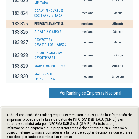
183.823
mediana
Valencia
LIMITADA
COALVI RENOVABLES
183.824
mediana
Madrid
SOCIEDAD LIMITADA
183.825
FERFONT LEVANTE SL
mediana
Alicante
183.826
A.GARCIA GRUPO SL.
mediana
Cáceres
PROYECTOS Y
183.827
mediana
Madrid
DESARROLLOS LLAREX SL.
UNION DE GESTORAS
183.828
mediana
Málaga
DEPORTIVAS S.L.
183.829
MARER FOURNITURES SL
mediana
Albacete
MASPOR 2012
183.830
mediana
Barcelona
TECNOLOGIA SL.
Ver Ranking de Empresas Nacional
Todo el contenido de ranking-empresas.eleconomista.es y toda la información de
empresas procede de la base de datos de INFORMA D&B S.A.U. (S.M.E.) y es
tratada y suministrada por INFORMA D&B S.A.U. (S.M.E.). En todo caso, la
información de empresas que proporcionamos debe ser tenida en cuenta sólo
como un elemento más a considerar a la hora de adoptar decisiones comerciales
y no debe por tanto determinar las mismas.