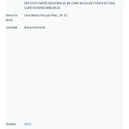
EDIFICIOS Y NAVES INDUSTRIALES, ASI COMO ALQUILER Y VENTA DE TODA
CLASE DE BIENES INMUEBLES.
Domicilio
Calle Medico Pascual Perez , 38 - BJ
Social
Localidad
Alacant/alicante
Teléfono
96510...