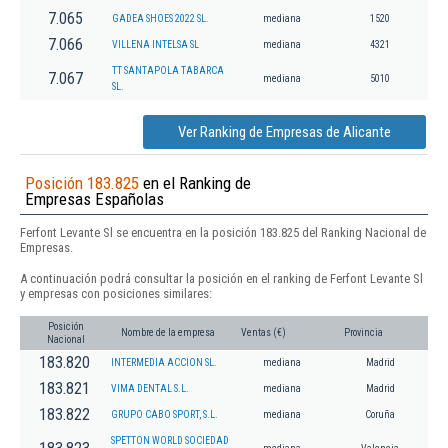
7.065
GADEA SHOES 2022 SL.
mediana
1520
7.066
VILLENA INTELSA SL
mediana
4321
TT SANTAPOLA TABARCA
7.067
mediana
5010
SL.
Ver Ranking de Empresas de Alicante
Posición 183.825
en el Ranking de
Empresas Españolas
Ferfont Levante Sl se encuentra en la posición 183.825 del Ranking Nacional de
Empresas.
A continuación podrá consultar la posición en el ranking de Ferfont Levante Sl
y empresas con posiciones similares:
Posición
Nombre de la empresa
Ventas (€)
Provincia
Nacional
183.820
INTERMEDIA ACCION SL.
mediana
Madrid
183.821
VIMA DENTAL S.L.
mediana
Madrid
183.822
GRUPO CABO SPORT, S.L.
mediana
Coruña
SPETTON WORLD SOCIEDAD