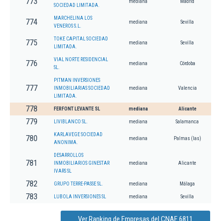
773
mediana
Madrid
SOCIEDAD LIMITADA.
MARCHELINA LOS
774
mediana
Sevilla
VENEROS S.L.
TOKE CAPITAL SOCIEDAD
775
mediana
Sevilla
LIMITADA.
VIAL NORTE RESIDENCIAL
776
mediana
Córdoba
SL.
PITMAN INVERSIONES
777
INMOBILIARIAS SOCIEDAD
mediana
Valencia
LIMITADA.
778
FERFONT LEVANTE SL
mediana
Alicante
779
LIVIBLANCO SL.
mediana
Salamanca
KARLAVEGE SOCIEDAD
780
mediana
Palmas (las)
ANONIMA.
DESARROLLOS
781
INMOBILIARIOS GINESTAR
mediana
Alicante
IVARS SL
782
GRUPO TERRE-PASSE SL.
mediana
Málaga
783
LUBOLA INVERSIONES SL
mediana
Sevilla
Ver Ranking de Empresas del CNAE 6811