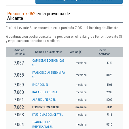
Posición 7.062
en la provincia de
Alicante
Ferfont Levante Sl se encuentra en la posición 7.062 del Ranking de Alicante.
A continuación podrá consultar la posición en el ranking de Ferfont Levante Sl
y empresas con posiciones similares:
Posición
Sector
Nombre de la empresa
Ventas (€)
Provincia
Actividad
CAMISETAS ECONOMICAS
7.057
mediana
4752
SL.
FRANCISCO ASENSIO MIRA
7.058
mediana
8623
SL
7.059
ENCACON SL
mediana
4101
7.060
BALAGUER ROLLS SL.
mediana
2599
7.061
ASA SEGURIDAD SL.
mediana
8009
7.062
FERFONT LEVANTE SL
mediana
6811
7.063
STUDIOMAS CONCEPT SL
mediana
7111
TRADIA GRUPO
7.064
mediana
8210
EMPRESARIAL SL