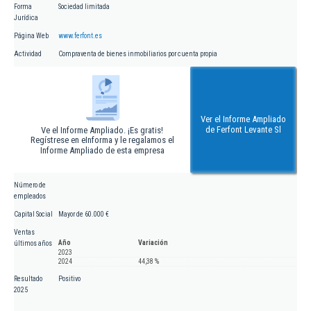
Forma
Sociedad limitada
Jurídica
Página Web
www.ferfont.es
Actividad
Compraventa de bienes inmobiliarios por cuenta propia
Ver el Informe Ampliado
de Ferfont Levante Sl
Ve el Informe Ampliado. ¡Es gratis!
Regístrese en eInforma y le regalamos el
Informe Ampliado de esta empresa
Número de
empleados
Capital Social
Mayor de 60.000 €
Ventas
Año
Variación
últimos años
2023
2024
44,38 %
Resultado
Positivo
2025