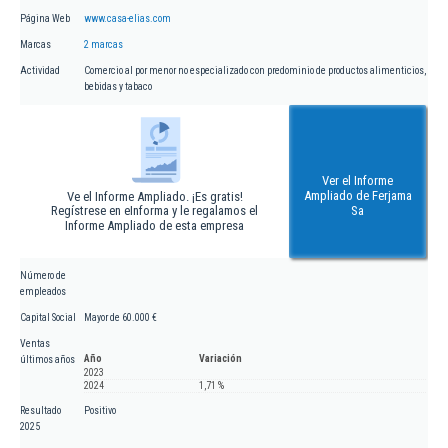
Página Web
www.casa-elias.com
Marcas
2 marcas
Actividad
Comercio al por menor no especializado con predominio de productos alimenticios,
bebidas y tabaco
Ver el Informe
Ampliado de Ferjama
Ve el Informe Ampliado. ¡Es gratis!
Regístrese en eInforma y le regalamos el
Sa
Informe Ampliado de esta empresa
Número de
empleados
Capital Social
Mayor de 60.000 €
Ventas
Año
Variación
últimos años
2023
2024
1,71 %
Resultado
Positivo
2025