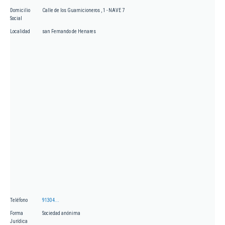
Domicilio
Calle de los Guarnicioneros , 1 - NAVE 7
Social
Localidad
san Fernando de Henares
Teléfono
91304...
Forma
Sociedad anónima
Jurídica