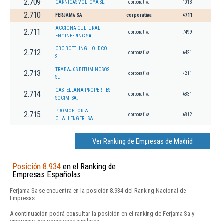
2.709
CARNICAS VOLTOYA SL.
corporativa
1013
2.710
FERJAMA SA
corporativa
4711
ACCIONA CULTURAL
2.711
corporativa
7499
ENGINEERING SA.
CBC BOTTLING HOLDCO
2.712
corporativa
6421
SL.
TRABAJOS BITUMINOSOS
2.713
corporativa
4211
SL
CASTELLANA PROPERTIES
2.714
corporativa
6831
SOCIMI SA.
PROMONTORIA
2.715
corporativa
6812
CHALLENGER I SA.
Ver Ranking de Empresas de Madrid
Posición 8.934
en el Ranking de
Empresas Españolas
Ferjama Sa se encuentra en la posición 8.934 del Ranking Nacional de
Empresas.
A continuación podrá consultar la posición en el ranking de Ferjama Sa y
empresas con posiciones similares: