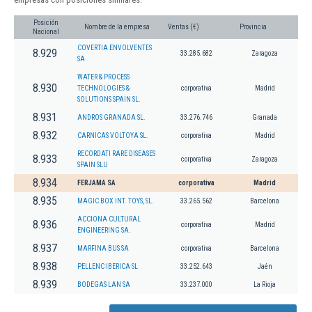
Posición
Nombre de la empresa
Ventas (€)
Provincia
Nacional
COVERTIA ENVOLVENTES
8.929
33.285.682
Zaragoza
SA
WATER & PROCESS
8.930
TECHNOLOGIES &
corporativa
Madrid
SOLUTIONS SPAIN SL.
8.931
ANDROS GRANADA SL.
33.276.746
Granada
8.932
CARNICAS VOLTOYA SL.
corporativa
Madrid
RECORDATI RARE DISEASES
8.933
corporativa
Zaragoza
SPAIN SLU
8.934
FERJAMA SA
corporativa
Madrid
8.935
MAGIC BOX INT. TOYS, SL.
33.265.562
Barcelona
ACCIONA CULTURAL
8.936
corporativa
Madrid
ENGINEERING SA.
8.937
MARFINA BUS SA
corporativa
Barcelona
8.938
PELLENC IBERICA SL
33.252.643
Jaén
8.939
BODEGAS LAN SA
33.237.000
La Rioja