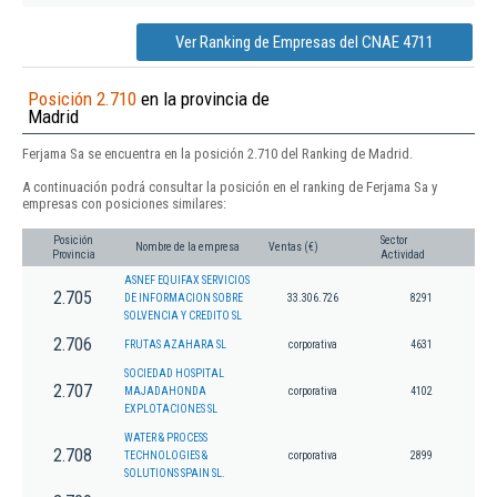
Ver Ranking de Empresas del CNAE 4711
Posición 2.710
en la provincia de
Madrid
Ferjama Sa se encuentra en la posición 2.710 del Ranking de Madrid.
A continuación podrá consultar la posición en el ranking de Ferjama Sa y
empresas con posiciones similares:
Posición
Sector
Nombre de la empresa
Ventas (€)
Provincia
Actividad
ASNEF EQUIFAX SERVICIOS
2.705
DE INFORMACION SOBRE
33.306.726
8291
SOLVENCIA Y CREDITO SL
2.706
FRUTAS AZAHARA SL
corporativa
4631
SOCIEDAD HOSPITAL
2.707
MAJADAHONDA
corporativa
4102
EXPLOTACIONES SL
WATER & PROCESS
2.708
TECHNOLOGIES &
corporativa
2899
SOLUTIONS SPAIN SL.