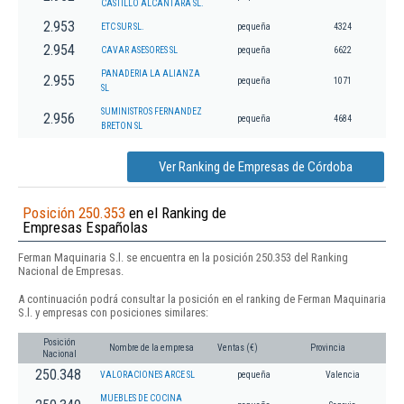
CASTILLO ALCANTARA SL.
2.953
ETC SUR SL.
pequeña
4324
2.954
CAVAR ASESORES SL
pequeña
6622
PANADERIA LA ALIANZA
2.955
pequeña
1071
SL
SUMINISTROS FERNANDEZ
2.956
pequeña
4684
BRETON SL
Ver Ranking de Empresas de Córdoba
Posición 250.353
en el Ranking de
Empresas Españolas
Ferman Maquinaria S.l. se encuentra en la posición 250.353 del Ranking
Nacional de Empresas.
A continuación podrá consultar la posición en el ranking de Ferman Maquinaria
S.l. y empresas con posiciones similares:
Posición
Nombre de la empresa
Ventas (€)
Provincia
Nacional
250.348
VALORACIONES ARCE SL
pequeña
Valencia
MUEBLES DE COCINA