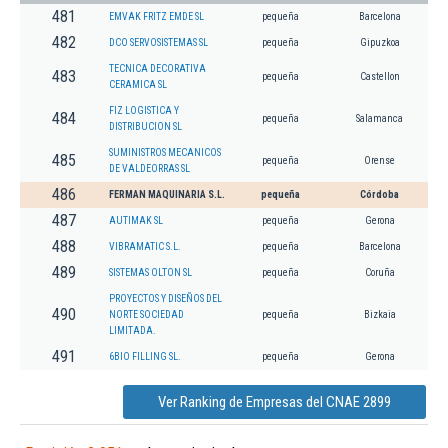
481
EMVAK FRITZ EMDE SL
pequeña
Barcelona
482
DCO SERVOSISTEMAS SL
pequeña
Gipuzkoa
TECNICA DECORATIVA
483
pequeña
Castellon
CERAMICA SL
FIZ LOGISTICA Y
484
pequeña
Salamanca
DISTRIBUCION SL
SUMINISTROS MECANICOS
485
pequeña
Orense
DE VALDEORRAS SL
486
FERMAN MAQUINARIA S.L.
pequeña
Córdoba
487
AUTIMAK SL
pequeña
Gerona
488
VIBRAMATIC S.L.
pequeña
Barcelona
489
SISTEMAS OLTON SL
pequeña
Coruña
PROYECTOS Y DISEÑOS DEL
490
NORTE SOCIEDAD
pequeña
Bizkaia
LIMITADA.
491
6BIO FILLING SL.
pequeña
Gerona
Ver Ranking de Empresas del CNAE 2899