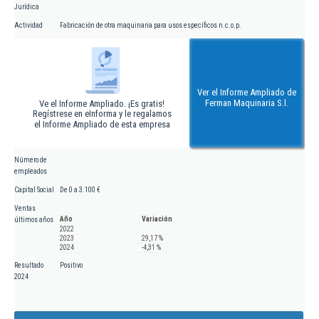
Jurídica
Actividad
Fabricación de otra maquinaria para usos específicos n.c.o.p.
Ver el Informe Ampliado de
Ferman Maquinaria S.l.
Ve el Informe Ampliado. ¡Es gratis!
Regístrese en eInforma y le regalamos
el Informe Ampliado de esta empresa
Número de
empleados
Capital Social
De 0 a 3.100 €
Ventas
Año
Variación
últimos años
2022
2023
29,17 %
2024
-4,31 %
Resultado
Positivo
2024