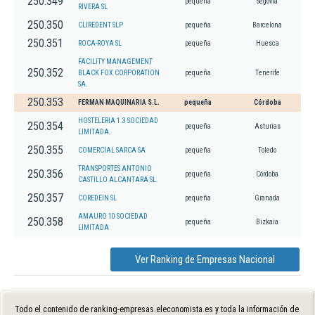
250.349
pequeña
Segovia
RIVERA SL
250.350
CLIREDENT SLP
pequeña
Barcelona
250.351
ROCA-ROYA SL
pequeña
Huesca
FACILITY MANAGEMENT
250.352
BLACK FOX CORPORATION
pequeña
Tenerife
SA.
250.353
FERMAN MAQUINARIA S.L.
pequeña
Córdoba
HOSTELERIA 1.3 SOCIEDAD
250.354
pequeña
Asturias
LIMITADA.
250.355
COMERCIAL SARCA SA
pequeña
Toledo
TRANSPORTES ANTONIO
250.356
pequeña
Córdoba
CASTILLO ALCANTARA SL.
250.357
COREDEIN SL
pequeña
Granada
AMAURO 10 SOCIEDAD
250.358
pequeña
Bizkaia
LIMITADA
Ver Ranking de Empresas Nacional
Todo el contenido de ranking-empresas.eleconomista.es y toda la información de