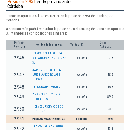
Posición 2.951
en la provincia de
Córdoba
Ferman Maquinaria S.l. se encuentra en la posición 2.951 del Ranking de
Córdoba.
A continuación podrá consultar la posición en el ranking de Ferman Maquinaria
S.l. y empresas con posiciones similares:
Posición
Sector
Nombre de la empresa
Ventas (€)
Provincia
Actividad
IBERICOS DE LA DEHESA DE
2.946
VILLANUEVA DE CORDOBA
pequeña
1013
SL
JAMONES DE BELLOTA
2.947
LUIS BLANCO ROJAS E
pequeña
4632
HIJOS SL
2.948
TECNOBATH DESIGN SL.
pequeña
4683
AVANCE SOLUCIONES
2.949
pequeña
8299
GLOBALES SL.
HERMESUR SERVICIOS DE
2.950
pequeña
6622
GESTION SL.
2.951
FERMAN MAQUINARIA S.L.
pequeña
2899
TRANSPORTES ANTONIO
2.952
pequeña
4941