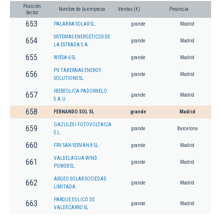
Posición
Nombre de la empresa
Ventas (€)
Provincia
Sector
653
PALABRA SOLAR SL.
grande
Madrid
SISTEMAS ENERGETICOS DE
654
grande
Madrid
LA ESTRADA S.A.
655
WIESA 6 SL
grande
Madrid
PV TABERNAS ENERGY
656
grande
Madrid
SOLUTIONS SL.
IBEREOLICA PADORNELO
657
grande
Madrid
S.A.U.
658
FERNANDO SOL SL
grande
Madrid
GAZULES I FOTOVOLTAICA
659
grande
Barcelona
S.L.
660
FRV SAN SERVAN 8 SL.
grande
Madrid
VALDELAGUA WIND
661
grande
Madrid
POWER SL
ARGEO SOLAR SOCIEDAD
662
grande
Madrid
LIMITADA.
PARQUE EOLICO DE
663
grande
Madrid
VALDECARRO SL