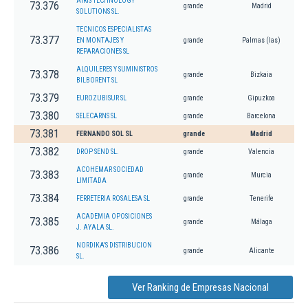
AIRIS TECHNOLOGY
73.376
grande
Madrid
SOLUTIONS SL.
TECNICOS ESPECIALISTAS
73.377
EN MONTAJES Y
grande
Palmas (las)
REPARACIONES SL
ALQUILERES Y SUMINISTROS
73.378
grande
Bizkaia
BILBORENT SL
73.379
EUROZUBISUR SL
grande
Gipuzkoa
73.380
SELECARNS SL
grande
Barcelona
73.381
FERNANDO SOL SL
grande
Madrid
73.382
DROP SEND SL.
grande
Valencia
ACOHEMAR SOCIEDAD
73.383
grande
Murcia
LIMITADA
73.384
FERRETERIA ROSALESA SL
grande
Tenerife
ACADEMIA OPOSICIONES
73.385
grande
Málaga
J. AYALA SL.
NORDIKA'S DISTRIBUCION
73.386
grande
Alicante
SL.
Ver Ranking de Empresas Nacional