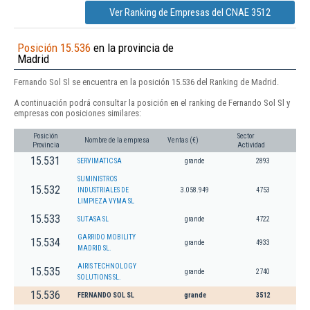
Ver Ranking de Empresas del CNAE 3512
Posición 15.536
en la provincia de
Madrid
Fernando Sol Sl se encuentra en la posición 15.536 del Ranking de Madrid.
A continuación podrá consultar la posición en el ranking de Fernando Sol Sl y
empresas con posiciones similares:
Posición
Sector
Nombre de la empresa
Ventas (€)
Provincia
Actividad
15.531
SERVIMATIC SA
grande
2893
SUMINISTROS
15.532
INDUSTRIALES DE
3.058.949
4753
LIMPIEZA VYMA SL
15.533
SUTASA SL
grande
4722
GARRIDO MOBILITY
15.534
grande
4933
MADRID SL.
AIRIS TECHNOLOGY
15.535
grande
2740
SOLUTIONS SL.
15.536
FERNANDO SOL SL
grande
3512