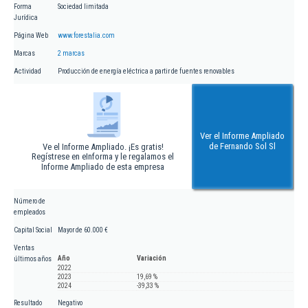
Forma
Sociedad limitada
Jurídica
Página Web
www.forestalia.com
Marcas
2 marcas
Actividad
Producción de energía eléctrica a partir de fuentes renovables
Ver el Informe Ampliado
de Fernando Sol Sl
Ve el Informe Ampliado. ¡Es gratis!
Regístrese en eInforma y le regalamos el
Informe Ampliado de esta empresa
Número de
empleados
Capital Social
Mayor de 60.000 €
Ventas
Año
Variación
últimos años
2022
2023
19,69 %
2024
-39,33 %
Resultado
Negativo