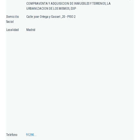
COMPRAVENTA Y ADQUISICION DE INMUEBLES Y TERRENOS, LA
URBANIZACION DE LOS MISMOS, EXP
Domicilio
Calle jose Ortega y Gasset , 20 - PISO 2
Social
Localidad
Madrid
Teléfono
91290...