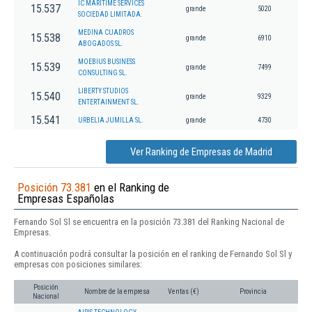
IC MARITIME SERVICES
15.537
grande
5020
SOCIEDAD LIMITADA.
MEDINA CUADROS
15.538
grande
6910
ABOGADOS SL.
MOEBIUS BUSINESS
15.539
grande
7499
CONSULTING SL.
LIBERTY STUDIOS
15.540
grande
9329
ENTERTAINMENT SL.
15.541
URBELIA JUMILLA SL.
grande
4730
Ver Ranking de Empresas de Madrid
Posición 73.381
en el Ranking de
Empresas Españolas
Fernando Sol Sl se encuentra en la posición 73.381 del Ranking Nacional de
Empresas.
A continuación podrá consultar la posición en el ranking de Fernando Sol Sl y
empresas con posiciones similares:
Posición
Nombre de la empresa
Ventas (€)
Provincia
Nacional