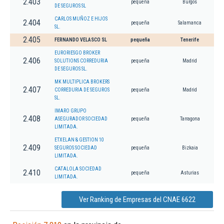
2.403
pequeña
Burgos
DE SEGUROS SL
CARLOS MUÑOZ E HIJOS
2.404
pequeña
Salamanca
SL.
2.405
FERNANDO VELASCO SL
pequeña
Tenerife
EURORIESGO BROKER
2.406
SOLUTIONS CORREDURIA
pequeña
Madrid
DE SEGUROS SL.
MK MULTIPLICA BROKERS
2.407
CORREDURIA DE SEGUROS
pequeña
Madrid
SL.
IMARO GRUPO
2.408
ASEGURADOR SOCIEDAD
pequeña
Tarragona
LIMITADA.
ETXELAN & GESTION 10
2.409
SEGUROS SOCIEDAD
pequeña
Bizkaia
LIMITADA.
CATALOLA SOCIEDAD
2.410
pequeña
Asturias
LIMITADA.
Ver Ranking de Empresas del CNAE 6622