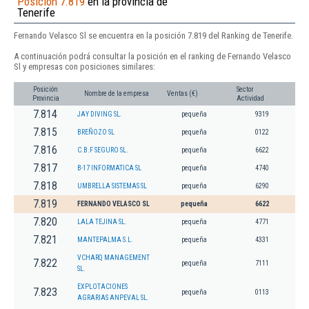
Posición 7.819
en la provincia de
Tenerife
Fernando Velasco Sl se encuentra en la posición 7.819 del Ranking de Tenerife.
A continuación podrá consultar la posición en el ranking de Fernando Velasco
Sl y empresas con posiciones similares:
Posición
Sector
Nombre de la empresa
Ventas (€)
Provincia
Actividad
7.814
JAY DIVING SL.
pequeña
9319
7.815
BREÑOZO SL
pequeña
0122
7.816
C.B.F SEGURO SL.
pequeña
6622
7.817
B-17 INFORMATICA SL
pequeña
4740
7.818
UMBRELLA SISTEMAS SL
pequeña
6290
7.819
FERNANDO VELASCO SL
pequeña
6622
7.820
LALA TEJINA SL.
pequeña
4771
7.821
MANTEPALMA S.L.
pequeña
4331
VCHARQ MANAGEMENT
7.822
pequeña
7111
SL.
EXPLOTACIONES
7.823
pequeña
0113
AGRARIAS ANPEVAL SL.