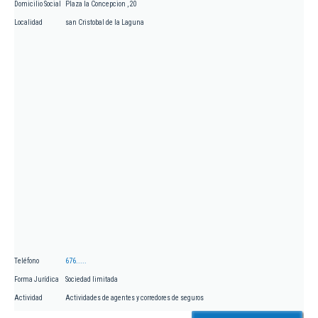
Domicilio Social
Plaza la Concepcion , 20
Localidad
san Cristobal de la Laguna
Teléfono
676.....
Forma Jurídica
Sociedad limitada
Actividad
Actividades de agentes y corredores de seguros