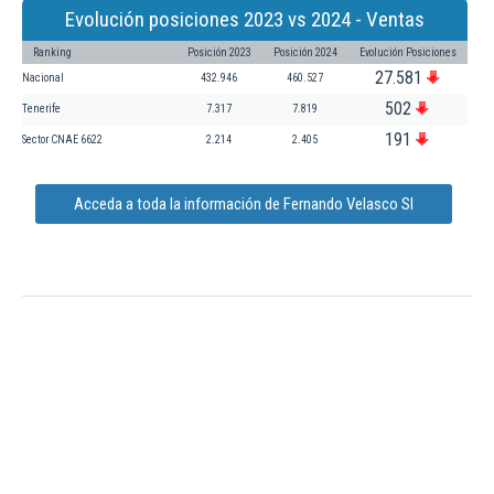
Evolución posiciones 2023 vs 2024 - Ventas
Ranking
Posición 2023
Posición 2024
Evolución Posiciones
27.581
Nacional
432.946
460.527
502
Tenerife
7.317
7.819
191
Sector CNAE 6622
2.214
2.405
Acceda a toda la información de Fernando Velasco Sl