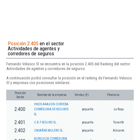
Posición 2.405
en el sector
Actividades de agentes y
corredores de seguros
Fernando Velasco Sl se encuentra en la posición 2.405 del Ranking del sector
Actividades de agentes y corredores de seguros.
A continuación podrá consultar la posición en el ranking de Fernando Velasco
Sl y empresas con posiciones similares:
Posición
Nombre de la empresa
Ventas (€)
Provincia
Sector
HNOS ARAGON CORVERA
2.400
CORREDURIA DE SEGUROS
pequeña
La Rioja
SL
2.401
C.B.F SEGURO SL.
pequeña
Tenerife
2.402
CASAÑAS MULERO SL.
pequeña
Alicante
BURGUIZA CORREDURIA