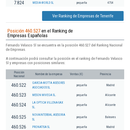
7.824
MEDIA-WORLD SL
pequeña
4754
Ver Ranking de Empresas de Tenerife
Posición 460.527
en el Ranking de
Empresas Españolas
Fernando Velasco Sl se encuentra en la posición 460.527 del Ranking Nacional
de Empresas.
A continuación podrá consultar la posición en el ranking de Fernando Velasco
Sl y empresas con posiciones similares:
Posición
Nombre de la empresa
Ventas (€)
Provincia
Nacional
GARCIA-MOTTA ASESORES
460.522
pequeña
Madrid
ASOCIADOS SL
460.523
MESON MIVEGA SL.
pequeña
Alicante
LA OPTICA VILLENA-SAX
460.524
pequeña
Alicante
SL.
NOVAINTERBAL ASESORIA
460.525
pequeña
Baleares
SL
460.526
PRONATISA SL
pequeña
Madrid