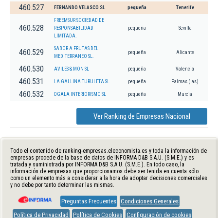
460.527
FERNANDO VELASCO SL
pequeña
Tenerife
FREEMSUR SOCIEDAD DE
460.528
RESPONSABILIDAD
pequeña
Sevilla
LIMITADA.
SABOR A FRUTAS DEL
460.529
pequeña
Alicante
MEDITERRANEO SL.
460.530
AVILES & MON SL
pequeña
Valencia
460.531
LA GALLINA TURULETA SL
pequeña
Palmas (las)
460.532
DGALA INTERIORISMO SL
pequeña
Murcia
Ver Ranking de Empresas Nacional
Todo el contenido de ranking-empresas.eleconomista.es y toda la información de
empresas procede de la base de datos de INFORMA D&B S.A.U. (S.M.E.) y es
tratada y suministrada por INFORMA D&B S.A.U. (S.M.E.). En todo caso, la
información de empresas que proporcionamos debe ser tenida en cuenta sólo
como un elemento más a considerar a la hora de adoptar decisiones comerciales
y no debe por tanto determinar las mismas.
Preguntas Frecuentes
Condiciones Generales
Política de Privacidad
Política de Cookies
Configuración de cookies