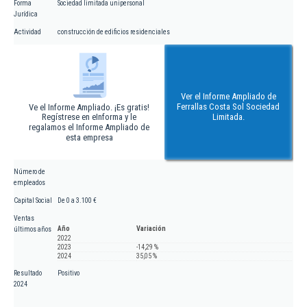
Forma
Sociedad limitada unipersonal
Jurídica
Actividad
construcción de edificios residenciales
Ver el Informe Ampliado de
Ferrallas Costa Sol Sociedad
Ve el Informe Ampliado. ¡Es gratis!
Regístrese en eInforma y le
Limitada.
regalamos el Informe Ampliado de
esta empresa
Número de
empleados
Capital Social
De 0 a 3.100 €
Ventas
Año
Variación
últimos años
2022
2023
-14,29 %
2024
35,05 %
Resultado
Positivo
2024