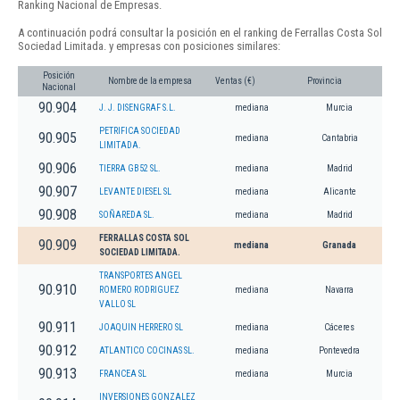
Ranking Nacional de Empresas.
A continuación podrá consultar la posición en el ranking de Ferrallas Costa Sol
Sociedad Limitada. y empresas con posiciones similares:
Posición
Nombre de la empresa
Ventas (€)
Provincia
Nacional
90.904
J. J. DISENGRAF S.L.
mediana
Murcia
PETRIFICA SOCIEDAD
90.905
mediana
Cantabria
LIMITADA.
90.906
TIERRA GB52 SL.
mediana
Madrid
90.907
LEVANTE DIESEL SL
mediana
Alicante
90.908
SOÑAREDA SL.
mediana
Madrid
FERRALLAS COSTA SOL
90.909
mediana
Granada
SOCIEDAD LIMITADA.
TRANSPORTES ANGEL
90.910
ROMERO RODRIGUEZ
mediana
Navarra
VALLO SL
90.911
JOAQUIN HERRERO SL
mediana
Cáceres
90.912
ATLANTICO COCINAS SL.
mediana
Pontevedra
90.913
FRANCEA SL
mediana
Murcia
INVERSIONES GONZALEZ