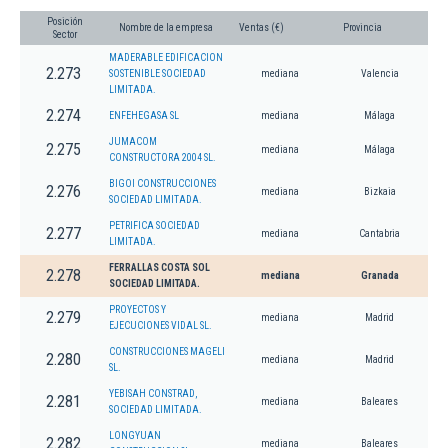
Posición
Nombre de la empresa
Ventas (€)
Provincia
Sector
MADERABLE EDIFICACION
2.273
SOSTENIBLE SOCIEDAD
mediana
Valencia
LIMITADA.
2.274
ENFEHEGASA SL
mediana
Málaga
JUMACOM
2.275
mediana
Málaga
CONSTRUCTORA 2004 SL.
BIGOI CONSTRUCCIONES
2.276
mediana
Bizkaia
SOCIEDAD LIMITADA.
PETRIFICA SOCIEDAD
2.277
mediana
Cantabria
LIMITADA.
FERRALLAS COSTA SOL
2.278
mediana
Granada
SOCIEDAD LIMITADA.
PROYECTOS Y
2.279
mediana
Madrid
EJECUCIONES VIDAL SL.
CONSTRUCCIONES MAGELI
2.280
mediana
Madrid
SL.
YEBISAH CONSTRAD,
2.281
mediana
Baleares
SOCIEDAD LIMITADA.
LONGYUAN
2.282
mediana
Baleares