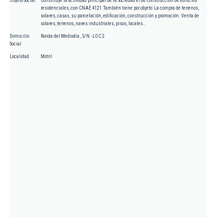
Objeto Social
Constituye la actividad principal de la Sociedad el de construcción de edificios
residenciales, con CNAE 4121.También tiene por objeto: La compra de terrenos,
solares, casas, su parcelación, edificación, construcción y promoción. Venta de
solares, terrenos, naves industriales, pisos, locales..
Domicilio
Ronda del Mediodia , S/N - LOC 2
Social
Localidad
Motril