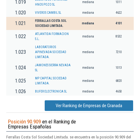
1.019
mediana
1011
HNOS POZO SL
1.020
VIVEROS CAMBIL SL
mediana
4622
FERRALLAS COSTA SOL
1.021
mediana
4101
SOCIEDAD LIMITADA.
ATLANTIDA FORMACION
1.022
mediana
8532
S.L.
LABORATORIOS
1.023
APINEVADA SOCIEDAD
mediana
7210
LIMITADA.
JAMONES SIERRA NEVADA
1.024
mediana
1013
SL
MP CAPITAL SOCIEDAD
1.025
mediana
6820
LIMITADA.
1.026
BUFER ELECTRONICA SL
mediana
4650
Ver Ranking de Empresas de Granada
Posición 90.909
en el Ranking de
Empresas Españolas
Ferrallas Costa Sol Sociedad Limitada. se encuentra en la posición 90.909 del