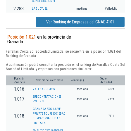
CONSTRUCCION SL.
2.283
LAGUCYL SL.
mediana
Valladolid
Ver Ranking de Empresas del CNAE 4101
Posición 1.021
en la provincia de
Granada
Ferrallas Costa Sol Sociedad Limitada. se encuentra en la posición 1.021 del
Ranking de Granada.
A continuación podrá consultar la posición en el ranking de Ferrallas Costa Sol
Sociedad Limitada. y empresas con posiciones similares:
Posición
Sector
Nombre de la empresa
Ventas (€)
Provincia
Actividad
1.016
VALLE AGUIRRE SL
mediana
4639
SUBCONTRATACIONES
1.017
mediana
2899
PYLTIN SL
GRANADA EXCLUSIVE
PRIVATE TOURS SOCIEDAD
1.018
mediana
7911
DE RESPONSABILIDAD
LIMITADA.
EMBUTIDOS Y JAMONES