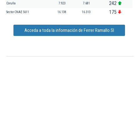
242
Coruña
7.923
7.681
175
Sector CNAE 5611
16.138
16.313
Acceda a toda la información de Ferrer Ramallo Sl