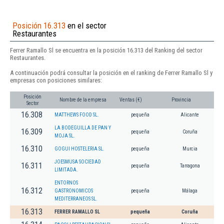
Posición 16.313
en el sector
Restaurantes
Ferrer Ramallo Sl se encuentra en la posición 16.313 del Ranking del sector
Restaurantes.
A continuación podrá consultar la posición en el ranking de Ferrer Ramallo Sl y
empresas con posiciones similares:
Posición
Nombre de la empresa
Ventas (€)
Provincia
Sector
16.308
MATTHEWS FOOD SL.
pequeña
Alicante
LA BODEGUILLA DE PAN Y
16.309
pequeña
Coruña
MOJA SL.
16.310
GOGUI HOSTELERIA SL.
pequeña
Murcia
JOESMUSA SOCIEDAD
16.311
pequeña
Tarragona
LIMITADA.
ENTORNOS
16.312
GASTRONOMICOS
pequeña
Málaga
MEDITERRANEOS SL.
16.313
FERRER RAMALLO SL
pequeña
Coruña