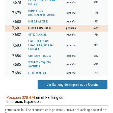
LA BODEGUILLA DE PAN Y
7.678
pequeña
5611
MOJA SL.
SUMINISTROS
7.679
pequeña
4646
HOSPITALARIOS NORO SL.
7.680
MOBELRIAS CEE SL
pequeña
4755
7.681
FERRER RAMALLO SL
pequeña
5611
7.682
ORTEGAL GAS SL
pequeña
4754
FINVER DIRECCION
7.683
FINANCIERA, SOCIEDAD
pequeña
7499
LIMITADA.
7.684
GESFINCAS PREGO SL
pequeña
6832
SEGUROS MOSQUERA
7.685
pequeña
6622
AGENTES SL
7.686
ELECTRO ARES SL
pequeña
4754
Ver Ranking de Empresas de Coruña
Posición 328.474
en el Ranking de
Empresas Españolas
Ferrer Ramallo Sl se encuentra en la posición 328.474 del Ranking Nacional de