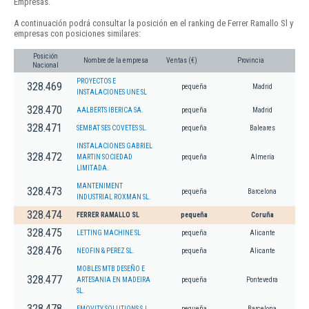
Empresas.
A continuación podrá consultar la posición en el ranking de Ferrer Ramallo Sl y
empresas con posiciones similares:
Posición
Nombre de la empresa
Ventas (€)
Provincia
Nacional
PROYECTOS E
328.469
pequeña
Madrid
INSTALACIONES UNE SL
328.470
AALBERTS IBERICA SA.
pequeña
Madrid
328.471
SEMBAT SES COVETES SL.
pequeña
Baleares
INSTALACIONES GABRIEL
328.472
MARTIN SOCIEDAD
pequeña
Almería
LIMITADA.
MANTENIMENT
328.473
pequeña
Barcelona
INDUSTRIAL ROXMAN SL.
328.474
FERRER RAMALLO SL
pequeña
Coruña
328.475
LETTING MACHINE SL
pequeña
Alicante
328.476
NEOFIN & PEREZ SL.
pequeña
Alicante
MOBLES MTB DESEÑO E
328.477
ARTESANIA EN MADEIRA
pequeña
Pontevedra
SL.
328.478
EMOVITY SOLUTIONS S.L.
pequeña
Barcelona