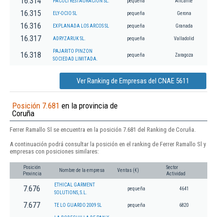
16.314
PACOLI RESTAURACION SL.
pequeña
Alicante
16.315
ELY-OCIO SL
pequeña
Gerona
16.316
EXPLANADA LOS ARCOS SL
pequeña
Granada
16.317
ADRYZARUK SL.
pequeña
Valladolid
PAJARITO PINZON
16.318
pequeña
Zaragoza
SOCIEDAD LIMITADA.
Ver Ranking de Empresas del CNAE 5611
Posición 7.681
en la provincia de
Coruña
Ferrer Ramallo Sl se encuentra en la posición 7.681 del Ranking de Coruña.
A continuación podrá consultar la posición en el ranking de Ferrer Ramallo Sl y
empresas con posiciones similares:
Posición
Sector
Nombre de la empresa
Ventas (€)
Provincia
Actividad
ETHICAL GARMENT
7.676
pequeña
4641
SOLUTIONS, S.L.
7.677
TE LO GUARDO 2009 SL
pequeña
6820