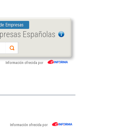
 de Empresas
mpresas Españolas
Información ofrecida por
Información ofrecida por