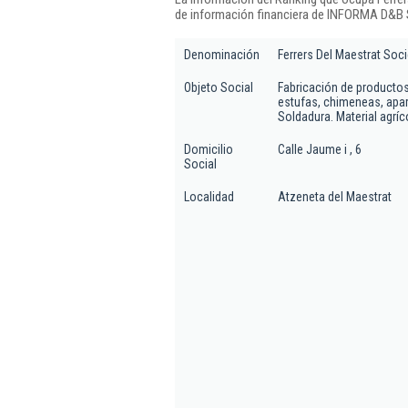
de información financiera de INFORMA D&B S
Denominación
Ferrers Del Maestrat Soc
Objeto Social
Fabricación de productos 
estufas, chimeneas, apar
Soldadura. Material agrícol
Domicilio
Calle Jaume i , 6
Social
Localidad
Atzeneta del Maestrat