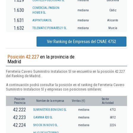
1.629
CORTILES PUBLICIDAD SL
mediana
Barcelona
COMERCIAL PASSION
1.630
mediana
Cádiz
HOME 8 SL
1.631
ASPINTURAS SL
mediana
Alicante
1.632
TELEMATIC POMARES 21 SL.
mediana
Murcia
Ver Ranking de Empresas del CNAE 4752
Posición 42.227
en la provincia de
Madrid
Ferreteria Cavero Suministro Instalacion Sl se encuentra en la posición 42.227
del Ranking de Madrid.
A continuación podrá consultar la posición en el ranking de Ferreteria Cavero
Suministro Instalacion Sl y empresas con posiciones similares:
Posición
Sector
Nombre de la empresa
Ventas (€)
Provincia
Actividad
42.222
SUMINISTROS BENIGNO SL
mediana
4712
42.223
GAMMA R20 SL
mediana
6812
42.224
SHOCK IN NOVO SL.
mediana
2226
HIJO DE VICTORINO