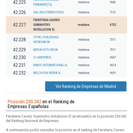
42.225
mediana
4642
FERNANDEZ SL
42.226
DALI MULTISERVICIOS SL
mediana
7112
FERRETERIA CAVERO
42.227
SUMINISTRO
mediana
4752
INSTALACION SL
TOTAL PUBLISHING
42.228
mediana
7311
NETWORK SA
42.229
MEDIA HOTLINE SA
mediana
7311
42.230
IC LAWYERS SL.
mediana
4647
42.231
SIMVIC INTERNATIONAL SL.
mediana
4614
42.232
MELCHIONI IBERIA SL.
mediana
4619
Ver Ranking de Empresas de Madrid
Posición 230.342
en el Ranking de
Empresas Españolas
Ferreteria Cavero Suministro Instalacion Sl se encuentra en la posición 230.342
del Ranking Nacional de Empresas.
A continuación podrá consultar la posición en el ranking de Ferreteria Cavero