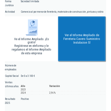
Forma
Sociedad limitada
Jurídica
Actividad
Comercio al por menor de ferretería, materiales de construcción, pinturas y vidrio
Ver el Informe Ampliado de
Ferreteria Cavero Suministro
Ve el Informe Ampliado. ¡Es
gratis!
Instalacion Sl
Regístrese en eInforma y le
regalamos el Informe Ampliado
de esta empresa
Número de
empleados
Capital Social
De 0 a 3.100 €
Ventas
Año
Variación
últimos años
2023
2024
2,96 %
Resultado
Positivo
2025