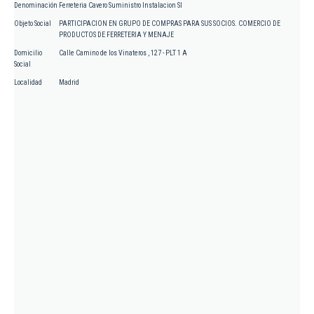
Denominación
Ferreteria Cavero Suministro Instalacion Sl
Objeto Social
PARTICIPACION EN GRUPO DE COMPRAS PARA SUS SOCIOS. COMERCIO DE
PRODUCTOS DE FERRETERIA Y MENAJE
Domicilio
Calle Camino de los Vinateros , 127 - PLT 1 A
Social
Localidad
Madrid