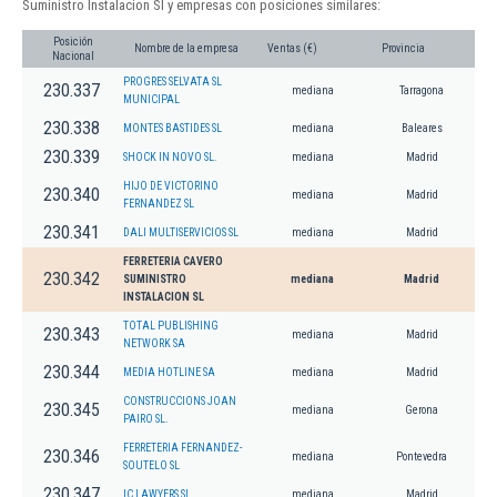
Suministro Instalacion Sl y empresas con posiciones similares:
Posición
Nombre de la empresa
Ventas (€)
Provincia
Nacional
PROGRES SELVATA SL
230.337
mediana
Tarragona
MUNICIPAL
230.338
MONTES BASTIDES SL
mediana
Baleares
230.339
SHOCK IN NOVO SL.
mediana
Madrid
HIJO DE VICTORINO
230.340
mediana
Madrid
FERNANDEZ SL
230.341
DALI MULTISERVICIOS SL
mediana
Madrid
FERRETERIA CAVERO
230.342
SUMINISTRO
mediana
Madrid
INSTALACION SL
TOTAL PUBLISHING
230.343
mediana
Madrid
NETWORK SA
230.344
MEDIA HOTLINE SA
mediana
Madrid
CONSTRUCCIONS JOAN
230.345
mediana
Gerona
PAIRO SL.
FERRETERIA FERNANDEZ-
230.346
mediana
Pontevedra
SOUTELO SL
230.347
IC LAWYERS SL.
mediana
Madrid