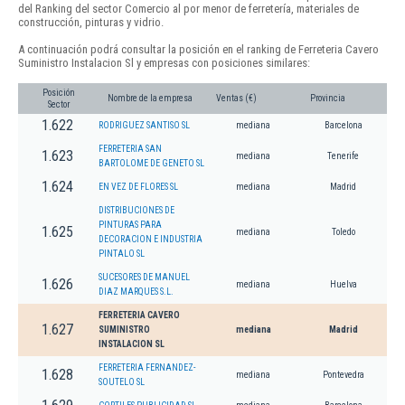
del Ranking del sector Comercio al por menor de ferretería, materiales de
construcción, pinturas y vidrio.
A continuación podrá consultar la posición en el ranking de Ferreteria Cavero
Suministro Instalacion Sl y empresas con posiciones similares:
Posición
Nombre de la empresa
Ventas (€)
Provincia
Sector
1.622
RODRIGUEZ SANTISO SL
mediana
Barcelona
FERRETERIA SAN
1.623
mediana
Tenerife
BARTOLOME DE GENETO SL
1.624
EN VEZ DE FLORES SL
mediana
Madrid
DISTRIBUCIONES DE
PINTURAS PARA
1.625
mediana
Toledo
DECORACION E INDUSTRIA
PINTALO SL
SUCESORES DE MANUEL
1.626
mediana
Huelva
DIAZ MARQUES S.L.
FERRETERIA CAVERO
1.627
SUMINISTRO
mediana
Madrid
INSTALACION SL
FERRETERIA FERNANDEZ-
1.628
mediana
Pontevedra
SOUTELO SL