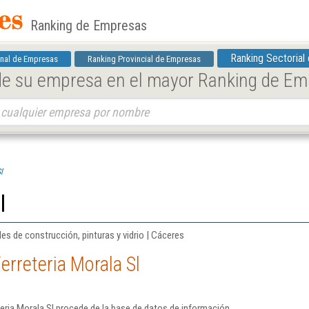
Ranking de Empresas
Ranking Sectorial
nal de Empresas
Ranking Provincial de Empresas
 de su empresa en el mayor Ranking de E
l
l
es de construcción, pinturas y vidrio | Cáceres
erreteria Morala Sl
eria Morala Sl procede de la base de datos de información