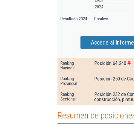
2023
2024
Resultado 2024
Positivo
Accede al Informe
Posición 64.240
Ranking
Nacional
Posición 250 de Cá
Ranking
Provincial
Posición 232 de Com
Ranking
construcción, pintur
Sectorial
Resumen de posiciones 