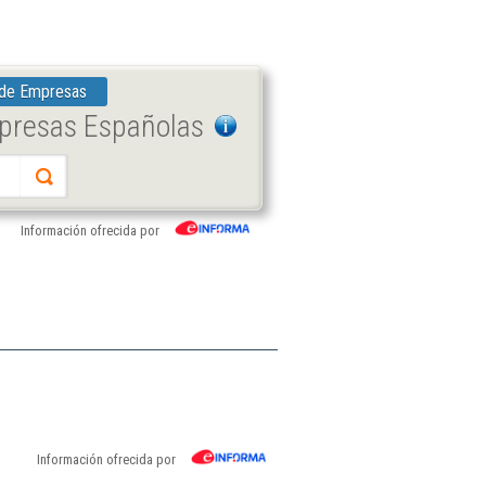
 de Empresas
mpresas Españolas
Información ofrecida por
Información ofrecida por