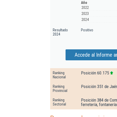
Año
2022
2023
2024
Resultado
Positivo
2024
Accede al Informe a
Posición 60.175
Ranking
Nacional
Posición 351 de Jaé
Ranking
Provincial
Posición 384 de Come
Ranking
ferretería, fontanerí
Sectorial