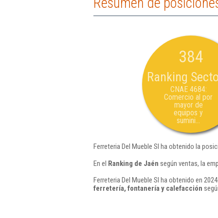
Resumen de posiciones 
384
Ranking Secto
CNAE 4684:
Comercio al por
mayor de
equipos y
sumini...
Ferreteria Del Mueble Sl ha obtenido la posi
En el
Ranking de Jaén
según ventas, la emp
Ferreteria Del Mueble Sl ha obtenido en 2024
ferretería, fontanería y calefacción
según