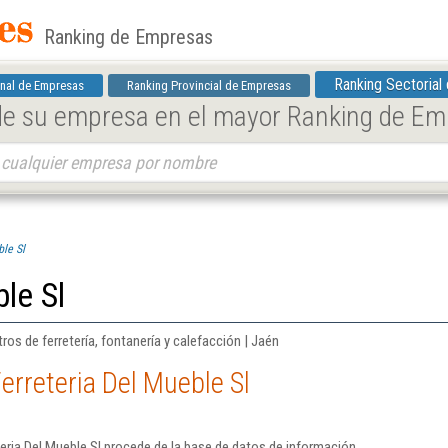
Ranking de Empresas
Ranking Sectorial
nal de Empresas
Ranking Provincial de Empresas
 de su empresa en el mayor Ranking de E
ble Sl
le Sl
os de ferretería, fontanería y calefacción | Jaén
erreteria Del Mueble Sl
eria Del Mueble Sl procede de la base de datos de información