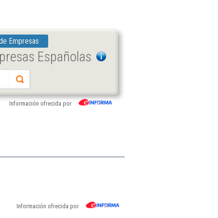
 de Empresas
mpresas Españolas
Información ofrecida por
Información ofrecida por