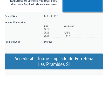
Regístrese en eInforma y le regalamos
el Informe Ampliado de esta empresa
Capital Social
De 0 a 3.100 €
Ventas últimos años
Año
Variación
2021
2022
4,32 %
2023
-1,64 %
Resultado 2023
Positivo
Accede al Informe ampliado de Ferreteria
Las Piramides Sl