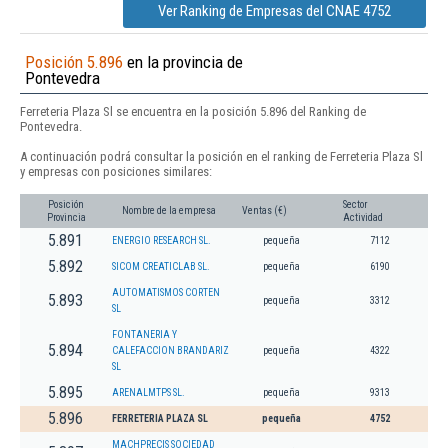
Ver Ranking de Empresas del CNAE 4752
Posición 5.896
en la provincia de
Pontevedra
Ferreteria Plaza Sl se encuentra en la posición 5.896 del Ranking de
Pontevedra.
A continuación podrá consultar la posición en el ranking de Ferreteria Plaza Sl
y empresas con posiciones similares:
Posición
Sector
Nombre de la empresa
Ventas (€)
Provincia
Actividad
5.891
ENERGIO RESEARCH SL.
pequeña
7112
5.892
SICOM CREATICLAB SL.
pequeña
6190
AUTOMATISMOS CORTEN
5.893
pequeña
3312
SL
FONTANERIA Y
5.894
CALEFACCION BRANDARIZ
pequeña
4322
SL
5.895
ARENALMTPS SL.
pequeña
9313
5.896
FERRETERIA PLAZA SL
pequeña
4752
MACHPRECIS SOCIEDAD