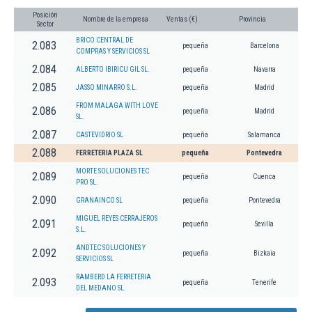
Posición
Nombre de la empresa
Ventas (€)
Provincia
Sector
BRICO CENTRAL DE
2.083
pequeña
Barcelona
COMPRAS Y SERVICIOS SL
2.084
ALBERTO IBIRICU GIL SL.
pequeña
Navarra
2.085
JASSO MINARRO S.L.
pequeña
Madrid
FROM MALAGA WITH LOVE
2.086
pequeña
Madrid
SL.
2.087
CASTEVIDRIO SL
pequeña
Salamanca
2.088
FERRETERIA PLAZA SL
pequeña
Pontevedra
MORTE SOLUCIONES TEC
2.089
pequeña
Cuenca
PRO SL.
2.090
GRANAINCO SL
pequeña
Pontevedra
MIGUEL REYES CERRAJEROS
2.091
pequeña
Sevilla
S.L.
ANDTEC SOLUCIONES Y
2.092
pequeña
Bizkaia
SERVICIOS SL
RAMBERD LA FERRETERIA
2.093
pequeña
Tenerife
DEL MEDANO SL.