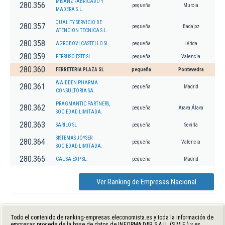
MISANZ FABRICADO Y
280.356
pequeña
Murcia
MADERA S.L.
QUALITY SERVICIO DE
280.357
pequeña
Badajoz
ATENCION TECNICA S.L.
280.358
AGROBOVI CASTELLO SL.
pequeña
Lérida
280.359
FERRUSO ESTE SL
pequeña
Valencia
280.360
FERRETERIA PLAZA SL
pequeña
Pontevedra
WAIDDEN PHARMA
280.361
pequeña
Madrid
CONSULTORIA SA.
PRAGMANTIC PARTNERS,
280.362
pequeña
Arava,Álava
SOCIEDAD LIMITADA.
280.363
SARILO SL
pequeña
Sevilla
SISTEMAS JOYSER
280.364
pequeña
Valencia
SOCIEDAD LIMITADA.
280.365
CAUSA EXP SL.
pequeña
Madrid
Ver Ranking de Empresas Nacional
Todo el contenido de ranking-empresas.eleconomista.es y toda la información de
empresas procede de la base de datos de INFORMA D&B S.A.U. (S.M.E.) y es