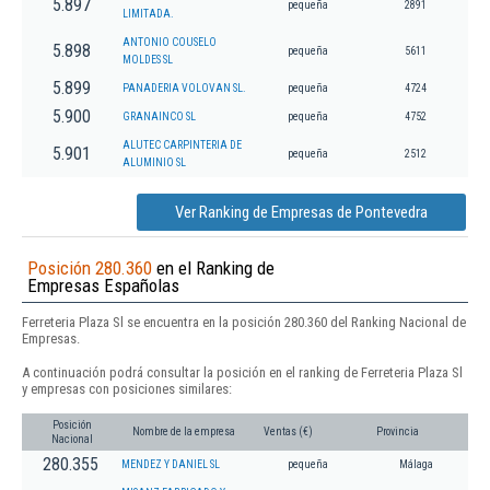
5.897
pequeña
2891
LIMITADA.
ANTONIO COUSELO
5.898
pequeña
5611
MOLDES SL
5.899
PANADERIA VOLOVAN SL.
pequeña
4724
5.900
GRANAINCO SL
pequeña
4752
ALUTEC CARPINTERIA DE
5.901
pequeña
2512
ALUMINIO SL
Ver Ranking de Empresas de Pontevedra
Posición 280.360
en el Ranking de
Empresas Españolas
Ferreteria Plaza Sl se encuentra en la posición 280.360 del Ranking Nacional de
Empresas.
A continuación podrá consultar la posición en el ranking de Ferreteria Plaza Sl
y empresas con posiciones similares:
Posición
Nombre de la empresa
Ventas (€)
Provincia
Nacional
280.355
MENDEZ Y DANIEL SL
pequeña
Málaga