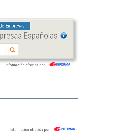
 de Empresas
mpresas Españolas
Información ofrecida por
Información ofrecida por