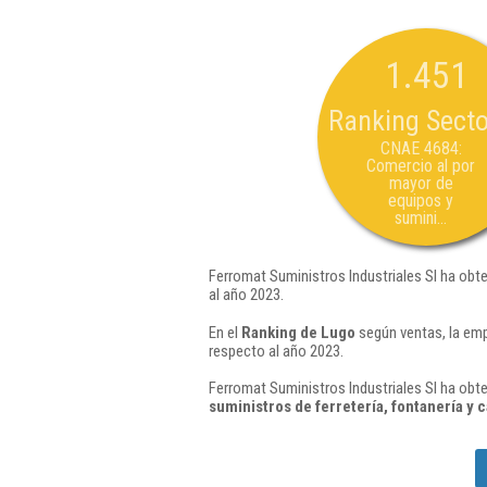
1.451
Ranking Secto
CNAE 4684:
Comercio al por
mayor de
equipos y
sumini...
Ferromat Suministros Industriales Sl ha obt
al año 2023.
En el
Ranking de Lugo
según ventas, la emp
respecto al año 2023.
Ferromat Suministros Industriales Sl ha obte
suministros de ferretería, fontanería y 