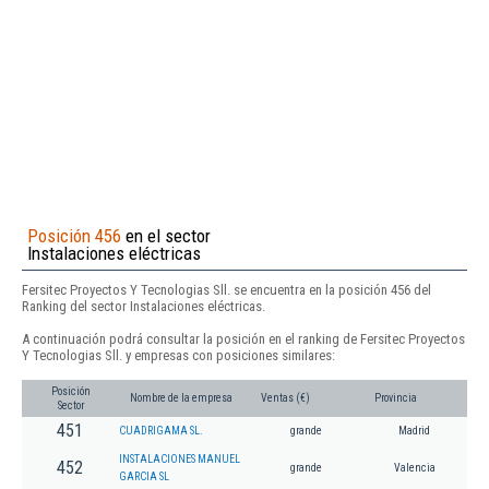
Posición 456
en el sector
Instalaciones eléctricas
Fersitec Proyectos Y Tecnologias Sll. se encuentra en la posición 456 del
Ranking del sector Instalaciones eléctricas.
A continuación podrá consultar la posición en el ranking de Fersitec Proyectos
Y Tecnologias Sll. y empresas con posiciones similares:
Posición
Nombre de la empresa
Ventas (€)
Provincia
Sector
451
CUADRIGAMA SL.
grande
Madrid
INSTALACIONES MANUEL
452
grande
Valencia
GARCIA SL