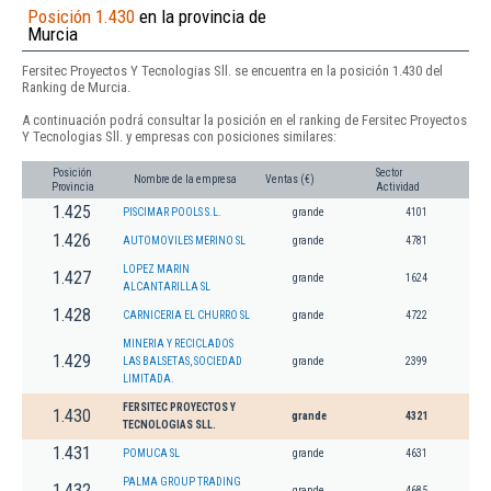
Posición 1.430
en la provincia de
Murcia
Fersitec Proyectos Y Tecnologias Sll. se encuentra en la posición 1.430 del
Ranking de Murcia.
A continuación podrá consultar la posición en el ranking de Fersitec Proyectos
Y Tecnologias Sll. y empresas con posiciones similares:
Posición
Sector
Nombre de la empresa
Ventas (€)
Provincia
Actividad
1.425
PISCIMAR POOLS S.L.
grande
4101
1.426
AUTOMOVILES MERINO SL
grande
4781
LOPEZ MARIN
1.427
grande
1624
ALCANTARILLA SL
1.428
CARNICERIA EL CHURRO SL
grande
4722
MINERIA Y RECICLADOS
1.429
LAS BALSETAS, SOCIEDAD
grande
2399
LIMITADA.
FERSITEC PROYECTOS Y
1.430
grande
4321
TECNOLOGIAS SLL.
1.431
POMUCA SL
grande
4631
PALMA GROUP TRADING
1.432
grande
4685