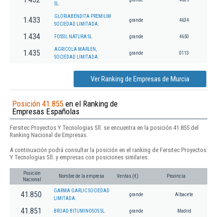
SL.
GLORIABENDITA PREMIUM
1.433
grande
4634
SOCIEDAD LIMITADA.
1.434
FOSSIL NATURA SL
grande
4650
AGRICOLA MARLEN,
1.435
grande
0113
SOCIEDAD LIMITADA.
Ver Ranking de Empresas de Murcia
Posición 41.855
en el Ranking de
Empresas Españolas
Fersitec Proyectos Y Tecnologias Sll. se encuentra en la posición 41.855 del
Ranking Nacional de Empresas.
A continuación podrá consultar la posición en el ranking de Fersitec Proyectos
Y Tecnologias Sll. y empresas con posiciones similares:
Posición
Nombre de la empresa
Ventas (€)
Provincia
Nacional
GARMA GARLIC SOCIEDAD
41.850
grande
Albacete
LIMITADA.
41.851
BROAD BITUMINOSOS SL.
grande
Madrid