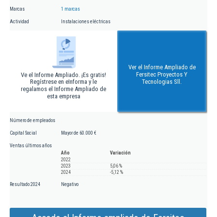
Marcas
1 marcas
Actividad
Instalaciones eléctricas
Ver el Informe Ampliado de
Fersitec Proyectos Y
Ve el Informe Ampliado. ¡Es gratis!
Regístrese en eInforma y le
Tecnologias Sll.
regalamos el Informe Ampliado de
esta empresa
Número de empleados
Capital Social
Mayor de 60.000 €
Ventas últimos años
Año
Variación
2022
2023
5,06 %
2024
-5,12 %
Resultado 2024
Negativo