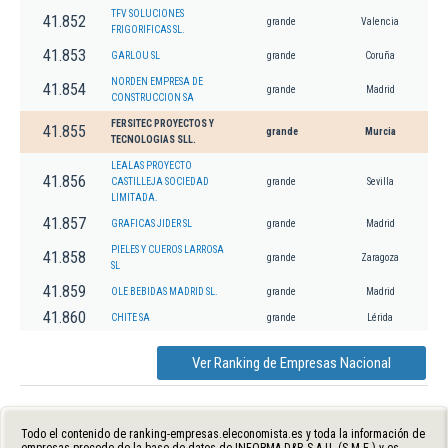
TFV SOLUCIONES
41.852
grande
Valencia
FRIGORIFICAS SL.
41.853
GARLOU SL
grande
Coruña
NORDEN EMPRESA DE
41.854
grande
Madrid
CONSTRUCCION SA
FERSITEC PROYECTOS Y
41.855
grande
Murcia
TECNOLOGIAS SLL.
LEALAS PROYECTO
41.856
CASTILLEJA SOCIEDAD
grande
Sevilla
LIMITADA.
41.857
GRAFICAS JIDER SL
grande
Madrid
PIELES Y CUEROS LARROSA
41.858
grande
Zaragoza
SL
41.859
OLE BEBIDAS MADRID SL.
grande
Madrid
41.860
CHITE SA
grande
Lérida
Ver Ranking de Empresas Nacional
Todo el contenido de ranking-empresas.eleconomista.es y toda la información de
empresas procede de la base de datos de INFORMA D&B S.A.U. (S.M.E.) y es