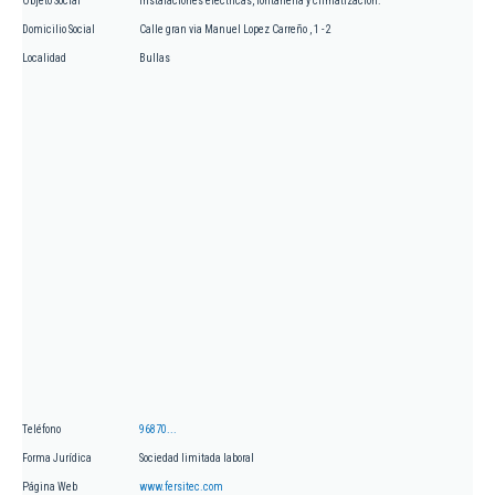
Objeto Social
Instalaciones eléctricas, fontanería y climatización.
Domicilio Social
Calle gran via Manuel Lopez Carreño , 1 - 2
Localidad
Bullas
Teléfono
96870...
Forma Jurídica
Sociedad limitada laboral
Página Web
www.fersitec.com