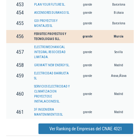
453
PLAN YOUR FUTURE SL.
grande
Barcelona
454
ASCENSORES DURANGO SL
grande
Bizkaia
GDI PROYECTOS Y
455
grande
Barcelona
MONTAJES SL
FERSITEC PROYECTOS Y
456
grande
Murcia
TECNOLOGIAS SLL.
ELECTROMECHANICAL
457
INTEGRAL RS SOCIEDAD
grande
Sevilla
LIMITADA.
458
GROWATT NEW ENERGY SL.
grande
Madrid
ELECTRICIDAD BARRUETA
459
grande
Arava,Álava
SL
SERVICIOS ELECTRICIDAD Y
CLIMATIZACION
460
grande
Madrid
PROYECTOS E
INSTALACIONES SL.
3F INGENIERIA
461
grande
Madrid
MANTENIMIENTOS SL
Ver Ranking de Empresas del CNAE 4321