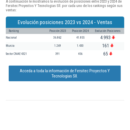
A continuación le mostramos la evolución de posiciones entre 2023 y 2024 de
Fersitec Proyectos Y Tecnologias Sll. por cada uno de los rankings según sus
ventas:
Evolución posiciones 2023 vs 2024 - Ventas
Ranking
Posición 2023
Posición 2024
Evolución Posiciones
4.993
Nacional
36.862
41.855
161
Murcia
1.269
1.430
65
Sector CNAE 4321
391
456
Acceda a toda la información de Fersitec Proyectos Y
Tecnologias Sll.