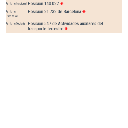
Posición 140.022
Ranking Nacional
Posición 21.732 de Barcelona
Ranking
Provincial
Posición 547 de Actividades auxiliares del
Ranking Sectorial
transporte terrestre