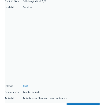
Domicilio Social
Calle Longitudinal 7 , 83
Localidad
Barcelona
Teléfono
93262...
Forma Jurídica
Sociedad limitada
Actividad
Actividades auxiliares del transporte terrestre