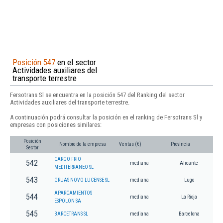
Posición 547
en el sector
Actividades auxiliares del
transporte terrestre
Fersotrans Sl se encuentra en la posición 547 del Ranking del sector
Actividades auxiliares del transporte terrestre.
A continuación podrá consultar la posición en el ranking de Fersotrans Sl y
empresas con posiciones similares:
Posición
Nombre de la empresa
Ventas (€)
Provincia
Sector
CARGO FRIO
542
mediana
Alicante
MEDITERRANEO SL
543
GRUAS NOVO LUCENSE SL
mediana
Lugo
APARCAMIENTOS
544
mediana
La Rioja
ESPOLON SA
545
BARCETRANS SL
mediana
Barcelona