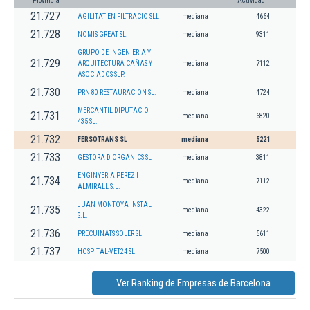
Provincia
Actividad
21.727
AGILITAT EN FILTRACIO SLL
mediana
4664
21.728
NOMIS GREAT SL.
mediana
9311
GRUPO DE INGENIERIA Y
21.729
ARQUITECTURA CAÑAS Y
mediana
7112
ASOCIADOS SLP.
21.730
PRN 80 RESTAURACION SL.
mediana
4724
MERCANTIL DIPUTACIO
21.731
mediana
6820
435 SL.
21.732
FERSOTRANS SL
mediana
5221
21.733
GESTORA D'ORGANICS SL
mediana
3811
ENGINYERIA PEREZ I
21.734
mediana
7112
ALMIRALL S.L.
JUAN MONTOYA INSTAL
21.735
mediana
4322
S.L.
21.736
PRECUINATS SOLER SL
mediana
5611
21.737
HOSPITAL-VET24 SL
mediana
7500
Ver Ranking de Empresas de Barcelona