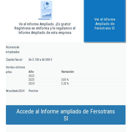
Ver el Informe
Ampliado de
Ve el Informe Ampliado. ¡Es gratis!
Regístrese en eInforma y le regalamos el
Fersotrans Sl
Informe Ampliado de esta empresa
Número de
empleados
Capital Social
De 3.100 a 60.000 €
Ventas últimos
Año
Variación
años
2022
2023
3,83 %
2024
3,53 %
Resultado 2024
Positivo
Accede al Informe ampliado de Fersotrans
Sl