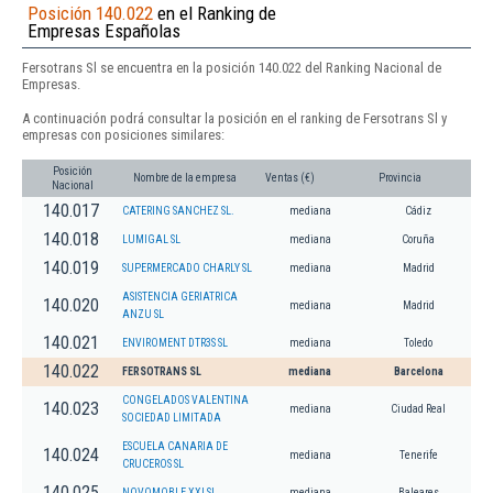
Posición 140.022
en el Ranking de
Empresas Españolas
Fersotrans Sl se encuentra en la posición 140.022 del Ranking Nacional de
Empresas.
A continuación podrá consultar la posición en el ranking de Fersotrans Sl y
empresas con posiciones similares:
Posición
Nombre de la empresa
Ventas (€)
Provincia
Nacional
140.017
CATERING SANCHEZ SL.
mediana
Cádiz
140.018
LUMIGAL SL
mediana
Coruña
140.019
SUPERMERCADO CHARLY SL
mediana
Madrid
ASISTENCIA GERIATRICA
140.020
mediana
Madrid
ANZU SL
140.021
ENVIROMENT DTR3S SL
mediana
Toledo
140.022
FERSOTRANS SL
mediana
Barcelona
CONGELADOS VALENTINA
140.023
mediana
Ciudad Real
SOCIEDAD LIMITADA
ESCUELA CANARIA DE
140.024
mediana
Tenerife
CRUCEROS SL
140.025
NOVOMOBLE XXI SL
mediana
Baleares