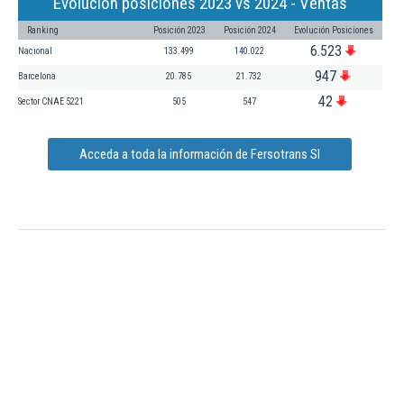
Evolución posiciones 2023 vs 2024 - Ventas
Ranking
Posición 2023
Posición 2024
Evolución Posiciones
6.523
Nacional
133.499
140.022
947
Barcelona
20.785
21.732
42
Sector CNAE 5221
505
547
Acceda a toda la información de Fersotrans Sl