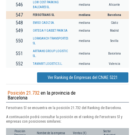
LOW COST PARKING
546
mediana
Alicante
BALEARES SL.
547
FERSOTRANS SL
mediana
Barcelona
548
EMISO CADIZ SA.
mediana
Cádiz
549
ORTEGA Y GASSET PARK SA
mediana
Madrid
LORASANCH TRANSPORTES
550
mediana
Sevilla
SL
ARTRANS GROUP LOGISTIC
551
mediana
Barcelona
SL.
552
TAMARIT LOGISTIC S.L.
mediana
Valencia
Ver Ranking de Empresas del CNAE 5221
Posición 21.732
en la provincia de
Barcelona
Fersotrans Sl se encuentra en la posición 21.732 del Ranking de Barcelona.
A continuación podrá consultar la posición en el ranking de Fersotrans Sl y
empresas con posiciones similares:
Posición
Sector
Nombre de la empresa
Ventas (€)