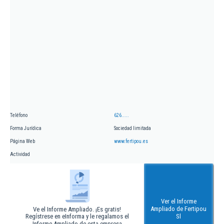
Teléfono
626.....
Forma Jurídica
Sociedad limitada
Página Web
www.fertipou.es
Actividad
Ver el Informe
Ampliado de Fertipou
Ve el Informe Ampliado. ¡Es gratis!
Regístrese en eInforma y le regalamos el
Sl
Informe Ampliado de esta empresa