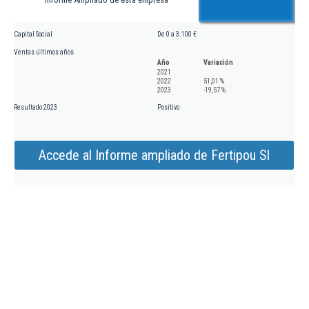
Capital Social
De 0 a 3.100 €
Ventas últimos años
Año
Variación
2021
2022
51,01 %
2023
-19,57 %
Resultado 2023
Positivo
Accede al Informe ampliado de Fertipou Sl