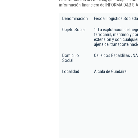
información financiera de INFORMA D&B S.A.
Denominación
Fesoal Logistica Socieda
Objeto Social
1. La explotación del ne
ferrocarril, marítimo y p
extensión y con cualquier
ajena del transporte nacio
Domicilio
Calle dos Espaldillas , N
Social
Localidad
Alcala de Guadaira