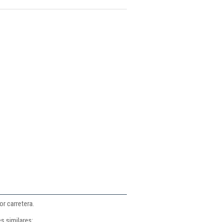
r carretera.
s similares: