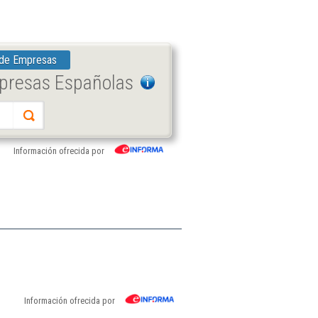
 de Empresas
mpresas Españolas
Información ofrecida por
Información ofrecida por