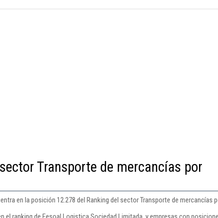
 sector Transporte de mercancías por
ntra en la posición 12.278 del Ranking del sector Transporte de mercancías po
en el ranking de Fesoal Logistica Sociedad Limitada. y empresas con posicione