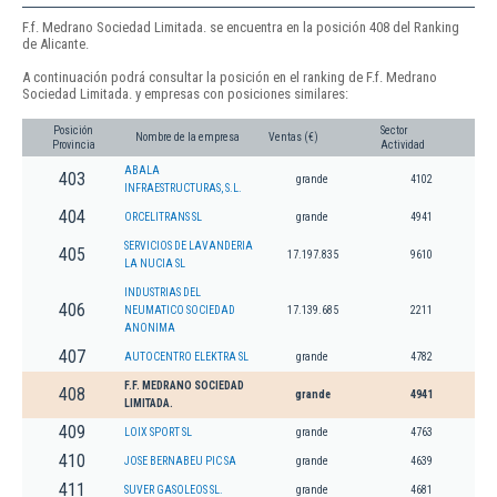
F.f. Medrano Sociedad Limitada. se encuentra en la posición 408 del Ranking
de Alicante.
A continuación podrá consultar la posición en el ranking de F.f. Medrano
Sociedad Limitada. y empresas con posiciones similares:
Posición
Sector
Nombre de la empresa
Ventas (€)
Provincia
Actividad
ABALA
403
grande
4102
INFRAESTRUCTURAS, S.L.
404
ORCELITRANS SL
grande
4941
SERVICIOS DE LAVANDERIA
405
17.197.835
9610
LA NUCIA SL
INDUSTRIAS DEL
406
NEUMATICO SOCIEDAD
17.139.685
2211
ANONIMA
407
AUTOCENTRO ELEKTRA SL
grande
4782
F.F. MEDRANO SOCIEDAD
408
grande
4941
LIMITADA.
409
LOIX SPORT SL
grande
4763
410
JOSE BERNABEU PIC SA
grande
4639
411
SUVER GASOLEOS SL.
grande
4681