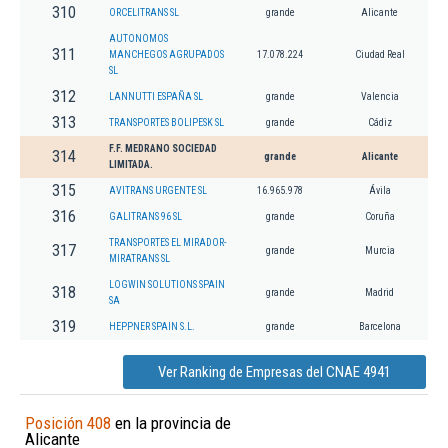
310
ORCELITRANS SL
grande
Alicante
AUTONOMOS
311
MANCHEGOS AGRUPADOS
17.078.224
Ciudad Real
SL
312
LANNUTTI ESPAÑA SL
grande
Valencia
313
TRANSPORTES BOLIPESK SL
grande
Cádiz
F.F. MEDRANO SOCIEDAD
314
grande
Alicante
LIMITADA.
315
AVITRANS URGENTE SL
16.965.978
Ávila
316
GALITRANS 96 SL
grande
Coruña
TRANSPORTES EL MIRADOR-
317
grande
Murcia
MIRATRANS SL
LOGWIN SOLUTIONS SPAIN
318
grande
Madrid
SA
319
HEPPNER SPAIN S.L.
grande
Barcelona
Ver Ranking de Empresas del CNAE 4941
Posición 408
en la provincia de
Alicante