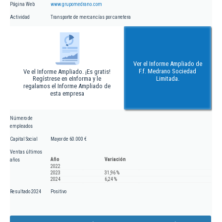
Página Web
www.grupomedrano.com
Actividad
Transporte de mercancías por carretera
Ver el Informe Ampliado de
F.f. Medrano Sociedad
Ve el Informe Ampliado. ¡Es gratis!
Regístrese en eInforma y le
Limitada.
regalamos el Informe Ampliado de
esta empresa
Número de
empleados
Capital Social
Mayor de 60.000 €
Ventas últimos
Año
Variación
años
2022
2023
31,96 %
2024
6,24 %
Resultado 2024
Positivo