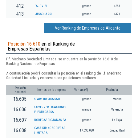
412
FAJOVI SL
grande
4683
413
IJES SOLAR SL
grande
4321
Ver Ranking de Empresas de Alicante
Posición 16.610
en el Ranking de
Empresas Españolas
F.f. Medrano Sociedad Limitada. se encuentra en la posición 16.610 del
Ranking Nacional de Empresas.
A continuación podrá consultar la posición en el ranking de F.f. Medrano
Sociedad Limitada. y empresas con posiciones similares:
Posición
Nombre de la empresa
Ventas (€)
Provincia
Nacional
16.605
SPARK IBERICA SAU
grande
Madrid
COVER VERIFICACIONES
16.606
grande
Valencia
ELECTRICAS SA
16.607
BODEGAS RIOJANAS, SA
grande
La Rioja
CASA KIRIKO SOCIEDAD
16.608
17.033.088
Ciudad Real
LIMITADA