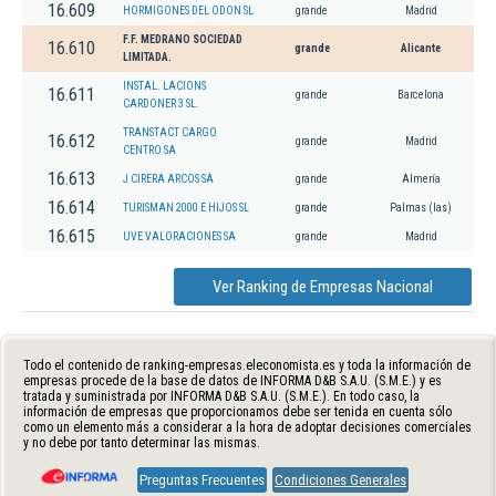
16.609
HORMIGONES DEL ODON SL
grande
Madrid
F.F. MEDRANO SOCIEDAD
16.610
grande
Alicante
LIMITADA.
INSTAL. LACIONS
16.611
grande
Barcelona
CARDONER 3 SL.
TRANSTACT CARGO
16.612
grande
Madrid
CENTRO SA
16.613
J CIRERA ARCOS SA
grande
Almería
16.614
TURISMAN 2000 E HIJOS SL
grande
Palmas (las)
16.615
UVE VALORACIONES SA
grande
Madrid
Ver Ranking de Empresas Nacional
Todo el contenido de ranking-empresas.eleconomista.es y toda la información de
empresas procede de la base de datos de INFORMA D&B S.A.U. (S.M.E.) y es
tratada y suministrada por INFORMA D&B S.A.U. (S.M.E.). En todo caso, la
información de empresas que proporcionamos debe ser tenida en cuenta sólo
como un elemento más a considerar a la hora de adoptar decisiones comerciales
y no debe por tanto determinar las mismas.
Preguntas Frecuentes
Condiciones Generales