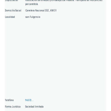
Objeto Social
Fabricación de envases y embalajes de madera. Transporte de mercancías
por carretera.
Domicilio Social
Carretera Nacional 332 , KM 31
Localidad
san Fulgencio
Teléfono
96572...
Forma Jurídica
Sociedad limitada