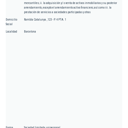
mercantiles; ii. la adquisición y/ o venta de activos inmobiliarios y su posterior
arrendamiento, excepto el arrendamiento activo financiero; así como iii. la
prestación de servicios a sociedades participadas y otras
Domicilio
Rambla Catalunya , 123 - P. 4 PTA. 1
Social
Localidad
Barcelona
Forma
Sociedad limitada unipersonal