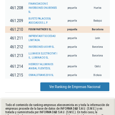
FINANCIACION E
461.208
INVERSIONES ONUBENSES
pequeña
Huelva
SL
BUFETE PALACIOS &
461.209
pequeña
Badajoz
ASOCIADOS S.L.P.
461.210
FIDUM PARTNERS SL.
pequeña
Barcelona
IMPRENTABIT SOCIEDAD
461.211
pequeña
León
LIMITADA.
461.212
INVERSIONES 6-XII-89 SL.
pequeña
Barcelona
LLUM-BOX ELECTRICITAT I
461.213
pequeña
Barcelona
IL. LUMINACIO SL.
HIERROS Y ALUMINIOS
461.214
pequeña
Cádiz
ANIBAL FUENTES SL
461.215
OSWALDTRANS 2010 SL
pequeña
Bizkaia
Ver Ranking de Empresas Nacional
Todo el contenido de ranking-empresas.eleconomista.es y toda la información de
empresas procede de la base de datos de INFORMA D&B S.A.U. (S.M.E.) y es
tratada y suministrada por INFORMA D&B S.A.U. (S.M.E.). En todo caso, la