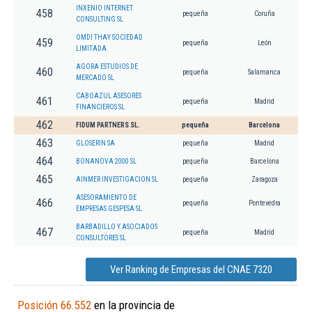
INXENIO INTERNET
458
pequeña
Coruña
CONSULTING SL
OMDI THAY SOCIEDAD
459
pequeña
León
LIMITADA.
AGORA ESTUDIOS DE
460
pequeña
Salamanca
MERCADO SL
CABOAZUL ASESORES
461
pequeña
Madrid
FINANCIEROS SL
462
FIDUM PARTNERS SL.
pequeña
Barcelona
463
GLOSERIN SA
pequeña
Madrid
464
BONANOVA 2000 SL
pequeña
Barcelona
465
AINMER INVESTIGACION SL
pequeña
Zaragoza
ASESORAMIENTO DE
466
pequeña
Pontevedra
EMPRESAS GESPESA SL
BARBADILLO Y ASOCIADOS
467
pequeña
Madrid
CONSULTORES SL
Ver Ranking de Empresas del CNAE 7320
Posición 66.552
en la provincia de