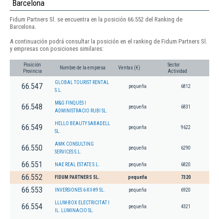
Barcelona
Fidum Partners Sl. se encuentra en la posición 66.552 del Ranking de
Barcelona.
A continuación podrá consultar la posición en el ranking de Fidum Partners Sl.
y empresas con posiciones similares:
Posición
Sector
Nombre de la empresa
Ventas (€)
Provincia
Actividad
GLOBAL TOURIST RENTAL
66.547
pequeña
6812
S.L.
M&G FINQUES I
66.548
pequeña
6831
ADMINISTRACIO RUBI SL.
HELLO BEAUTY SABADELL
66.549
pequeña
9622
SL.
AMK CONSULTING
66.550
pequeña
6290
SERVICES S.L.
66.551
NAE REAL ESTATE S.L.
pequeña
6820
66.552
FIDUM PARTNERS SL.
pequeña
7320
66.553
INVERSIONES 6-XII-89 SL.
pequeña
6920
LLUM-BOX ELECTRICITAT I
66.554
pequeña
4321
IL. LUMINACIO SL.