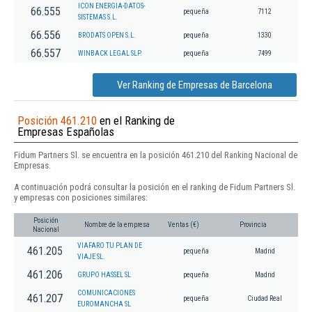
ICON ENERGIA-DATOS-
66.555
pequeña
7112
SISTEMAS S.L.
66.556
BRODATS OPEN S.L.
pequeña
1330
66.557
WINBACK LEGAL SLP.
pequeña
7499
Ver Ranking de Empresas de Barcelona
Posición 461.210
en el Ranking de
Empresas Españolas
Fidum Partners Sl. se encuentra en la posición 461.210 del Ranking Nacional de
Empresas.
A continuación podrá consultar la posición en el ranking de Fidum Partners Sl.
y empresas con posiciones similares:
Posición
Nombre de la empresa
Ventas (€)
Provincia
Nacional
VIAFARO TU PLAN DE
461.205
pequeña
Madrid
VIAJE SL.
461.206
GRUPO HASSEL SL
pequeña
Madrid
COMUNICACIONES
461.207
pequeña
Ciudad Real
EUROMANCHA SL