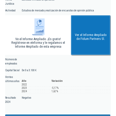
Jurídica
Actividad
Estudios de mercado y realización de encuestas de opinión pública
Ver el Informe Ampliado
de Fidum Partners Sl.
Ve el Informe Ampliado. ¡Es gratis!
Regístrese en eInforma y le regalamos el
Informe Ampliado de esta empresa
Número de
empleados
Capital Social
De 0 a 3.100 €
Ventas
Año
Variación
últimos años
2022
2023
-5,17 %
2024
1,62 %
Resultado
Negativo
2024