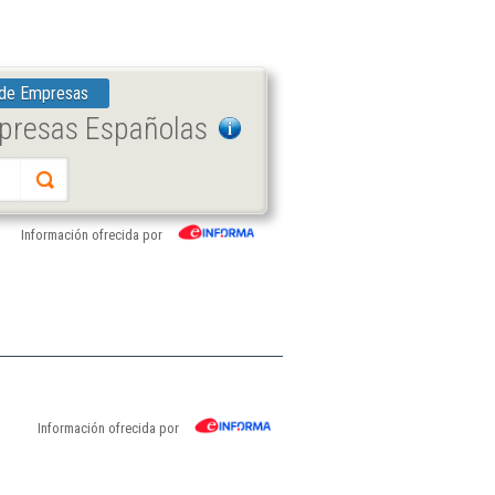
 de Empresas
mpresas Españolas
Información ofrecida por
Información ofrecida por