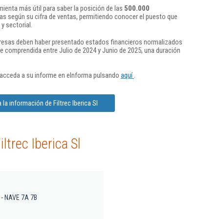
ienta más útil para saber la posición de las
500.000
s según su cifra de ventas, permitiendo conocer el puesto que
y sectorial.
presas deben haber presentado estados financieros normalizados
re comprendida entre Julio de 2024 y Junio de 2025, una duración
 acceda a su informe en eInforma pulsando
aquí
.
la información de Filtrec Iberica Sl
ltrec Iberica Sl
 7 - NAVE 7A 7B