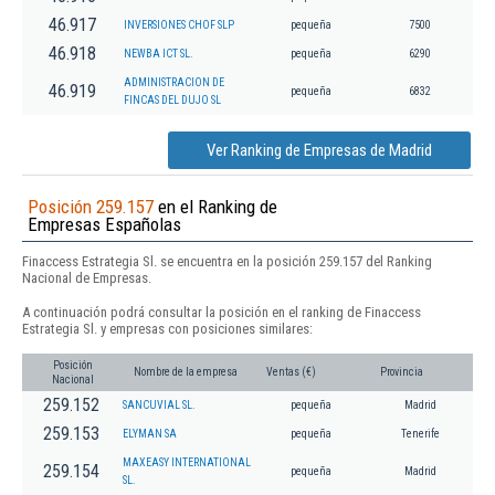
46.917
INVERSIONES CHOF SLP
pequeña
7500
46.918
NEWBA ICT SL.
pequeña
6290
ADMINISTRACION DE
46.919
pequeña
6832
FINCAS DEL DUJO SL
Ver Ranking de Empresas de Madrid
Posición 259.157
en el Ranking de
Empresas Españolas
Finaccess Estrategia Sl. se encuentra en la posición 259.157 del Ranking
Nacional de Empresas.
A continuación podrá consultar la posición en el ranking de Finaccess
Estrategia Sl. y empresas con posiciones similares:
Posición
Nombre de la empresa
Ventas (€)
Provincia
Nacional
259.152
SANCUVIAL SL.
pequeña
Madrid
259.153
ELYMAN SA
pequeña
Tenerife
MAXEASY INTERNATIONAL
259.154
pequeña
Madrid
SL.