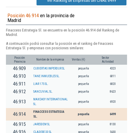
Ver Ranking de Empresas del CNAE 6499
Posición 46.914
en la provincia de
Madrid
Finaccess Estrategia Sl. se encuentra en la posición 46.914 del Ranking de
Madrid.
A continuación podrá consultar la posición en el ranking de Finaccess
Estrategia Sl. y empresas con posiciones similares:
Posición
Sector
Nombre de la empresa
Ventas (€)
Provincia
Actividad
46.909
CUBIERTAS IMPERDUR SL
pequeña
4323
46.910
TANE INMUEBLES SL.
pequeña
6811
46.911
LIAR 175 SL.
pequeña
6820
46.912
SANCUVIAL SL.
pequeña
8623
MAXEASY INTERNATIONAL
46.913
pequeña
6920
SL.
FINACCESS ESTRATEGIA
46.914
pequeña
6499
SL.
46.915
JARESDEM SL
pequeña
8130
46.916
CLADERE 33 SL
pequeña
5630