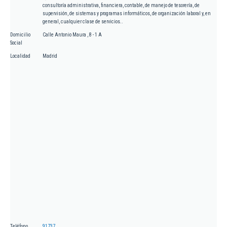
consultoría administrativa, financiera, contable, de manejo de tesorería, de
supervisión, de sistemas y programas informáticos, de organización laboral y, en
general, cualquier clase de servicios..
Domicilio
Calle Antonio Maura , 8 - 1 A
Social
Localidad
Madrid
Teléfono
91737...