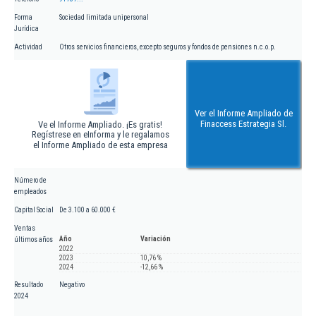
Forma
Sociedad limitada unipersonal
Jurídica
Actividad
Otros servicios financieros, excepto seguros y fondos de pensiones n.c.o.p.
Ver el Informe Ampliado de
Finaccess Estrategia Sl.
Ve el Informe Ampliado. ¡Es gratis!
Regístrese en eInforma y le regalamos
el Informe Ampliado de esta empresa
Número de
empleados
Capital Social
De 3.100 a 60.000 €
Ventas
Año
Variación
últimos años
2022
2023
10,76 %
2024
-12,66 %
Resultado
Negativo
2024