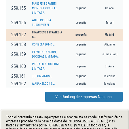
MARBRES I GRANITS
259.155
MONTGRI SOCIEDAD
pequeña
Gerona
LIMITADA
AUTO ESCUELA
259.156
pequeña
Teruel
TUROLENSE SL
FINACCESS ESTRATEGIA
259.157
pequeña
Madrid
SL.
259.158
CONZETA 2014 SL.
pequeña
Alicante
ISLENDINGABUDIN,
259.159
pequeña
Palmas (las)
SOCIEDAD LIMITADA.
P C GALBIZ SOCIEDAD
259.160
pequeña
Bizkaia
LIMITADA.
259.161
JOPOM 2020 S.L.
pequeña
Barcelona
259.162
WARAKBLOCK S.L.
pequeña
Barcelona
Ver Ranking de Empresas Nacional
Todo el contenido de ranking-empresas.eleconomista.es y toda la información de
empresas procede de la base de datos de INFORMA D&B S.A.U. (S.M.E.) y es
tratada y suministrada por INFORMA D&B S.A.U. (S.M.E.). En todo caso, la