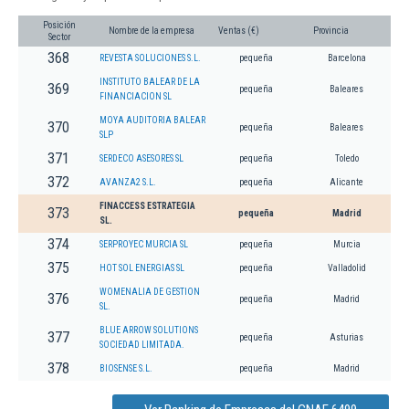
Posición
Nombre de la empresa
Ventas (€)
Provincia
Sector
368
REVESTA SOLUCIONES S.L.
pequeña
Barcelona
INSTITUTO BALEAR DE LA
369
pequeña
Baleares
FINANCIACION SL
MOYA AUDITORIA BALEAR
370
pequeña
Baleares
SLP
371
SERDECO ASESORES SL
pequeña
Toledo
372
AVANZA2 S.L.
pequeña
Alicante
FINACCESS ESTRATEGIA
373
pequeña
Madrid
SL.
374
SERPROYEC MURCIA SL
pequeña
Murcia
375
HOT SOL ENERGIAS SL
pequeña
Valladolid
WOMENALIA DE GESTION
376
pequeña
Madrid
SL.
BLUE ARROW SOLUTIONS
377
pequeña
Asturias
SOCIEDAD LIMITADA.
378
BIOSENSE S.L.
pequeña
Madrid