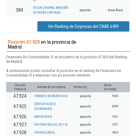
BOLSA GENERAL ASESORES
389
pequeña
Arava,Álava
SOCIEDAD LIMITADA
Ver Ranking de Empresas del CNAE 6499
Posición 47.929
en la provincia de
Madrid
Financiera De Comunidades Sl se encuentra en la posición 47.929 del Ranking
de Madrid.
A continuación podrá consultar la posición en el ranking de Financiera De
Comunidades Sl y empresas con posiciones similares:
Posición
Sector
Nombre de la empresa
Ventas (€)
Provincia
Actividad
47.924
FERMATIC RECREATIVOS SL
pequeña
9200
GESTION NUEVO
47.925
pequeña
8299
COLMENAR SL
47.926
NASTAS SER SL
pequeña
4101
47.927
FRUTERIA MIGUEL 2011 SL.
pequeña
4721
47.928
UNIONGLASS SL.
pequeña
4334