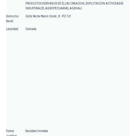
PRODUCTOS DERIVADOS DE ELLAS.CREACION, EXPLOTACION ACTIVIDADES
INDUSTRIALES, AGROPECUARIAS, AGROALI
Domicilio
Calle Rector Marin Ocete , 8 - PLT 5 E
Social
Localidad
Granada
Forma
Sociedad limitada
Jurídica