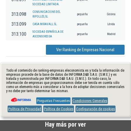
SOCIEDAD LIMITADA.
COMUNICACIONS DEL
313.098
pequeña
Gerona
RIPOLLES, SL
313.099
CASA MIRAVALL SL.
pequeña
Lérida
SOCIEDAD ESPAÑOLA DE
313.100
pequeña
Madrid
ASCENSORES SA
Ver Ranking de Empresas Nacional
Todo el contenido de ranking-empresas.eleconomista.es y toda la información de
empresas procede de la base de datos de INFORMA D&B S.A.U. (S.M.E.) y es
tratada y suministrada por INFORMA D&B S.A.U. (S.M.E.). En todo caso, la
información de empresas que proporcionamos debe ser tenida en cuenta sólo
como un elemento más a considerar a la hora de adoptar decisiones comerciales
y no debe por tanto determinar las mismas.
Preguntas Frecuentes
Condiciones Generales
Política de Privacidad
Política de Cookies
Configuración de cookies
Hay más por ver