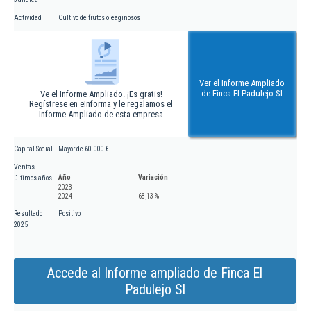
Actividad
Cultivo de frutos oleaginosos
Ver el Informe Ampliado
de Finca El Padulejo Sl
Ve el Informe Ampliado. ¡Es gratis!
Regístrese en eInforma y le regalamos el
Informe Ampliado de esta empresa
Capital Social
Mayor de 60.000 €
Ventas
Año
Variación
últimos años
2023
2024
68,13 %
Resultado
Positivo
2025
Accede al Informe ampliado de Finca El
Padulejo Sl