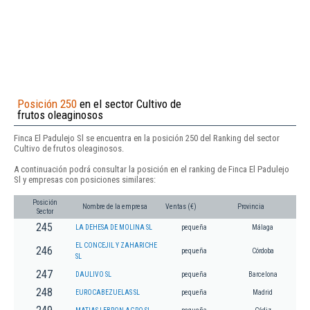
Posición 250
en el sector Cultivo de
frutos oleaginosos
Finca El Padulejo Sl se encuentra en la posición 250 del Ranking del sector
Cultivo de frutos oleaginosos.
A continuación podrá consultar la posición en el ranking de Finca El Padulejo
Sl y empresas con posiciones similares:
Posición
Nombre de la empresa
Ventas (€)
Provincia
Sector
245
LA DEHESA DE MOLINA SL
pequeña
Málaga
EL CONCEJIL Y ZAHARICHE
246
pequeña
Córdoba
SL
247
DAULIVO SL
pequeña
Barcelona
248
EUROCABEZUELAS SL
pequeña
Madrid