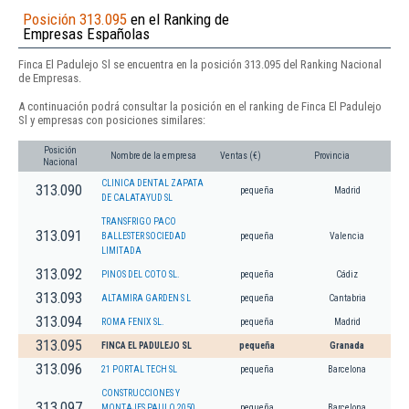
Posición 313.095
en el Ranking de
Empresas Españolas
Finca El Padulejo Sl se encuentra en la posición 313.095 del Ranking Nacional
de Empresas.
A continuación podrá consultar la posición en el ranking de Finca El Padulejo
Sl y empresas con posiciones similares:
Posición
Nombre de la empresa
Ventas (€)
Provincia
Nacional
CLINICA DENTAL ZAPATA
313.090
pequeña
Madrid
DE CALATAYUD SL
TRANSFRIGO PACO
313.091
BALLESTER SOCIEDAD
pequeña
Valencia
LIMITADA
313.092
PINOS DEL COTO SL.
pequeña
Cádiz
313.093
ALTAMIRA GARDEN S L
pequeña
Cantabria
313.094
ROMA FENIX SL.
pequeña
Madrid
313.095
FINCA EL PADULEJO SL
pequeña
Granada
313.096
21 PORTAL TECH SL
pequeña
Barcelona
CONSTRUCCIONES Y
313.097
MONTAJES PAULO 2050
pequeña
Barcelona