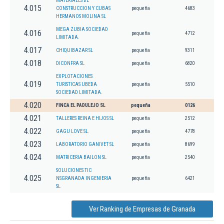
MATERIALES DE
4.015
CONSTRUCCION Y CUBAS
pequeña
4683
HERMANOS MOLINA SL
MEGA ZUBIA SOCIEDAD
4.016
pequeña
4712
LIMITADA.
4.017
CHIQUIBAZAR SL
pequeña
9311
4.018
DICONFRA SL
pequeña
6820
EXPLOTACIONES
4.019
TURISTICAS UBEDA
pequeña
5510
SOCIEDAD LIMITADA.
4.020
FINCA EL PADULEJO SL
pequeña
0126
4.021
TALLERES REINA E HIJOS SL
pequeña
2512
4.022
GAGU LOVE SL.
pequeña
4778
4.023
LABORATORIO GANIVET SL
pequeña
8699
4.024
MATRICERIA BAILON SL
pequeña
2540
SOLUCIONES TIC
4.025
NSGRANADA INGENIERIA
pequeña
6421
SL
Ver Ranking de Empresas de Granada