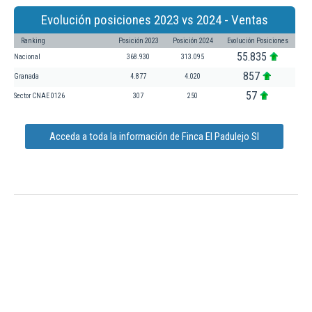
Evolución posiciones 2023 vs 2024 - Ventas
Ranking
Posición 2023
Posición 2024
Evolución Posiciones
55.835
Nacional
368.930
313.095
857
Granada
4.877
4.020
57
Sector CNAE 0126
307
250
Acceda a toda la información de Finca El Padulejo Sl