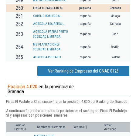
249
MATIAS LEBRON AGRO SL.
pequeña
Cádiz
250
FINCA EL PADULEJO SL
pequeña
Granada
251
CORTIJO ROBLEDO SL.
pequeña
Málaga
252
AGRICOLA BOJARES S.L.
pequeña
Granada
AGRICOLA PARRAS PRIETO
253
pequeña
Jaén
SOCIEDAD LIMITADA.
MG PLANTACIONES
254
pequeña
Sevilla
SOCIEDAD LIMITADA.
255
AGRICOLA RIOGAR SL.
pequeña
Córdoba
Ver Ranking de Empresas del CNAE 0126
Posición 4.020
en la provincia de
Granada
Finca El Padulejo Sl se encuentra en la posición 4.020 del Ranking de Granada.
A continuación podrá consultar la posición en el ranking de Finca El Padulejo
Sl y empresas con posiciones similares:
Posición
Sector
Nombre de la empresa
Ventas (€)
Provincia
Actividad