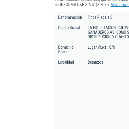
de INFORMA D&B S.A.U. (S.M.E.).
Más inform
Denominación
Finca Piadela Sl
Objeto Social
LA EXPLOTACION. CULT
GANADEROS ASI COMO S
DISTRIBUCION, Y CUANT
Domicilio
Lugar Viuxe , S/N
Social
Localidad
Betanzos