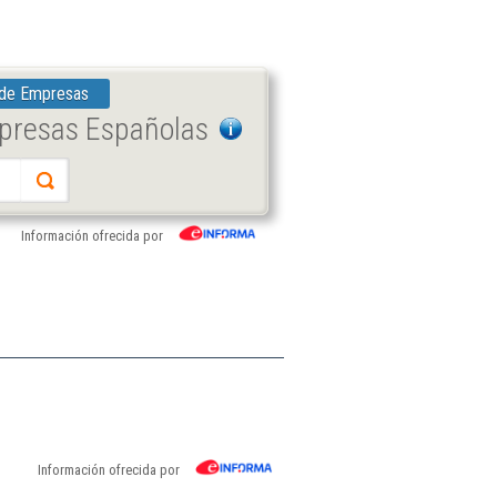
 de Empresas
mpresas Españolas
Información ofrecida por
Información ofrecida por