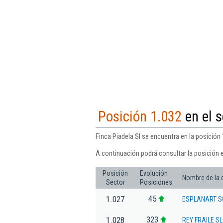
Posición 1.032
en el s
Finca Piadela Sl se encuentra en la posición 
A continuación podrá consultar la posición e
Posición
Evolución
Nombre de la
Sector
Posiciones
45
1.027
ESPLANART SO
323
1.028
REY FRAILE SL