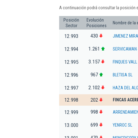
A continuación podrá consultar la posición 
Posición
Evolución
Nombre de la
Sector
Posiciones
430
12.993
JIMENEZ MIRA
1.261
12.994
SERVICAMAN 
3.157
12.995
FINQUES VALL
967
12.996
BLETISA SL
2.102
12.997
HAZA DEL AL
12.998
202
FINCAS ACER
998
12.999
ARRENDAMIEN
699
13.000
YENROC SL
470
13.001
MONGRIGORY S