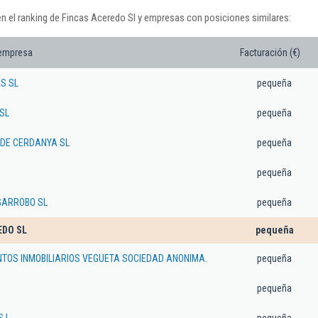
en el ranking de Fincas Aceredo Sl y empresas con posiciones similares:
 empresa
Facturación (€)
S SL
pequeña
SL
pequeña
 DE CERDANYA SL
pequeña
pequeña
GARROBO SL
pequeña
EDO SL
pequeña
TOS INMOBILIARIOS VEGUETA SOCIEDAD ANONIMA.
pequeña
pequeña
.L.
pequeña