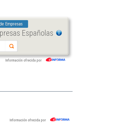
 de Empresas
mpresas Españolas
Información ofrecida por
Información ofrecida por