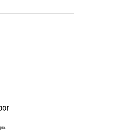
por
pia.