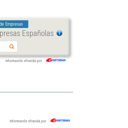
 de Empresas
mpresas Españolas
Información ofrecida por
Información ofrecida por