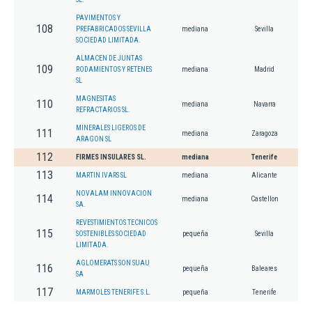
PAVIMENTOS Y
108
PREFABRICADOS SEVILLA
mediana
Sevilla
SOCIEDAD LIMITADA.
ALMACEN DE JUNTAS
109
RODAMIENTOS Y RETENES
mediana
Madrid
SL
MAGNESITAS
110
mediana
Navarra
REFRACTARIOS SL.
MINERALES LIGEROS DE
111
mediana
Zaragoza
ARAGON SL
112
FIRMES INSULARES SL.
mediana
Tenerife
113
MARTIN IVARS SL
mediana
Alicante
NOVALAM INNOVACION
114
mediana
Castellon
SA.
REVESTIMIENTOS TECNICOS
115
SOSTENIBLES SOCIEDAD
pequeña
Sevilla
LIMITADA.
AGLOMERATS SON SUAU
116
pequeña
Baleares
SA
117
MARMOLES TENERIFE S.L.
pequeña
Tenerife