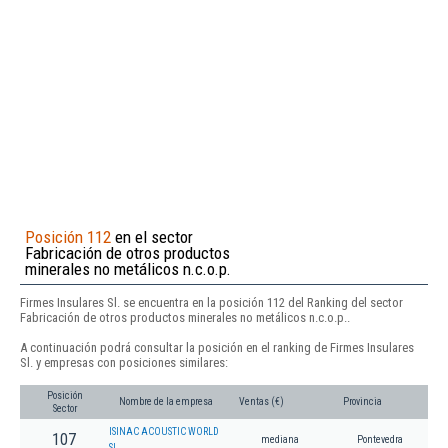
Posición 112
en el sector
Fabricación de otros productos
minerales no metálicos n.c.o.p.
Firmes Insulares Sl. se encuentra en la posición 112 del Ranking del sector
Fabricación de otros productos minerales no metálicos n.c.o.p..
A continuación podrá consultar la posición en el ranking de Firmes Insulares
Sl. y empresas con posiciones similares:
Posición
Nombre de la empresa
Ventas (€)
Provincia
Sector
ISINAC ACOUSTIC WORLD
107
mediana
Pontevedra
SL.