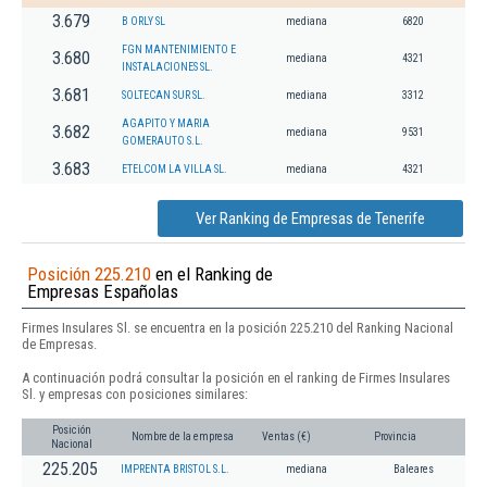
3.679
B ORLY SL
mediana
6820
FGN MANTENIMIENTO E
3.680
mediana
4321
INSTALACIONES SL.
3.681
SOLTECAN SUR SL.
mediana
3312
AGAPITO Y MARIA
3.682
mediana
9531
GOMERAUTO S.L.
3.683
ETELCOM LA VILLA SL.
mediana
4321
Ver Ranking de Empresas de Tenerife
Posición 225.210
en el Ranking de
Empresas Españolas
Firmes Insulares Sl. se encuentra en la posición 225.210 del Ranking Nacional
de Empresas.
A continuación podrá consultar la posición en el ranking de Firmes Insulares
Sl. y empresas con posiciones similares:
Posición
Nombre de la empresa
Ventas (€)
Provincia
Nacional
225.205
IMPRENTA BRISTOL S.L.
mediana
Baleares