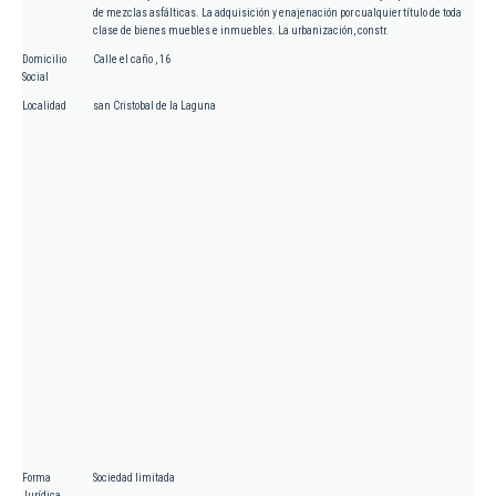
de mezclas asfálticas. La adquisición y enajenación por cualquier título de toda
clase de bienes muebles e inmuebles. La urbanización, constr.
Domicilio
Calle el caño , 16
Social
Localidad
san Cristobal de la Laguna
Forma
Sociedad limitada
Jurídica