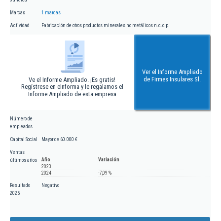
Marcas
1 marcas
Actividad
Fabricación de otros productos minerales no metálicos n.c.o.p.
Ver el Informe Ampliado
de Firmes Insulares Sl.
Ve el Informe Ampliado. ¡Es gratis!
Regístrese en eInforma y le regalamos el
Informe Ampliado de esta empresa
Número de
empleados
Capital Social
Mayor de 60.000 €
Ventas
Año
Variación
últimos años
2023
2024
-7,09 %
Resultado
Negativo
2025