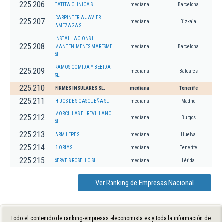
225.206
TATITA CLINICA S.L.
mediana
Barcelona
CARPINTERIA JAVIER
225.207
mediana
Bizkaia
AMEZAGA SL
INSTAL LACIONS I
225.208
MANTENIMENTS MARESME
mediana
Barcelona
SL
RAMOS COMIDA Y BEBIDA
225.209
mediana
Baleares
SL.
225.210
FIRMES INSULARES SL.
mediana
Tenerife
225.211
HIJOS DE S GASCUEÑA SL
mediana
Madrid
MORCILLAS EL REVILLANO
225.212
mediana
Burgos
SL.
225.213
ARM LEPE SL.
mediana
Huelva
225.214
B ORLY SL
mediana
Tenerife
225.215
SERVEIS ROSELLO SL
mediana
Lérida
Ver Ranking de Empresas Nacional
Todo el contenido de ranking-empresas.eleconomista.es y toda la información de