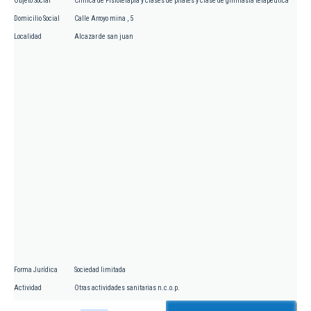
Objeto Social
Clínica de Fisioterapia y clases de pilates y clase de gimnasia terapéutica
Domicilio Social
Calle Arroyo mina , 5
Localidad
Alcazar de san juan
Forma Jurídica
Sociedad limitada
Actividad
Otras actividades sanitarias n.c.o.p.