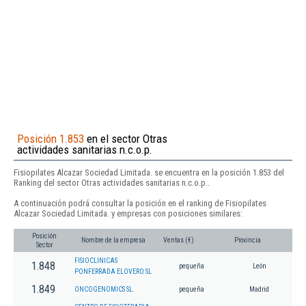
Posición 1.853
en el sector Otras
actividades sanitarias n.c.o.p.
Fisiopilates Alcazar Sociedad Limitada. se encuentra en la posición 1.853 del
Ranking del sector Otras actividades sanitarias n.c.o.p..
A continuación podrá consultar la posición en el ranking de Fisiopilates
Alcazar Sociedad Limitada. y empresas con posiciones similares:
Posición
Nombre de la empresa
Ventas (€)
Provincia
Sector
FISIOCLINICAS
1.848
pequeña
León
PONFERRADA ELOVERO SL
1.849
ONCOGENOMICS SL.
pequeña
Madrid