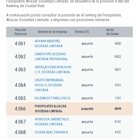
Fisiopilates Alcazar Sociedad Limitada. se encuentra en la posición 4.066 del
Ranking de Ciudad Real.
A continuación podrá consultar la posición en el ranking de Fisiopilates
Alcazar Sociedad Limitada. y empresas con posiciones similares:
Posición
Sector
Nombre de la empresa
Ventas (€)
Provincia
Actividad
ADVANS ASESORES,
4.061
pequeña
6920
SOCIEDAD LIMITADA
CARDIOTIPS, SOCIEDAD
4.062
pequeña
8622
LIMITADA PROFESIONAL.
INSTALACIONES RUBUHON
4.063
pequeña
4321
C. R., SOCIEDAD LIMITADA.
GRUPO EMPRESARIAL
4.064
NOVILLO, SOCIEDAD
pequeña
4101
LIMITADA.
4.065
SOLERAS DE TOMELLOSO SL
pequeña
1101
FISIOPILATES ALCAZAR
4.066
pequeña
8699
SOCIEDAD LIMITADA.
AGRICOLA JIMENEZ RUIZ
4.067
pequeña
0161
SOCIEDAD LIMITADA.
4.068
CIUDAD REAL TIENDAS SL
pequeña
4751