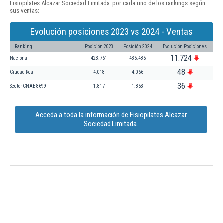
Fisiopilates Alcazar Sociedad Limitada. por cada uno de los rankings según
sus ventas:
Evolución posiciones 2023 vs 2024 - Ventas
Ranking
Posición 2023
Posición 2024
Evolución Posiciones
11.724
Nacional
423.761
435.485
48
Ciudad Real
4.018
4.066
36
Sector CNAE 8699
1.817
1.853
Acceda a toda la información de Fisiopilates Alcazar
Sociedad Limitada.