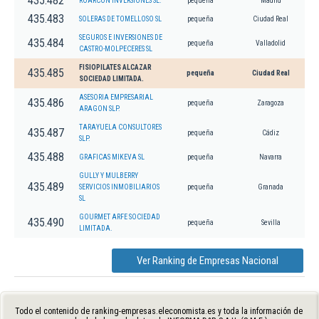
435.482
ROARCON INVERSIONES SL.
pequeña
Madrid
435.483
SOLERAS DE TOMELLOSO SL
pequeña
Ciudad Real
SEGUROS E INVERSIONES DE
435.484
pequeña
Valladolid
CASTRO-MOLPECERES SL
FISIOPILATES ALCAZAR
435.485
pequeña
Ciudad Real
SOCIEDAD LIMITADA.
ASESORIA EMPRESARIAL
435.486
pequeña
Zaragoza
ARAGON SLP.
TARAYUELA CONSULTORES
435.487
pequeña
Cádiz
SLP.
435.488
GRAFICAS MIKEVA SL
pequeña
Navarra
GULLY Y MULBERRY
435.489
SERVICIOS INMOBILIARIOS
pequeña
Granada
SL
GOURMET ARFE SOCIEDAD
435.490
pequeña
Sevilla
LIMITADA.
Ver Ranking de Empresas Nacional
Todo el contenido de ranking-empresas.eleconomista.es y toda la información de