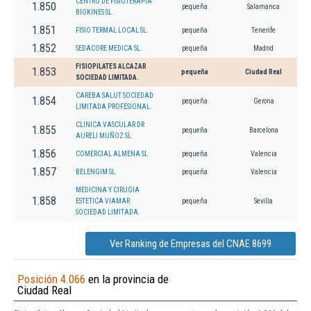
CENTRO DE FISIOTERAPIA
1.850
pequeña
Salamanca
BIOKINES SL.
1.851
FISIO TERMAL LOCAL SL.
pequeña
Tenerife
1.852
SEDACORE MEDICA SL.
pequeña
Madrid
FISIOPILATES ALCAZAR
1.853
pequeña
Ciudad Real
SOCIEDAD LIMITADA.
CAREBA SALUT SOCIEDAD
1.854
pequeña
Gerona
LIMITADA PROFESIONAL.
CLINICA VASCULAR DR
1.855
pequeña
Barcelona
AURELI MUÑOZ SL
1.856
COMERCIAL ALMENA SL
pequeña
Valencia
1.857
BELENGIM SL.
pequeña
Valencia
MEDICINA Y CIRUGIA
1.858
ESTETICA VIAMAR
pequeña
Sevilla
SOCIEDAD LIMITADA.
Ver Ranking de Empresas del CNAE 8699
Posición 4.066
en la provincia de
Ciudad Real