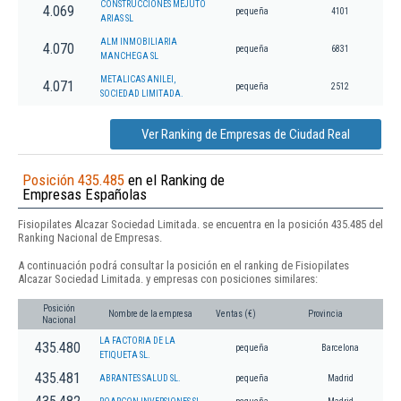
CONSTRUCCIONES MEJUTO
4.069
pequeña
4101
ARIAS SL
ALM INMOBILIARIA
4.070
pequeña
6831
MANCHEGA SL
METALICAS ANILEI,
4.071
pequeña
2512
SOCIEDAD LIMITADA.
Ver Ranking de Empresas de Ciudad Real
Posición 435.485
en el Ranking de
Empresas Españolas
Fisiopilates Alcazar Sociedad Limitada. se encuentra en la posición 435.485 del
Ranking Nacional de Empresas.
A continuación podrá consultar la posición en el ranking de Fisiopilates
Alcazar Sociedad Limitada. y empresas con posiciones similares:
Posición
Nombre de la empresa
Ventas (€)
Provincia
Nacional
LA FACTORIA DE LA
435.480
pequeña
Barcelona
ETIQUETA SL.
435.481
ABRANTES SALUD SL.
pequeña
Madrid