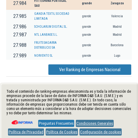
FITT ESPAÑA PORTUGAL
27.984
grande
Zaragoza
SAU
GANDIA TEXTIL SOCIEDAD
27.985
grande
Valencia
LIMITADA
27.986
SCHOLARUM DIGITAL SL.
grande
Madrid
27.987
NTL LANBASE S.L.
grande
Madrid
FRUITS SAGARRA
27.988
grande
Barcelona
DISTRIBUCIO SA
27.989
NORVENTO SL
grande
Lugo
Ver Ranking de Empresas Nacional
Todo el contenido de ranking-empresas.eleconomista.es y toda la información de
empresas procede de la base de datos de INFORMA D&B S.A.U. (S.M.E.) y es
tratada y suministrada por INFORMA D&B S.A.U. (S.M.E.). En todo caso, la
información de empresas que proporcionamos debe ser tenida en cuenta sólo
como un elemento más a considerar a la hora de adoptar decisiones comerciales
y no debe por tanto determinar las mismas.
Preguntas Frecuentes
Condiciones Generales
Política de Privacidad
Política de Cookies
Configuración de cookies