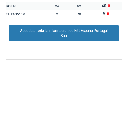
40
Zaragoza
633
673
5
Sector CNAE 4661
75
80
Acceda a toda la información de Fitt España Portugal
Sau