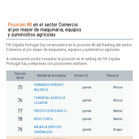
Posición 80
en el sector Comercio
al por mayor de maquinaria, equipos
y suministros agrícolas
Fitt España Portugal Sau se encuentra en la posición 80 del Ranking del sector
Comercio al por mayor de maquinaria, equipos y suministros agrícolas.
A continuación podrá consultar la posición en el ranking de Fitt España
Portugal Sau y empresas con posiciones similares:
Posición
Nombre de la empresa
Ventas (€)
Provincia
Sector
HERMANOS HEREDIA Y
75
grande
Murcia
MULERO SL
COMERCIAL AGRICOLA
76
grande
Murcia
LOGAR SA
77
PRODUCTOS MCLAND S.L.
grande
Madrid
78
RIEGO TURF SL
grande
Madrid
ARLANZA SERVICIOS
79
grande
Burgos
GENERALES SL.