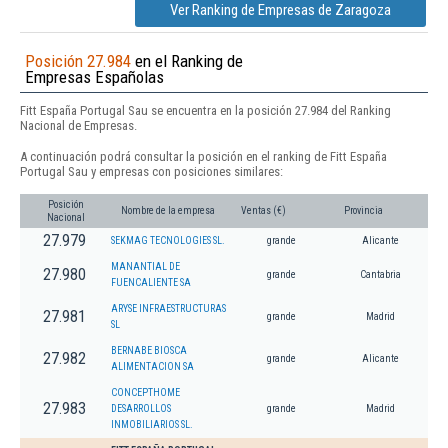
Ver Ranking de Empresas de Zaragoza
Posición 27.984
en el Ranking de
Empresas Españolas
Fitt España Portugal Sau se encuentra en la posición 27.984 del Ranking
Nacional de Empresas.
A continuación podrá consultar la posición en el ranking de Fitt España
Portugal Sau y empresas con posiciones similares:
Posición
Nombre de la empresa
Ventas (€)
Provincia
Nacional
27.979
SEKMAG TECNOLOGIES SL.
grande
Alicante
MANANTIAL DE
27.980
grande
Cantabria
FUENCALIENTE SA
ARYSE INFRAESTRUCTURAS
27.981
grande
Madrid
SL
BERNABE BIOSCA
27.982
grande
Alicante
ALIMENTACION SA
CONCEPTHOME
27.983
DESARROLLOS
grande
Madrid
INMOBILIARIOS SL.