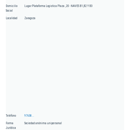
Domicilio
Lugar Plataforma Logistica Plaza , 20 - NAVES B1,B2 Y B3
Social
Localidad
Zaragoza
Teléfono
97658...
Forma
Sociedad anónima unipersonal
Jurídica