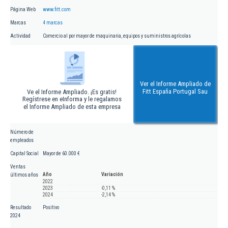
Página Web
www.fitt.com
Marcas
4 marcas
Actividad
Comercio al por mayor de maquinaria, equipos y suministros agrícolas
Ver el Informe Ampliado de
Fitt España Portugal Sau
Ve el Informe Ampliado. ¡Es gratis!
Regístrese en eInforma y le regalamos
el Informe Ampliado de esta empresa
Número de
empleados
Capital Social
Mayor de 60.000 €
Ventas
Año
Variación
últimos años
2022
2023
-0,11 %
2024
-2,14 %
Resultado
Positivo
2024