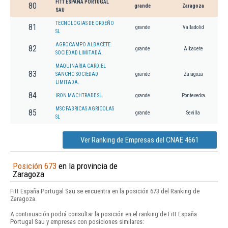
FITT ESPAÑA PORTUGAL
80
grande
Zaragoza
SAU
TECNOLOGIAS DE ORDEÑO
81
grande
Valladolid
SL
AGROCAMPO ALBACETE
82
grande
Albacete
SOCIEDAD LIMITADA.
MAQUINARIA CARDIEL
83
SANCHO SOCIEDAD
grande
Zaragoza
LIMITADA.
84
IRON MACHTRADE SL.
grande
Pontevedra
MSC FABRICAS AGRICOLAS
85
grande
Sevilla
SL
Ver Ranking de Empresas del CNAE 4661
Posición 673
en la provincia de
Zaragoza
Fitt España Portugal Sau se encuentra en la posición 673 del Ranking de
Zaragoza.
A continuación podrá consultar la posición en el ranking de Fitt España
Portugal Sau y empresas con posiciones similares: