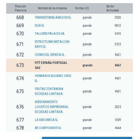
Posición
Sector
Nombre de la empresa
Ventas (€)
Provincia
Actividad
668
TRANSISTEMAS ARAGON SL
grande
2920
669
SICA SL
grande
0812
670
TALLERES PALACIO SA
grande
2410
ESTRUCTURAS METALICAS
671
grande
2513
BAYO SL
672
COSMOCEL IBERICA SL.
grande
4621
FITT ESPAÑA PORTUGAL
673
grande
4661
SAU
HERMANOS ALVAREZ OROS
674
grande
4631
SL
FRUTAS CONTAMINA
675
grande
4631
SOCIEDAD LIMITADA.
ASESORAMIENTO
676
LOGISTICO EMPRESARIAL
grande
5225
SOCIEDAD LIMITADA.
677
LA BATURRICA SL
grande
1039
678
RB COMPONENTS SL
grande
4664