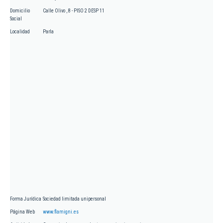
Domicilio
Calle Olivo , 8 - PISO 2 DESP 11
Social
Localidad
Parla
Forma Jurídica
Sociedad limitada unipersonal
Página Web
www.flamigni.es