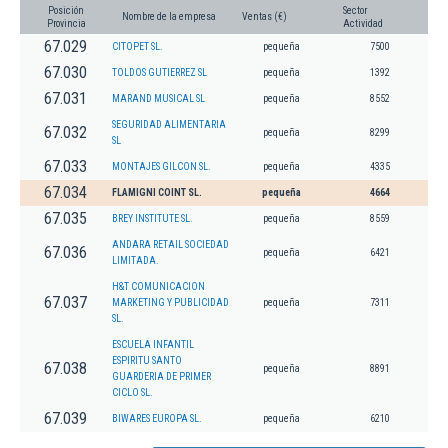
Posición
Sector
Nombre de la empresa
Ventas (€)
Provincia
Actividad
67.029
CITOPET SL.
pequeña
7500
67.030
TOLDOS GUTIERREZ SL
pequeña
1392
67.031
MARAND MUSICAL SL
pequeña
8552
SEGURIDAD ALIMENTARIA
67.032
pequeña
8299
SL
67.033
MONTAJES GILCON SL.
pequeña
4335
67.034
FLAMIGNI COINT SL.
pequeña
4664
67.035
BREY INSTITUTE SL.
pequeña
8559
ANDARA RETAIL SOCIEDAD
67.036
pequeña
6421
LIMITADA.
H&T COMUNICACION
67.037
MARKETING Y PUBLICIDAD
pequeña
7311
SL.
ESCUELA INFANTIL
ESPIRITU SANTO
67.038
pequeña
8891
GUARDERIA DE PRIMER
CICLO SL.
67.039
BIWARES EUROPA SL.
pequeña
6210