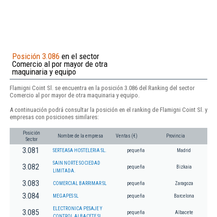
Posición 3.086
en el sector
Comercio al por mayor de otra
maquinaria y equipo
Flamigni Coint Sl. se encuentra en la posición 3.086 del Ranking del sector
Comercio al por mayor de otra maquinaria y equipo.
A continuación podrá consultar la posición en el ranking de Flamigni Coint Sl. y
empresas con posiciones similares:
Posición
Nombre de la empresa
Ventas (€)
Provincia
Sector
3.081
SERTEASA HOSTELERIA SL.
pequeña
Madrid
SAIN NORTE SOCIEDAD
3.082
pequeña
Bizkaia
LIMITADA.
3.083
COMERCIAL BARRIMAR SL
pequeña
Zaragoza
3.084
MEGAPES SL
pequeña
Barcelona
ELECTRONICA PESAJE Y
3.085
pequeña
Albacete
CONTROL ALBACETE SL