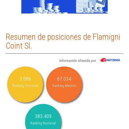
Resumen de posiciones de Flamigni
Coint Sl.
Información ofrecida por
3.086
67.034
Ranking Sectorial
Ranking Madrid
383.409
Ranking Nacional