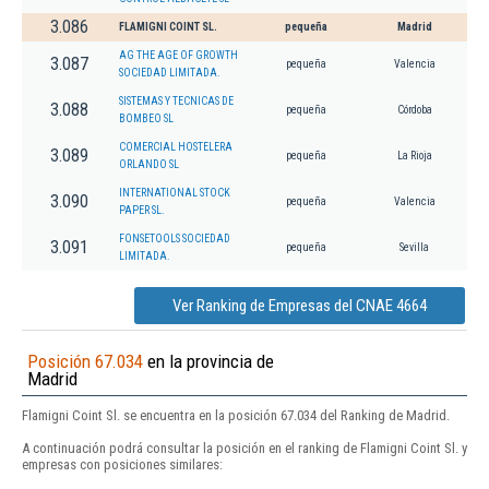
3.086
FLAMIGNI COINT SL.
pequeña
Madrid
AG THE AGE OF GROWTH
3.087
pequeña
Valencia
SOCIEDAD LIMITADA.
SISTEMAS Y TECNICAS DE
3.088
pequeña
Córdoba
BOMBEO SL
COMERCIAL HOSTELERA
3.089
pequeña
La Rioja
ORLANDO SL
INTERNATIONAL STOCK
3.090
pequeña
Valencia
PAPER SL.
FONSETOOLS SOCIEDAD
3.091
pequeña
Sevilla
LIMITADA.
Ver Ranking de Empresas del CNAE 4664
Posición 67.034
en la provincia de
Madrid
Flamigni Coint Sl. se encuentra en la posición 67.034 del Ranking de Madrid.
A continuación podrá consultar la posición en el ranking de Flamigni Coint Sl. y
empresas con posiciones similares: