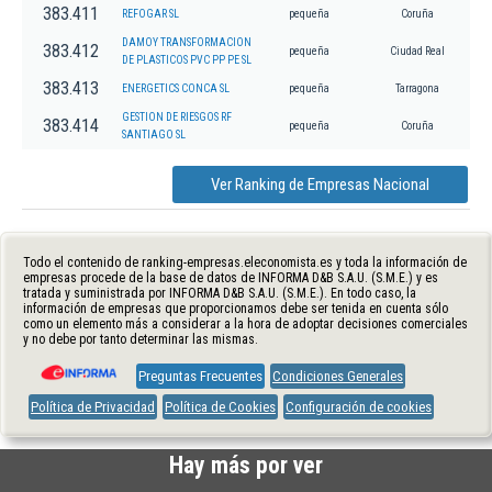
383.411
REFOGAR SL
pequeña
Coruña
DAMOY TRANSFORMACION
383.412
pequeña
Ciudad Real
DE PLASTICOS PVC PP PE SL
383.413
ENERGETICS CONCA SL
pequeña
Tarragona
GESTION DE RIESGOS RF
383.414
pequeña
Coruña
SANTIAGO SL
Ver Ranking de Empresas Nacional
Todo el contenido de ranking-empresas.eleconomista.es y toda la información de
empresas procede de la base de datos de INFORMA D&B S.A.U. (S.M.E.) y es
tratada y suministrada por INFORMA D&B S.A.U. (S.M.E.). En todo caso, la
información de empresas que proporcionamos debe ser tenida en cuenta sólo
como un elemento más a considerar a la hora de adoptar decisiones comerciales
y no debe por tanto determinar las mismas.
Preguntas Frecuentes
Condiciones Generales
Política de Privacidad
Política de Cookies
Configuración de cookies
Hay más por ver