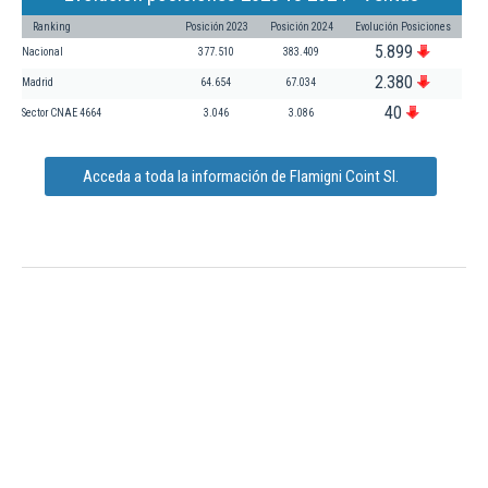
Ranking
Posición 2023
Posición 2024
Evolución Posiciones
5.899
Nacional
377.510
383.409
2.380
Madrid
64.654
67.034
40
Sector CNAE 4664
3.046
3.086
Acceda a toda la información de Flamigni Coint Sl.