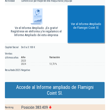
Actividad
Comercio al por mayor de otra maquinaria y equipo
Ver el Informe Ampliado
de Flamigni Coint Sl.
Ve el Informe Ampliado. ¡Es gratis!
Regístrese en eInforma y le regalamos el
Informe Ampliado de esta empresa
Capital Social
De 0 a 3.100 €
Ventas
Año
Variación
últimos años
2023
2024
13,73 %
Resultado 2025
Negativo
Accede al Informe ampliado de Flamigni
Coint Sl.
Posición 383.409
Ranking