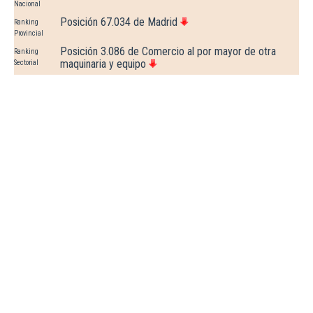
Nacional
Posición 67.034 de Madrid
Ranking
Provincial
Posición 3.086 de Comercio al por mayor de otra
Ranking
maquinaria y equipo
Sectorial