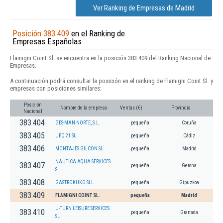
Ver Ranking de Empresas de Madrid
Posición 383.409
en el Ranking de
Empresas Españolas
Flamigni Coint Sl. se encuentra en la posición 383.409 del Ranking Nacional de
Empresas.
A continuación podrá consultar la posición en el ranking de Flamigni Coint Sl. y
empresas con posiciones similares:
Posición
Nombre de la empresa
Ventas (€)
Provincia
Nacional
383.404
GES-MAN NORTE, S.L.
pequeña
Coruña
383.405
UBQ 21 SL.
pequeña
Cádiz
383.406
MONTAJES GILCON SL.
pequeña
Madrid
NAUTICA AQUA SERVICES
383.407
pequeña
Gerona
SL.
383.408
GASTROKUKO SLL
pequeña
Gipuzkoa
383.409
FLAMIGNI COINT SL.
pequeña
Madrid
U-TURN LEISURE SERVICES
383.410
pequeña
Granada
SL