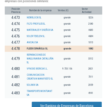
empresas con posiciones similares:
Posición
Sector
Nombre de la empresa
Ventas (€)
Provincia
Actividad
4.473
NEWBLOCK SL
grande
5226
4.474
FILTO PROFILES SL.
grande
2540
4.475
MATERIALES Y DISEÑOS SA
grande
4683
4.476
SOLER TESELEN SL.
grande
4684
4.477
ANCAU SA
grande
1013
4.478
FLEER ESPAÑOLA SL
grande
1082
REPARACIONES DE
4.479
MAQUINARIA CATALUÑA
grande
3312
SL
4.480
VYNCKE IBERICA S.L.
9.733.156
2821
COMUNICACION
4.481
grande
7311
CREATIVA MANIFIESTO SL
4.482
SOLIMIX SA
grande
2059
TRANSPORTS MONTSANT
4.483
grande
4941
SA
Ver Ranking de Empresas de Barcelona