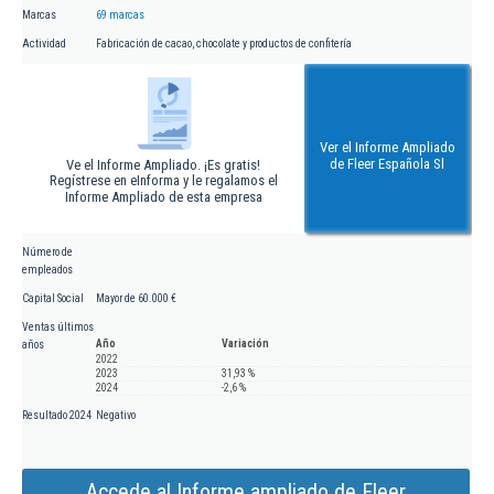
Marcas
69 marcas
Actividad
Fabricación de cacao, chocolate y productos de confitería
Ver el Informe Ampliado
de Fleer Española Sl
Ve el Informe Ampliado. ¡Es gratis!
Regístrese en eInforma y le regalamos el
Informe Ampliado de esta empresa
Número de
empleados
Capital Social
Mayor de 60.000 €
Ventas últimos
Año
Variación
años
2022
2023
31,93 %
2024
-2,6 %
Resultado 2024
Negativo
Accede al Informe ampliado de Fleer