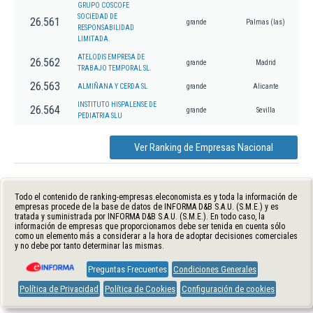
GRUPO COSCOFE
SOCIEDAD DE
26.561
grande
Palmas (las)
RESPONSABILIDAD
LIMITADA.
ATELODIS EMPRESA DE
26.562
grande
Madrid
TRABAJO TEMPORAL SL.
26.563
ALMIÑANA Y CERDA SL
grande
Alicante
INSTITUTO HISPALENSE DE
26.564
grande
Sevilla
PEDIATRIA SLU
Ver Ranking de Empresas Nacional
Todo el contenido de ranking-empresas.eleconomista.es y toda la información de
empresas procede de la base de datos de INFORMA D&B S.A.U. (S.M.E.) y es
tratada y suministrada por INFORMA D&B S.A.U. (S.M.E.). En todo caso, la
información de empresas que proporcionamos debe ser tenida en cuenta sólo
como un elemento más a considerar a la hora de adoptar decisiones comerciales
y no debe por tanto determinar las mismas.
Preguntas Frecuentes
Condiciones Generales
Política de Privacidad
Política de Cookies
Configuración de cookies