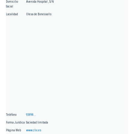
Domicilio
Avenida Hospital , S/N
Social
Localidad
Olesa de Bonesvalls
Teléfono
93898...
Forma Jurídica
Sociedad limitada
Página Web
www.clix.es