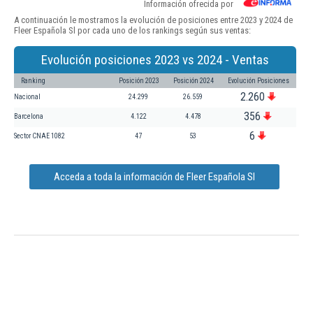
Información ofrecida por
A continuación le mostramos la evolución de posiciones entre 2023 y 2024 de
Fleer Española Sl por cada uno de los rankings según sus ventas:
Evolución posiciones 2023 vs 2024 - Ventas
Ranking
Posición 2023
Posición 2024
Evolución Posiciones
2.260
Nacional
24.299
26.559
356
Barcelona
4.122
4.478
6
Sector CNAE 1082
47
53
Acceda a toda la información de Fleer Española Sl