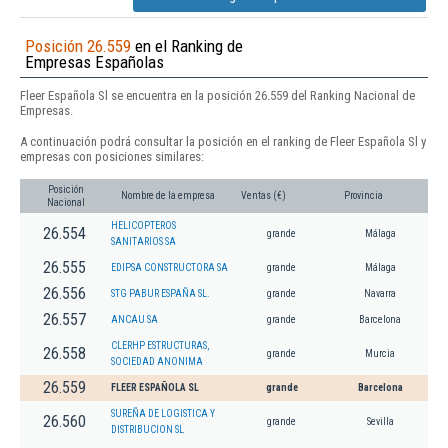
Posición 26.559
en el Ranking de
Empresas Españolas
Fleer Española Sl se encuentra en la posición 26.559 del Ranking Nacional de
Empresas.
A continuación podrá consultar la posición en el ranking de Fleer Española Sl y
empresas con posiciones similares:
Posición
Nombre de la empresa
Ventas (€)
Provincia
Nacional
HELICOPTEROS
26.554
grande
Málaga
SANITARIOS SA
26.555
EDIPSA CONSTRUCTORA SA
grande
Málaga
26.556
STG PABUR ESPAÑA SL.
grande
Navarra
26.557
ANCAU SA
grande
Barcelona
CLERHP ESTRUCTURAS,
26.558
grande
Murcia
SOCIEDAD ANONIMA
26.559
FLEER ESPAÑOLA SL
grande
Barcelona
SUREÑA DE LOGISTICA Y
26.560
grande
Sevilla
DISTRIBUCION SL