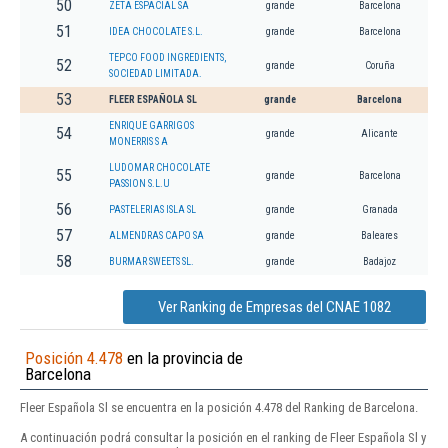
50
ZETA ESPACIAL SA
grande
Barcelona
51
IDEA CHOCOLATE S.L.
grande
Barcelona
TEPCO FOOD INGREDIENTS,
52
grande
Coruña
SOCIEDAD LIMITADA.
53
FLEER ESPAÑOLA SL
grande
Barcelona
ENRIQUE GARRIGOS
54
grande
Alicante
MONERRIS S A
LUDOMAR CHOCOLATE
55
grande
Barcelona
PASSION S.L.U
56
PASTELERIAS ISLA SL
grande
Granada
57
ALMENDRAS CAPO SA
grande
Baleares
58
BURMAR SWEETS SL.
grande
Badajoz
Ver Ranking de Empresas del CNAE 1082
Posición 4.478
en la provincia de
Barcelona
Fleer Española Sl se encuentra en la posición 4.478 del Ranking de Barcelona.
A continuación podrá consultar la posición en el ranking de Fleer Española Sl y