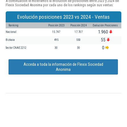
A continuación le mostramos la evolución de posiciones entre 2023 y 2024 de
Flexix Sociedad Anonima por cada uno de los rankings según sus ventas:
Evolución posiciones 2023 vs 2024 - Ventas
Ranking
Posición 2023
Posición 2024
Evolución Posiciones
1.960
Nacional
15.747
17.707
55
Bizkaia
495
550
0
Sector CNAE 2212
30
30
Acceda a toda la información de Flexix Sociedad
Anonima