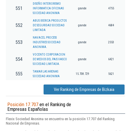
DISEÑO INTERIORISMO
551
INFORMATICA OFICINAS
grande
4755
SOCIEDAD ANONIMA
ABUS IBERICA PRODUCTOS
552
DE SEGURIDAD SOCIEDAD
grande
4684
LIMITADA
NAVACEL PROCESS
553
INDUSTRIES SOCIEDAD
grande
2553
ANONIMA.
VOCENTO CORPORACION
554
DE MEDIOS DEL PAIS VASCO
grande
6421
SOCIEDAD LIMITADA.
TAMAR LAS ARENAS
555
15.708.729
5621
SOCIEDAD ANONIMA
Ver Ranking de Empresas de Bizkaia
Posición 17.707
en el Ranking de
Empresas Españolas
Flexix Sociedad Anonima se encuentra en la posición 17.707 del Ranking
Nacional de Empresas.