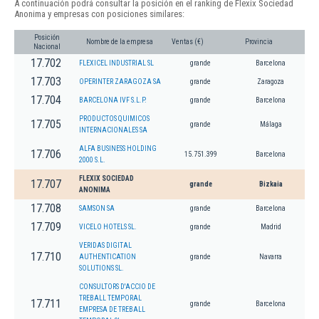
A continuación podrá consultar la posición en el ranking de Flexix Sociedad
Anonima y empresas con posiciones similares:
Posición
Nombre de la empresa
Ventas (€)
Provincia
Nacional
17.702
FLEXICEL INDUSTRIAL SL
grande
Barcelona
17.703
OPERINTER ZARAGOZA SA
grande
Zaragoza
17.704
BARCELONA IVF S.L.P.
grande
Barcelona
PRODUCTOS QUIMICOS
17.705
grande
Málaga
INTERNACIONALES SA
ALFA BUSINESS HOLDING
17.706
15.751.399
Barcelona
2000 S.L.
FLEXIX SOCIEDAD
17.707
grande
Bizkaia
ANONIMA
17.708
SAMSON SA
grande
Barcelona
17.709
VICELO HOTELS SL.
grande
Madrid
VERIDAS DIGITAL
17.710
AUTHENTICATION
grande
Navarra
SOLUTIONS SL.
CONSULTORS D'ACCIO DE
TREBALL TEMPORAL
17.711
grande
Barcelona
EMPRESA DE TREBALL