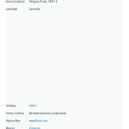
Domicilio Social
Poligono Pinoa , PAR 1 D
Localidad
Zamudio
Teléfono
94497...
Forma Jurídica
Sociedad anónima unipersonal
Página Web
www.flexix.com
Marcas
4 marcas