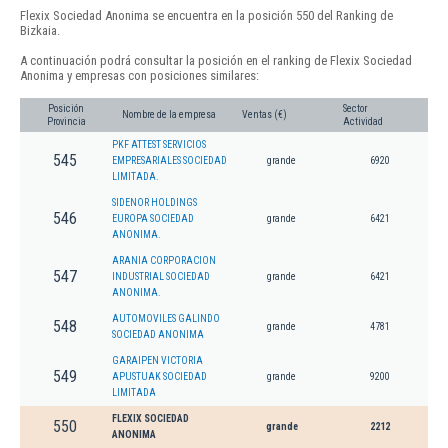
Flexix Sociedad Anonima se encuentra en la posición 550 del Ranking de
Bizkaia.
A continuación podrá consultar la posición en el ranking de Flexix Sociedad
Anonima y empresas con posiciones similares:
Posición
Sector
Nombre de la empresa
Ventas (€)
Provincia
Actividad
PKF ATTEST SERVICIOS
545
EMPRESARIALES SOCIEDAD
grande
6920
LIMITADA.
SIDENOR HOLDINGS
546
EUROPA SOCIEDAD
grande
6421
ANONIMA.
ARANIA CORPORACION
547
INDUSTRIAL SOCIEDAD
grande
6421
ANONIMA.
AUTOMOVILES GALINDO
548
grande
4781
SOCIEDAD ANONIMA
GARAIPEN VICTORIA
549
APUSTUAK SOCIEDAD
grande
9200
LIMITADA
FLEXIX SOCIEDAD
550
grande
2212
ANONIMA