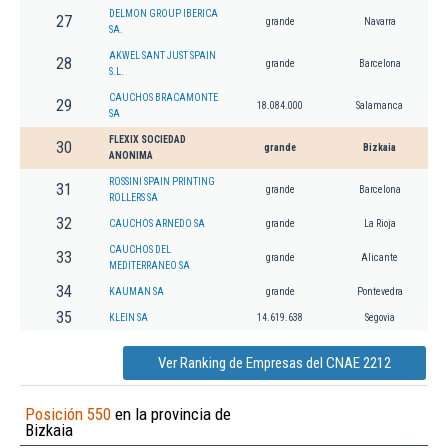
DELMON GROUP IBERICA
27
grande
Navarra
SA.
AKWEL SANT JUST SPAIN
28
grande
Barcelona
S.L.
CAUCHOS BRACAMONTE
29
18.084.000
Salamanca
SA
FLEXIX SOCIEDAD
30
grande
Bizkaia
ANONIMA
ROSSINI SPAIN PRINTING
31
grande
Barcelona
ROLLERS SA
32
CAUCHOS ARNEDO SA
grande
La Rioja
CAUCHOS DEL
33
grande
Alicante
MEDITERRANEO SA
34
KAUMAN SA
grande
Pontevedra
35
KLEIN SA
14.619.638
Segovia
Ver Ranking de Empresas del CNAE 2212
Posición 550
en la provincia de
Bizkaia