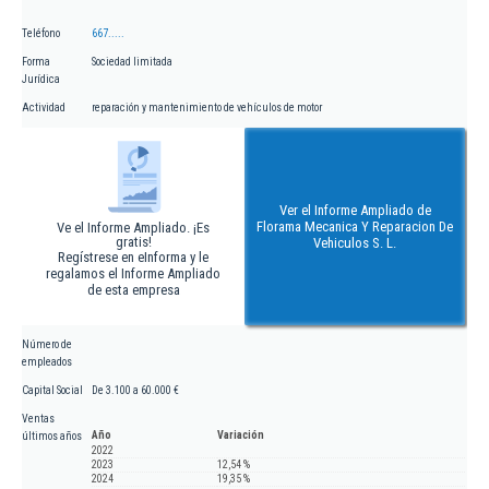
Teléfono
667.....
Forma
Sociedad limitada
Jurídica
Actividad
reparación y mantenimiento de vehículos de motor
Ver el Informe Ampliado de
Florama Mecanica Y Reparacion De
Ve el Informe Ampliado. ¡Es
gratis!
Vehiculos S. L.
Regístrese en eInforma y le
regalamos el Informe Ampliado
de esta empresa
Número de
empleados
Capital Social
De 3.100 a 60.000 €
Ventas
Año
Variación
últimos años
2022
2023
12,54 %
2024
19,35 %