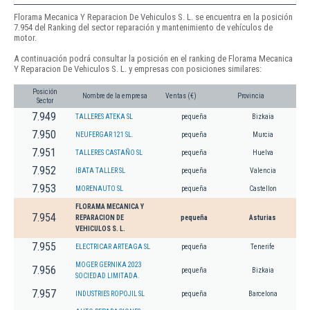
Florama Mecanica Y Reparacion De Vehiculos S. L. se encuentra en la posición
7.954 del Ranking del sector reparación y mantenimiento de vehículos de
motor.
A continuación podrá consultar la posición en el ranking de Florama Mecanica
Y Reparacion De Vehiculos S. L. y empresas con posiciones similares:
Posición
Nombre de la empresa
Ventas (€)
Provincia
Sector
7.949
TALLERES ATEKA SL
pequeña
Bizkaia
7.950
NEUFERGAR 121 SL.
pequeña
Murcia
7.951
TALLERES CASTAÑO SL
pequeña
Huelva
7.952
IBATA TALLER SL
pequeña
Valencia
7.953
MORENAUTO SL
pequeña
Castellon
FLORAMA MECANICA Y
7.954
REPARACION DE
pequeña
Asturias
VEHICULOS S. L.
7.955
ELECTRICAR ARTEAGA SL
pequeña
Tenerife
MOGER GERNIKA 2023
7.956
pequeña
Bizkaia
SOCIEDAD LIMITADA.
7.957
INDUSTRIES ROPOJIL SL
pequeña
Barcelona