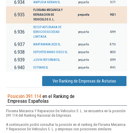
6.934
AMPUDIA NERIAN SL
pequeña
1071
FLORAMA MECANICA Y
6.935
REPARACION DE
pequeña
9531
VEHICULOS S. L.
SECOP ASTURIANA DE
6.936
SERVICIOS SOCIEDAD
pequeña
4399
LIMITADA.
6.937
MARTAMARA 2020 SL.
pequeña
8710
6.938
DEPORTES MARIO DIEGO SL
pequeña
6820
6.939
JLEVIN REFORMAS SL.
pequeña
4399
6.940
EOTRANS SL
pequeña
4941
Ver Ranking de Empresas de Asturias
Posición 391.114
en el Ranking de
Empresas Españolas
Florama Mecanica Y Reparacion De Vehiculos S. L. se encuentra en la posición
391.114 del Ranking Nacional de Empresas.
A continuación podrá consultar la posición en el ranking de Florama Mecanica
Y Reparacion De Vehiculos S. L. y empresas con posiciones similares: