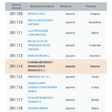
Posición
Nombre de la empresa
Ventas (€)
Provincia
Nacional
391.109
MONTA PLUS SL
pequeña
Zaragoza
BENITA CAN SOCIEDAD
391.110
pequeña
Arava,Álava
LIMITADA.
LUZOOM BUSINESS
391.111
pequeña
Madrid
CORPORATION SL.
MIGUEL DE FELIPE
391.112
CAÑADAS SOCIEDAD
pequeña
Ciudad Real
LIMITADA.
391.113
BARRI EXTERIORS S.L.
pequeña
Barcelona
FLORAMA MECANICA Y
391.114
REPARACION DE
pequeña
Asturias
VEHICULOS S. L.
391.115
AMDREGAL 2017, S.L.
pequeña
Coruña
PROMOCIONES Y
391.116
CONSTRUCCIONES RETANA
pequeña
La Rioja
ARIAS SL
ROCKI RESTAURACION Y
391.117
pequeña
Málaga
CATERING SL.
391.118
BUSINESS VARRIS SL.
pequeña
Madrid