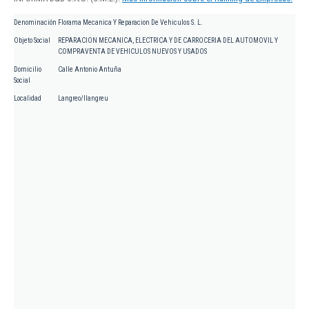
Denominación
Florama Mecanica Y Reparacion De Vehiculos S. L.
Objeto Social
REPARACION MECANICA, ELECTRICA Y DE CARROCERIA DEL AUTOMOVIL Y
COMPRAVENTA DE VEHICULOS NUEVOS Y USADOS
Domicilio
Calle Antonio Antuña
Social
Localidad
Langreo/llangreu