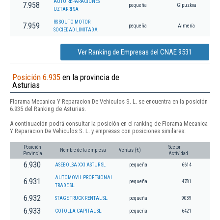
AUTO REPARACIONES
7.958
pequeña
Gipuzkoa
UZTARRI SA
RS SOUTO MOTOR
7.959
pequeña
Almería
SOCIEDAD LIMITADA
Ver Ranking de Empresas del CNAE 9531
Posición 6.935
en la provincia de
Asturias
Florama Mecanica Y Reparacion De Vehiculos S. L. se encuentra en la posición
6.935 del Ranking de Asturias.
A continuación podrá consultar la posición en el ranking de Florama Mecanica
Y Reparacion De Vehiculos S. L. y empresas con posiciones similares:
Posición
Sector
Nombre de la empresa
Ventas (€)
Provincia
Actividad
6.930
ASEBOLSA XXI ASTUR SL
pequeña
6614
AUTOMOVIL PROFESIONAL
6.931
pequeña
4781
TRADE SL.
6.932
STAGE TRUCK RENTAL SL.
pequeña
9039
6.933
COTOLLA CAPITAL SL.
pequeña
6421