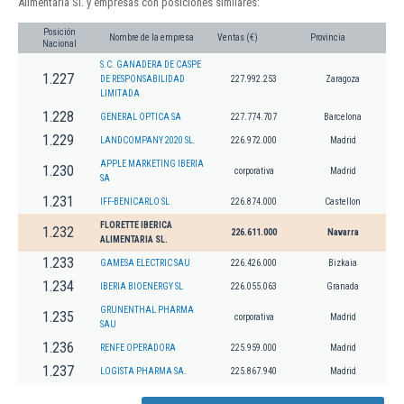
Alimentaria Sl. y empresas con posiciones similares:
Posición
Nombre de la empresa
Ventas (€)
Provincia
Nacional
S.C. GANADERA DE CASPE
1.227
DE RESPONSABILIDAD
227.992.253
Zaragoza
LIMITADA
1.228
GENERAL OPTICA SA
227.774.707
Barcelona
1.229
LANDCOMPANY 2020 SL.
226.972.000
Madrid
APPLE MARKETING IBERIA
1.230
corporativa
Madrid
SA
1.231
IFF-BENICARLO SL
226.874.000
Castellon
FLORETTE IBERICA
1.232
226.611.000
Navarra
ALIMENTARIA SL.
1.233
GAMESA ELECTRIC SAU
226.426.000
Bizkaia
1.234
IBERIA BIOENERGY SL
226.055.063
Granada
GRUNENTHAL PHARMA
1.235
corporativa
Madrid
SAU
1.236
RENFE OPERADORA
225.959.000
Madrid
1.237
LOGISTA PHARMA SA.
225.867.940
Madrid