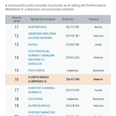
A continuación podrá consultar la posición en el ranking de Florette Iberica
Alimentaria Sl. y empresas con posiciones similares:
Posición
Nombre de la empresa
Ventas (€)
Provincia
Sector
11
AGRONATIVA SL
262.715.782
Murcia
GREENYARD FRESH SPAIN
12
261.952.587
Valencia
SOCIEDAD ANONIMA.
13
NUFRI SL
255.829.590
Lérida
COOP PROVINCIAL
AGRARIA Y GANADERA
14
254.813.626
Almería
SAN ISIDRO S.C.
ANDALUZA
15
FRUITS CMR SA
corporativa
Barcelona
FLORETTE IBERICA
16
226.611.000
Navarra
ALIMENTARIA SL.
SUREXPORT COMPAÑIA
17
223.975.694
Huelva
AGRARIA SL
18
CULTIVAR SA
corporativa
Barcelona
19
ALIFRESCA-SPAIN SL.
205.278.404
Valencia
HORTIFRUT MARKETING