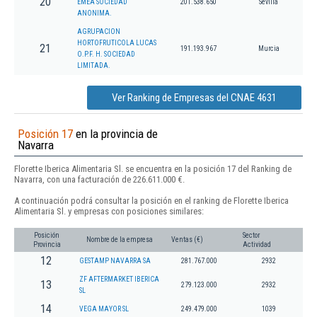
20
EMEA SOCIEDAD
201.538.650
Sevilla
ANONIMA.
AGRUPACION
HORTOFRUTICOLA LUCAS
21
191.193.967
Murcia
O.P.F. H. SOCIEDAD
LIMITADA.
Ver Ranking de Empresas del CNAE 4631
Posición 17
en la provincia de
Navarra
Florette Iberica Alimentaria Sl. se encuentra en la posición 17 del Ranking de
Navarra, con una facturación de 226.611.000 €.
A continuación podrá consultar la posición en el ranking de Florette Iberica
Alimentaria Sl. y empresas con posiciones similares:
Posición
Sector
Nombre de la empresa
Ventas (€)
Provincia
Actividad
12
GESTAMP NAVARRA SA
281.767.000
2932
ZF AFTERMARKET IBERICA
13
279.123.000
2932
SL
14
VEGA MAYOR SL
249.479.000
1039