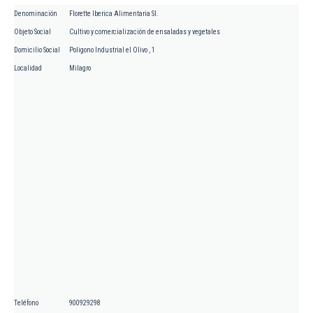
Denominación
Florette Iberica Alimentaria Sl.
Objeto Social
Cultivo y comercialización de ensaladas y vegetales
Domicilio Social
Poligono Industrial el Olivo , 1
Localidad
Milagro
Teléfono
900929298