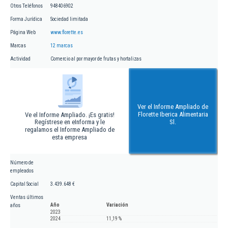
Otros Teléfonos
948406902
Forma Jurídica
Sociedad limitada
Página Web
www.florette.es
Marcas
12 marcas
Actividad
Comercio al por mayor de frutas y hortalizas
Ver el Informe Ampliado de
Florette Iberica Alimentaria
Ve el Informe Ampliado. ¡Es gratis!
Regístrese en eInforma y le
Sl.
regalamos el Informe Ampliado de
esta empresa
Número de
empleados
Capital Social
3.439.648 €
Ventas últimos
Año
Variación
años
2023
2024
11,19 %