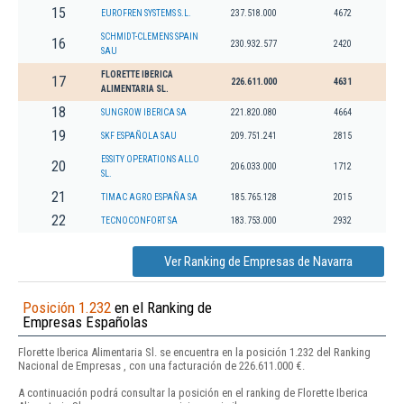
15
EUROFREN SYSTEMS S.L.
237.518.000
4672
SCHMIDT-CLEMENS SPAIN
16
230.932.577
2420
SAU
FLORETTE IBERICA
17
226.611.000
4631
ALIMENTARIA SL.
18
SUNGROW IBERICA SA
221.820.080
4664
19
SKF ESPAÑOLA SAU
209.751.241
2815
ESSITY OPERATIONS ALLO
20
206.033.000
1712
SL.
21
TIMAC AGRO ESPAÑA SA
185.765.128
2015
22
TECNOCONFORT SA
183.753.000
2932
Ver Ranking de Empresas de Navarra
Posición 1.232
en el Ranking de
Empresas Españolas
Florette Iberica Alimentaria Sl. se encuentra en la posición 1.232 del Ranking
Nacional de Empresas , con una facturación de 226.611.000 €.
A continuación podrá consultar la posición en el ranking de Florette Iberica