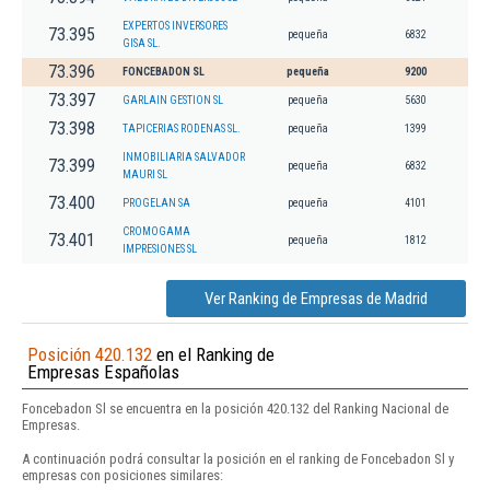
EXPERTOS INVERSORES
73.395
pequeña
6832
GISA SL.
73.396
FONCEBADON SL
pequeña
9200
73.397
GARLAIN GESTION SL
pequeña
5630
73.398
TAPICERIAS RODENAS SL.
pequeña
1399
INMOBILIARIA SALVADOR
73.399
pequeña
6832
MAURI SL
73.400
PROGELAN SA
pequeña
4101
CROMOGAMA
73.401
pequeña
1812
IMPRESIONES SL
Ver Ranking de Empresas de Madrid
Posición 420.132
en el Ranking de
Empresas Españolas
Foncebadon Sl se encuentra en la posición 420.132 del Ranking Nacional de
Empresas.
A continuación podrá consultar la posición en el ranking de Foncebadon Sl y
empresas con posiciones similares: