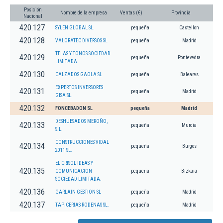
Posición
Nombre de la empresa
Ventas (€)
Provincia
Nacional
420.127
SYLEN GLOBAL SL.
pequeña
Castellon
420.128
VALORATEC DIVERSOS SL
pequeña
Madrid
TELAS Y TONOS SOCIEDAD
420.129
pequeña
Pontevedra
LIMITADA.
420.130
CALZADOS GAOLA SL
pequeña
Baleares
EXPERTOS INVERSORES
420.131
pequeña
Madrid
GISA SL.
420.132
FONCEBADON SL
pequeña
Madrid
DESHUESADOS MEROÑO,
420.133
pequeña
Murcia
S.L.
CONSTRUCCIONES VIDAL
420.134
pequeña
Burgos
2011 SL.
EL CRISOL IDEAS Y
420.135
COMUNICACION
pequeña
Bizkaia
SOCIEDAD LIMITADA.
420.136
GARLAIN GESTION SL
pequeña
Madrid
420.137
TAPICERIAS RODENAS SL.
pequeña
Madrid