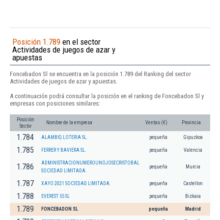
Posición 1.789
en el sector
Actividades de juegos de azar y
apuestas
Foncebadon Sl se encuentra en la posición 1.789 del Ranking del sector
Actividades de juegos de azar y apuestas.
A continuación podrá consultar la posición en el ranking de Foncebadon Sl y
empresas con posiciones similares:
Posición
Nombre de la empresa
Ventas (€)
Provincia
Sector
1.784
ALAMBIQ LOTERIA SL.
pequeña
Gipuzkoa
1.785
FERRER Y BAVIERA SL.
pequeña
Valencia
ADMINISTRACIONUMEROUNOJOSECRISTOBAL
1.786
pequeña
Murcia
SOCIEDAD LIMITADA.
1.787
XAYO 2021 SOCIEDAD LIMITADA.
pequeña
Castellon
1.788
EVEREST 55 SL
pequeña
Bizkaia
1.789
FONCEBADON SL
pequeña
Madrid