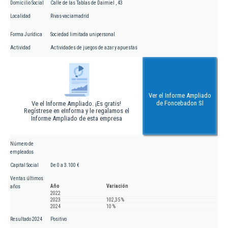
Domicilio Social
Calle de las Tablas de Daimiel , 43
Localidad
Rivas-vaciamadrid
Forma Jurídica
Sociedad limitada unipersonal
Actividad
Actividades de juegos de azar y apuestas
Ver el Informe Ampliado
de Foncebadon Sl
Ve el Informe Ampliado. ¡Es gratis!
Regístrese en eInforma y le regalamos el
Informe Ampliado de esta empresa
Número de
empleados
Capital Social
De 0 a 3.100 €
Ventas últimos
Año
Variación
años
2022
2023
102,35 %
2024
10 %
Resultado 2024
Positivo