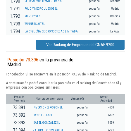
1.790
RECREATIVOS TEMALOFRAN SL.
pequeña
Tenerife
1.791
ROJO Y NEGRO JUEGOS SL.
pequeña
Madrid
1.792
ME ZU Y VE SL
pequeña
Cáceres
1.793
WINNER SLOT SL.
pequeña
Madrid
1.794
LA CIGUEÑA DE ORO SOCIEDAD LIMITADA.
pequeña
La Rioja
Ver Ranking de Empresas del CNAE 9200
Posición 73.396
en la provincia de
Madrid
Foncebadon Sl se encuentra en la posición 73.396 del Ranking de Madrid.
A continuación podrá consultar la posición en el ranking de Foncebadon Sl y
empresas con posiciones similares:
Posición
Sector
Nombre de la empresa
Ventas (€)
Provincia
Actividad
73.391
INVERSIONES ROGON SL
pequeña
4730
73.392
FRESH FOCUS SL
pequeña
6832
73.393
ISABEL GONZALEZ SL
pequeña
9039
73.394
VALORATEC DIVERSOS SL
pequeña
6621