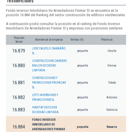
residenciales
Fondo Inversor Inmobiliario De Arrendadores Finimar Sl se encuentra en la
posición 16.884 del Ranking del sector construcción de edificios residenciales.
A continuación podrá consultar la posición en el ranking de Fondo Inversor
Inmobiliario De Arrendadores Finimar Sl y empresas con posiciones similares:
Posición
Nombre de la empresa
Ventas (€)
Provincia
Sector
JOSE CALVELO CAAMAÑO
16.879
pequeña
Coruña
SL
CONSTRUCCIONS CARNERO
16.880
BAILON SOCIEDAD
pequeña
Orense
LIMITADA.
CONSTRUCCIONES Y
16.881
PROMOCIONES PROFACAR
pequeña
Toledo
SL
LEYTI INVERSIONES Y
16.882
pequeña
Asturias
PROMOCIONES SL
HABITAT EDICOVER
16.883
pequeña
Valencia
SOCIEDAD LIMITADA.
FONDO INVERSOR
INMOBILIARIO DE
16.884
pequeña
Navarra
ARRENDADORES FINIMAR