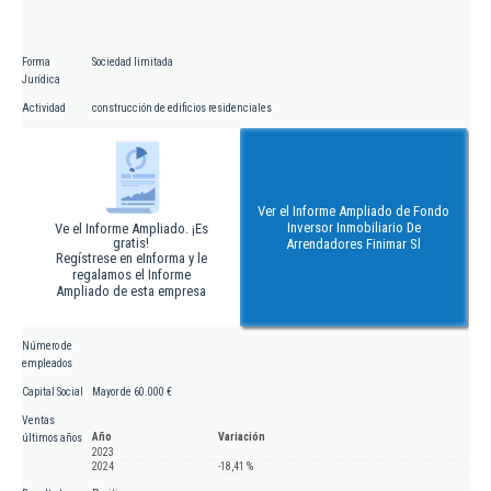
Forma
Sociedad limitada
Jurídica
Actividad
construcción de edificios residenciales
Ver el Informe Ampliado de Fondo
Inversor Inmobiliario De
Ve el Informe Ampliado. ¡Es
gratis!
Arrendadores Finimar Sl
Regístrese en eInforma y le
regalamos el Informe
Ampliado de esta empresa
Número de
empleados
Capital Social
Mayor de 60.000 €
Ventas
Año
Variación
últimos años
2023
2024
-18,41 %