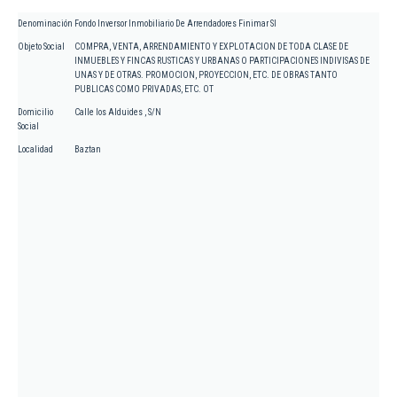
Denominación
Fondo Inversor Inmobiliario De Arrendadores Finimar Sl
Objeto Social
COMPRA, VENTA, ARRENDAMIENTO Y EXPLOTACION DE TODA CLASE DE
INMUEBLES Y FINCAS RUSTICAS Y URBANAS O PARTICIPACIONES INDIVISAS DE
UNAS Y DE OTRAS. PROMOCION, PROYECCION, ETC. DE OBRAS TANTO
PUBLICAS COMO PRIVADAS, ETC. OT
Domicilio
Calle los Alduides , S/N
Social
Localidad
Baztan