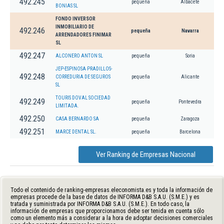
492.245
pequeña
Albacete
BONIAS SL
FONDO INVERSOR
INMOBILIARIO DE
492.246
pequeña
Navarra
ARRENDADORES FINIMAR
SL
492.247
ALCONERO ANTON SL
pequeña
Soria
JEP-ESPINOSA PRADILLOS-
492.248
CORREDURIA DE SEGUROS
pequeña
Alicante
SL
TOURIS DOVAL SOCIEDAD
492.249
pequeña
Pontevedra
LIMITADA.
492.250
CASA BERNARDO SA
pequeña
Zaragoza
492.251
MARCE DENTAL SL.
pequeña
Barcelona
Ver Ranking de Empresas Nacional
Todo el contenido de ranking-empresas.eleconomista.es y toda la información de
empresas procede de la base de datos de INFORMA D&B S.A.U. (S.M.E.) y es
tratada y suministrada por INFORMA D&B S.A.U. (S.M.E.). En todo caso, la
información de empresas que proporcionamos debe ser tenida en cuenta sólo
como un elemento más a considerar a la hora de adoptar decisiones comerciales