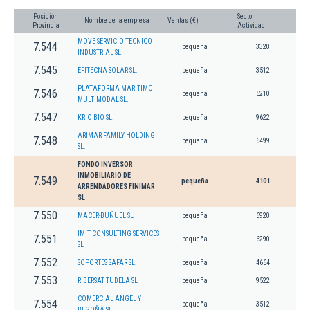
Posición
Sector
Nombre de la empresa
Ventas (€)
Provincia
Actividad
MOVE SERVICIO TECNICO
7.544
pequeña
3320
INDUSTRIAL SL.
7.545
EFITECNA SOLAR SL.
pequeña
3512
PLATAFORMA MARITIMO
7.546
pequeña
5210
MULTIMODAL SL.
7.547
KRIO BIO SL.
pequeña
9622
ARIMAR FAMILY HOLDING
7.548
pequeña
6499
SL.
FONDO INVERSOR
INMOBILIARIO DE
7.549
pequeña
4101
ARRENDADORES FINIMAR
SL
7.550
MACER-BUÑUEL SL
pequeña
6920
IMIT CONSULTING SERVICES
7.551
pequeña
6290
SL
7.552
SOPORTES SAFAR SL.
pequeña
4664
7.553
RIBERSAT TUDELA SL
pequeña
9522
COMERCIAL ANGEL Y
7.554
pequeña
3512
BEGOÑA SL