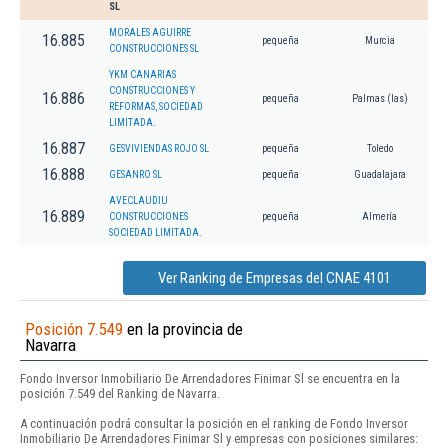
SL
MORALES AGUIRRE
16.885
pequeña
Murcia
CONSTRUCCIONES SL
YKM CANARIAS
CONSTRUCCIONES Y
16.886
pequeña
Palmas (las)
REFORMAS, SOCIEDAD
LIMITADA.
16.887
GESVIVIENDAS ROJO SL
pequeña
Toledo
16.888
GESANRO SL
pequeña
Guadalajara
AVECLAUDIU
16.889
CONSTRUCCIONES
pequeña
Almería
SOCIEDAD LIMITADA.
Ver Ranking de Empresas del CNAE 4101
Posición 7.549
en la provincia de
Navarra
Fondo Inversor Inmobiliario De Arrendadores Finimar Sl se encuentra en la
posición 7.549 del Ranking de Navarra.
A continuación podrá consultar la posición en el ranking de Fondo Inversor
Inmobiliario De Arrendadores Finimar Sl y empresas con posiciones similares: