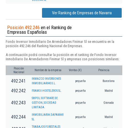
Ver Ranking de Empresas de Navarra
Posición 492.246
en el Ranking de
Empresas Españolas
Fondo Inversor Inmobiliario De Arrendadores Finimar Sl se encuentra en la
posición 492.246 del Ranking Nacional de Empresas.
A continuación podrá consultar la posición en el ranking de Fondo Inversor
Inmobiliario De Arrendadores Finimar Sl y empresas con posiciones similares:
Posición
Nombre de la empresa
Ventas (€)
Provincia
Nacional
INMAZCO INVERSIONES
492.241
pequeña
Barcelona
INMOBILIARIAS S.L.
492.242
FRAMOI HOSTELEROS SL.
pequeña
Madrid
SWPOL SOFTWARE DE
492.243
GESTION, SOCIEDAD
pequeña
Granada
LIMITADA.
INMOBILIARIA DAPAMAR
492.244
pequeña
Madrid
SL.
TRABAJOS FORESTALES