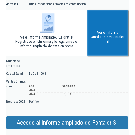
Actividad
Otras instalaciones en obras de construcción
Ver el Informe
Ampliado de Fontalor
Ve el Informe Ampliado. ¡Es gratis!
Regístrese en eInforma y le regalamos el
Sl
Informe Ampliado de esta empresa
Número de
empleados
Capital Social
De 0 a 3.100 €
Ventas últimos
Año
Variación
años
2023
2024
16,16 %
Resultado 2025
Positivo
Accede al Informe ampliado de Fontalor Sl