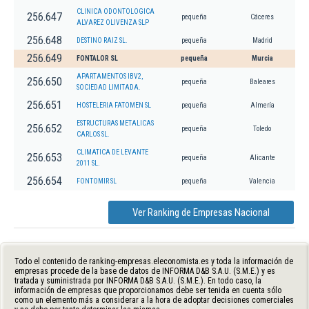
CLINICA ODONTOLOGICA
256.647
pequeña
Cáceres
ALVAREZ OLIVENZA SLP
256.648
DESTINO RAIZ SL.
pequeña
Madrid
256.649
FONTALOR SL
pequeña
Murcia
APARTAMENTOS IBV2,
256.650
pequeña
Baleares
SOCIEDAD LIMITADA.
256.651
HOSTELERIA FATOMEN SL
pequeña
Almería
ESTRUCTURAS METALICAS
256.652
pequeña
Toledo
CARLOS SL.
CLIMATICA DE LEVANTE
256.653
pequeña
Alicante
2011 SL.
256.654
FONTOMIR SL
pequeña
Valencia
Ver Ranking de Empresas Nacional
Todo el contenido de ranking-empresas.eleconomista.es y toda la información de
empresas procede de la base de datos de INFORMA D&B S.A.U. (S.M.E.) y es
tratada y suministrada por INFORMA D&B S.A.U. (S.M.E.). En todo caso, la
información de empresas que proporcionamos debe ser tenida en cuenta sólo
como un elemento más a considerar a la hora de adoptar decisiones comerciales