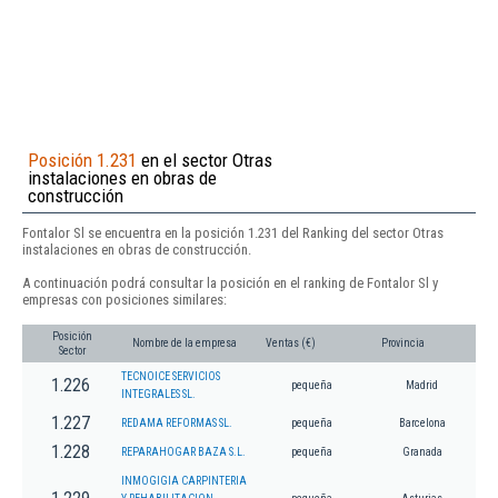
Posición 1.231
en el sector Otras
instalaciones en obras de
construcción
Fontalor Sl se encuentra en la posición 1.231 del Ranking del sector Otras
instalaciones en obras de construcción.
A continuación podrá consultar la posición en el ranking de Fontalor Sl y
empresas con posiciones similares:
Posición
Nombre de la empresa
Ventas (€)
Provincia
Sector
TECNOICE SERVICIOS
1.226
pequeña
Madrid
INTEGRALES SL.
1.227
REDAMA REFORMAS SL.
pequeña
Barcelona
1.228
REPARAHOGAR BAZA S.L.
pequeña
Granada
INMOGIGIA CARPINTERIA