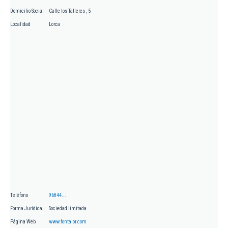
Domicilio Social
Calle los Talleres , 5
Localidad
Lorca
Teléfono
96844...
Forma Jurídica
Sociedad limitada
Página Web
www.fontalor.com