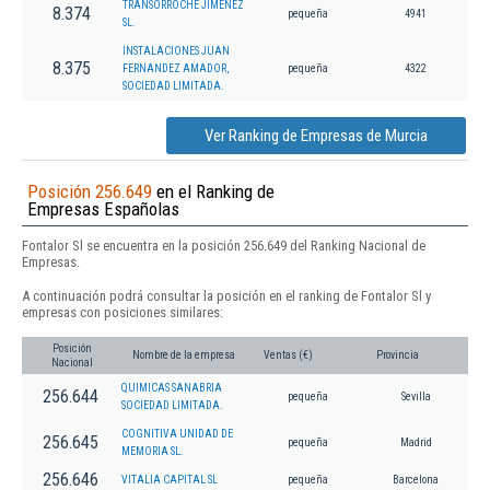
TRANSORROCHE JIMENEZ
8.374
pequeña
4941
SL.
INSTALACIONES JUAN
8.375
FERNANDEZ AMADOR,
pequeña
4322
SOCIEDAD LIMITADA.
Ver Ranking de Empresas de Murcia
Posición 256.649
en el Ranking de
Empresas Españolas
Fontalor Sl se encuentra en la posición 256.649 del Ranking Nacional de
Empresas.
A continuación podrá consultar la posición en el ranking de Fontalor Sl y
empresas con posiciones similares:
Posición
Nombre de la empresa
Ventas (€)
Provincia
Nacional
QUIMICAS SANABRIA
256.644
pequeña
Sevilla
SOCIEDAD LIMITADA.
COGNITIVA UNIDAD DE
256.645
pequeña
Madrid
MEMORIA SL.
256.646
VITALIA CAPITAL SL
pequeña
Barcelona