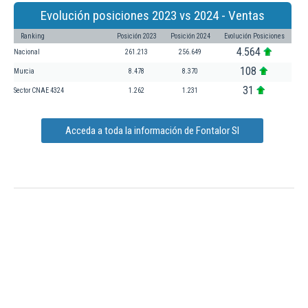
Evolución posiciones 2023 vs 2024 - Ventas
Ranking
Posición 2023
Posición 2024
Evolución Posiciones
4.564
Nacional
261.213
256.649
108
Murcia
8.478
8.370
31
Sector CNAE 4324
1.262
1.231
Acceda a toda la información de Fontalor Sl