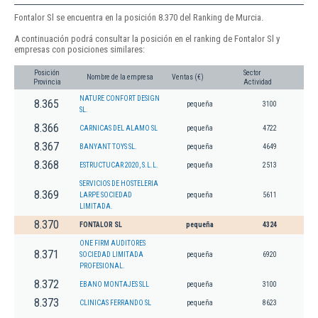
Fontalor Sl se encuentra en la posición 8.370 del Ranking de Murcia.
A continuación podrá consultar la posición en el ranking de Fontalor Sl y
empresas con posiciones similares:
Posición
Sector
Nombre de la empresa
Ventas (€)
Provincia
Actividad
NATURE CONFORT DESIGN
8.365
pequeña
3100
SL.
8.366
CARNICAS DEL ALAMO SL
pequeña
4722
8.367
BANYANT TOYS SL.
pequeña
4649
8.368
ESTRUCTUCAR 2020, S.L.L.
pequeña
2513
SERVICIOS DE HOSTELERIA
8.369
LARPE SOCIEDAD
pequeña
5611
LIMITADA.
8.370
FONTALOR SL
pequeña
4324
ONE FIRM AUDITORES
8.371
SOCIEDAD LIMITADA
pequeña
6920
PROFESIONAL.
8.372
EBANO MONTAJES SLL
pequeña
3100
8.373
CLINICAS FERRANDO SL
pequeña
8623