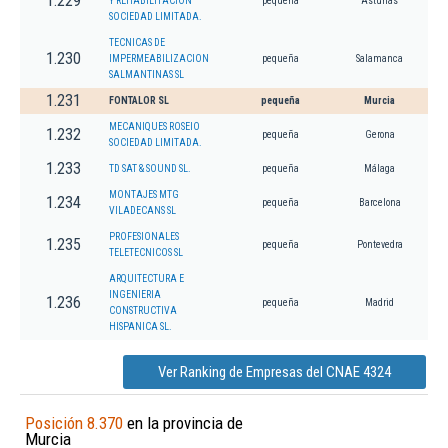
1.229
Y REHABILITACION
pequeña
Asturias
SOCIEDAD LIMITADA.
TECNICAS DE
1.230
IMPERMEABILIZACION
pequeña
Salamanca
SALMANTINAS SL
1.231
FONTALOR SL
pequeña
Murcia
MECANIQUES ROSEIO
1.232
pequeña
Gerona
SOCIEDAD LIMITADA.
1.233
TD SAT & SOUND SL.
pequeña
Málaga
MONTAJES MTG
1.234
pequeña
Barcelona
VILADECANS SL
PROFESIONALES
1.235
pequeña
Pontevedra
TELETECNICOS SL
ARQUITECTURA E
INGENIERIA
1.236
pequeña
Madrid
CONSTRUCTIVA
HISPANICA SL.
Ver Ranking de Empresas del CNAE 4324
Posición 8.370
en la provincia de
Murcia