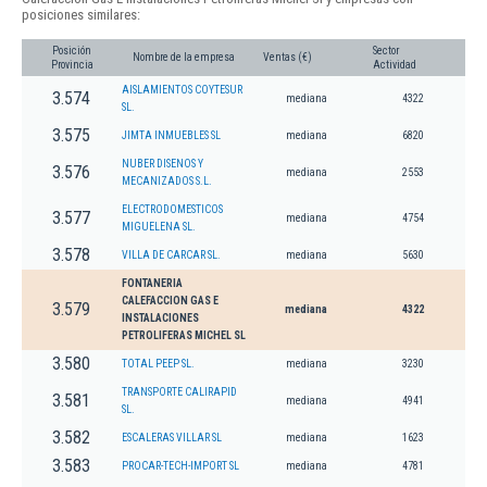
posiciones similares:
Posición
Sector
Nombre de la empresa
Ventas (€)
Provincia
Actividad
AISLAMIENTOS COYTESUR
3.574
mediana
4322
SL.
3.575
JIMTA INMUEBLES SL
mediana
6820
NUBER DISENOS Y
3.576
mediana
2553
MECANIZADOS S.L.
ELECTRODOMESTICOS
3.577
mediana
4754
MIGUELENA SL.
3.578
VILLA DE CARCAR SL.
mediana
5630
FONTANERIA
CALEFACCION GAS E
3.579
mediana
4322
INSTALACIONES
PETROLIFERAS MICHEL SL
3.580
TOTAL PEEP SL.
mediana
3230
TRANSPORTE CALIRAPID
3.581
mediana
4941
SL.
3.582
ESCALERAS VILLAR SL
mediana
1623
3.583
PROCAR-TECH-IMPORT SL
mediana
4781