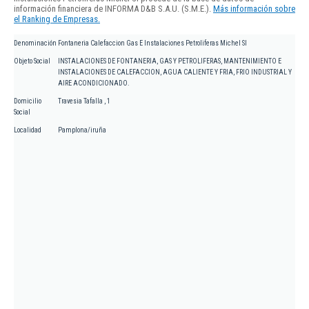
información financiera de INFORMA D&B S.A.U. (S.M.E.).
Más información sobre
el Ranking de Empresas.
Denominación
Fontaneria Calefaccion Gas E Instalaciones Petroliferas Michel Sl
Objeto Social
INSTALACIONES DE FONTANERIA, GAS Y PETROLIFERAS, MANTENIMIENTO E
INSTALACIONES DE CALEFACCION, AGUA CALIENTE Y FRIA, FRIO INDUSTRIAL Y
AIRE ACONDICIONADO.
Domicilio
Travesia Tafalla , 1
Social
Localidad
Pamplona/iruña