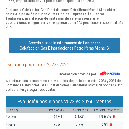
3.579 , empeorando en 291 posiciones respecto al año 2023.
Fontaneria Calefaccion Gas E Instalaciones Petroliferas Michel Sl ha obtenido
en 2024 la posición 2.502 en el
Ranking de Empresas del Sector
Fontanería, instalación de sistemas de calefacción y aire
acondicionado
según ventas , empeorando en 253 posiciones respecto al año
2023.
Acceda a toda la información de Fontaneria
Calefaccion Gas E Instalaciones Petroliferas Michel Sl
Evolución posiciones 2023 - 2024
Información ofrecida por
A continuación le mostramos la evolución de posiciones entre 2023 y 2024 de
Fontaneria Calefaccion Gas E Instalaciones Petroliferas Michel Sl por cada uno
de los rankings según sus ventas:
Evolución posiciones 2023 vs 2024 - Ventas
Ranking
Posición 2023
Posición 2024
Evolución Posiciones
19.675
Nacional
195.946
215.621
291
Navarra
3.288
3.579