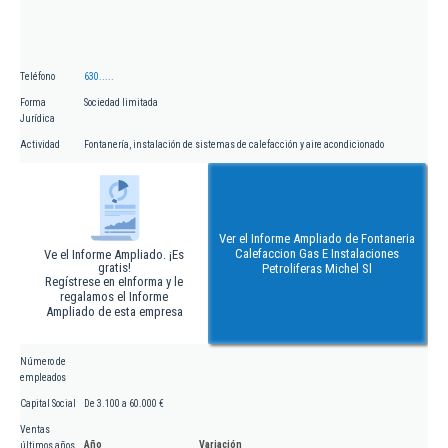
Teléfono
630.....
Forma
Sociedad limitada
Jurídica
Actividad
Fontanería, instalación de sistemas de calefacción y aire acondicionado
Ver el Informe Ampliado de Fontaneria
Calefaccion Gas E Instalaciones
Ve el Informe Ampliado. ¡Es
gratis!
Petroliferas Michel Sl
Regístrese en eInforma y le
regalamos el Informe
Ampliado de esta empresa
Número de
empleados
Capital Social
De 3.100 a 60.000 €
Ventas
Año
Variación
últimos años