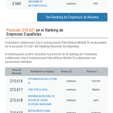
NAVARRA DE
3.584
mediana
9531
AUTOMOCION SL
Ver Ranking de Empresas de Navarra
Posición 215.621
en el Ranking de
Empresas Españolas
Fontaneria Calefaccion Gas E Instalaciones Petroliferas Michel Sl se encuentra
en la posición 215.621 del Ranking Nacional de Empresas.
A continuación podrá consultar la posición en el ranking de Fontaneria
Calefaccion Gas E Instalaciones Petroliferas Michel Sl y empresas con
posiciones similares:
Posición
Nombre de la empresa
Ventas (€)
Provincia
Nacional
OPTIMANOVA SOLUTIONS
215.616
mediana
Tenerife
SL.
215.617
ONE GYM CLUB SL.
mediana
Madrid
EMPRESA MUNICIPAL DE
215.618
AGUAS DE JODAR
mediana
Jaén
SOCIEDAD ANONIMA.
RESTAURANTE CASA
215.619
mediana
Castellon