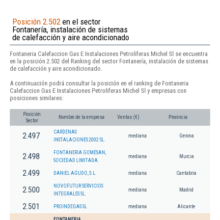
Posición 2.502
en el sector
Fontanería, instalación de sistemas
de calefacción y aire acondicionado
Fontaneria Calefaccion Gas E Instalaciones Petroliferas Michel Sl se encuentra
en la posición 2.502 del Ranking del sector Fontanería, instalación de sistemas
de calefacción y aire acondicionado.
A continuación podrá consultar la posición en el ranking de Fontaneria
Calefaccion Gas E Instalaciones Petroliferas Michel Sl y empresas con
posiciones similares:
Posición
Nombre de la empresa
Ventas (€)
Provincia
Sector
CARDENAS
2.497
mediana
Gerona
INSTALACIONES 2002 SL.
FONTANERIA GOMESAN,
2.498
mediana
Murcia
SOCIEDAD LIMITADA.
2.499
DANIEL AGUDO, S.L.
mediana
Cantabria
NOVOFUTUR SERVICIOS
2.500
mediana
Madrid
INTEGRALES SL.
2.501
PROINDEGAS SL
mediana
Alicante
FONTANERIA