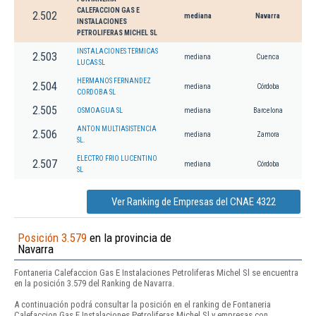
CALEFACCION GAS E
2.502
mediana
Navarra
INSTALACIONES
PETROLIFERAS MICHEL SL
INSTALACIONES TERMICAS
2.503
mediana
Cuenca
LUCAS SL
HERMANOS FERNANDEZ
2.504
mediana
Córdoba
CORDOBA SL
2.505
OSMOAGUA SL
mediana
Barcelona
ANTON MULTIASISTENCIA
2.506
mediana
Zamora
SL.
ELECTRO FRIO LUCENTINO
2.507
mediana
Córdoba
SL
Ver Ranking de Empresas del CNAE 4322
Posición 3.579
en la provincia de
Navarra
Fontaneria Calefaccion Gas E Instalaciones Petroliferas Michel Sl se encuentra
en la posición 3.579 del Ranking de Navarra.
A continuación podrá consultar la posición en el ranking de Fontaneria
Calefaccion Gas E Instalaciones Petroliferas Michel Sl y empresas con