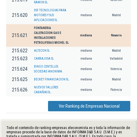
RAMON SL
DSF TECNOLOGIAS PARA
215.620
MOTORES Y SUS
mediana
Madrid
APLICACIONES SL
FONTANERIA
CALEFACCION GAS E
215.621
mediana
Navarra
INSTALACIONES
PETROLIFERAS MICHEL SL
215.622
ALTECON SL
mediana
Madrid
215.623
CARBAJOSA SL
mediana
Valladolid
BINGO CENTELLES
215.624
mediana
Valencia
SOCIEDAD ANONIMA.
215.625
BECKET FINANCIACION SL.
mediana
Madrid
NUEVOS TALLERES
215.626
mediana
Palencia
CABAÑAS SL.
Ver Ranking de Empresas Nacional
Todo el contenido de ranking-empresas.eleconomista.es y toda la información de
empresas procede de la base de datos de INFORMA D&B S.A.U. (S.M.E.) y es
tratada y suministrada por INFORMA D&B S.A.U. (S.M.E.). En todo caso, la