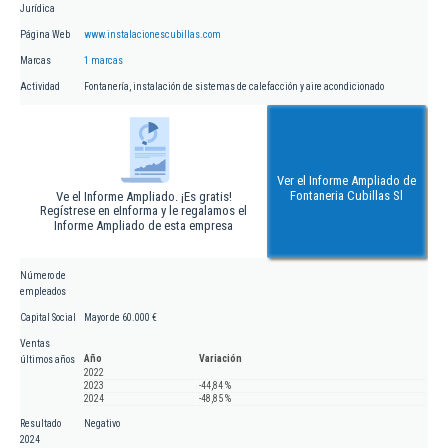
Jurídica
Página Web
www.instalacionescubillas.com
Marcas
1 marcas
Actividad
Fontanería, instalación de sistemas de calefacción y aire acondicionado
Ver el Informe Ampliado de
Fontaneria Cubillas Sl
Ve el Informe Ampliado. ¡Es gratis!
Regístrese en eInforma y le regalamos el
Informe Ampliado de esta empresa
Número de
empleados
Capital Social
Mayor de 60.000 €
Ventas
Año
Variación
últimos años
2022
2023
-44,84 %
2024
-48,85 %
Resultado
Negativo
2024