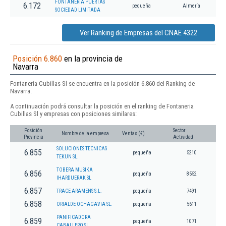
FONTANERIA PUERTAS
6.172
pequeña
Almería
SOCIEDAD LIMITADA
Ver Ranking de Empresas del CNAE 4322
Posición 6.860
en la provincia de
Navarra
Fontaneria Cubillas Sl se encuentra en la posición 6.860 del Ranking de
Navarra.
A continuación podrá consultar la posición en el ranking de Fontaneria
Cubillas Sl y empresas con posiciones similares:
Posición
Sector
Nombre de la empresa
Ventas (€)
Provincia
Actividad
SOLUCIONES TECNICAS
6.855
pequeña
5210
TEKUN SL.
TOBERA MUSIKA
6.856
pequeña
8552
IHARDUERAK SL
6.857
TRACE ARAMENS S.L.
pequeña
7491
6.858
ORIALDE OCHAGAVIA SL.
pequeña
5611
PANIFICADORA
6.859
pequeña
1071
CABALLERO SL