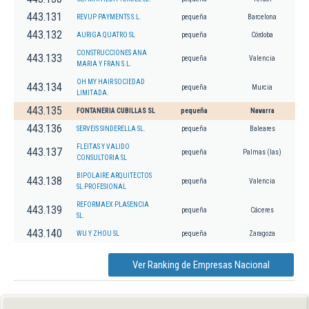
443.131
REVUP PAYMENTS S.L.
pequeña
Barcelona
443.132
AURIGA QUATRO SL
pequeña
Córdoba
CONSTRUCCIONES ANA
443.133
pequeña
Valencia
MARIA Y FRAN S.L.
OH MY HAIR SOCIEDAD
443.134
pequeña
Murcia
LIMITADA.
443.135
FONTANERIA CUBILLAS SL
pequeña
Navarra
443.136
SERVEIS SINDERELLA SL.
pequeña
Baleares
FLEITAS Y VALIDO
443.137
pequeña
Palmas (las)
CONSULTORIA SL
BIPOLAIRE ARQUITECTOS
443.138
pequeña
Valencia
SL PROFESIONAL
REFORMAEX PLASENCIA
443.139
pequeña
Cáceres
SL.
443.140
WU Y ZHOU SL
pequeña
Zaragoza
Ver Ranking de Empresas Nacional