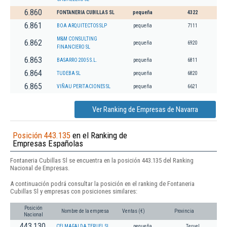
6.860
FONTANERIA CUBILLAS SL
pequeña
4322
6.861
BOA ARQUITECTOS SLP
pequeña
7111
M&M CONSULTING
6.862
pequeña
6920
FINANCIERO SL
6.863
BASARRO 2005 S.L.
pequeña
6811
6.864
TUDEBA SL
pequeña
6820
6.865
VIÑAU PERITACIONES SL
pequeña
6621
Ver Ranking de Empresas de Navarra
Posición 443.135
en el Ranking de
Empresas Españolas
Fontaneria Cubillas Sl se encuentra en la posición 443.135 del Ranking
Nacional de Empresas.
A continuación podrá consultar la posición en el ranking de Fontaneria
Cubillas Sl y empresas con posiciones similares:
Posición
Nombre de la empresa
Ventas (€)
Provincia
Nacional
443.130
CEI MAFALDA TERUEL SL.
pequeña
Teruel