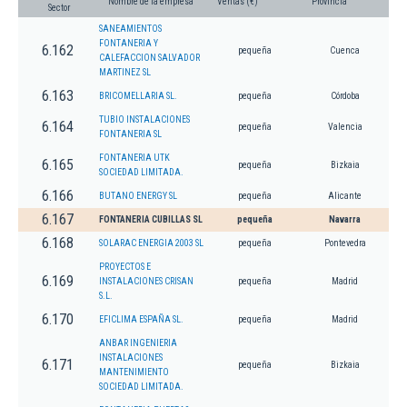
Nombre de la empresa
Ventas (€)
Provincia
Sector
SANEAMIENTOS
FONTANERIA Y
6.162
pequeña
Cuenca
CALEFACCION SALVADOR
MARTINEZ SL
6.163
BRICOMELLARIA SL.
pequeña
Córdoba
TUBIO INSTALACIONES
6.164
pequeña
Valencia
FONTANERIA SL
FONTANERIA UTK
6.165
pequeña
Bizkaia
SOCIEDAD LIMITADA.
6.166
BUTANO ENERGY SL
pequeña
Alicante
6.167
FONTANERIA CUBILLAS SL
pequeña
Navarra
6.168
SOLARAC ENERGIA 2003 SL
pequeña
Pontevedra
PROYECTOS E
6.169
INSTALACIONES CRISAN
pequeña
Madrid
S.L.
6.170
EFICLIMA ESPAÑA SL.
pequeña
Madrid
ANBAR INGENIERIA
INSTALACIONES
6.171
pequeña
Bizkaia
MANTENIMIENTO
SOCIEDAD LIMITADA.