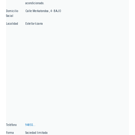
acondicionado.
Domicilio
Calle Merkatondoa , 4 - BAJO
Social
Localidad
Estella-lizarra
Teléfono
94855...
Forma
Sociedad limitada