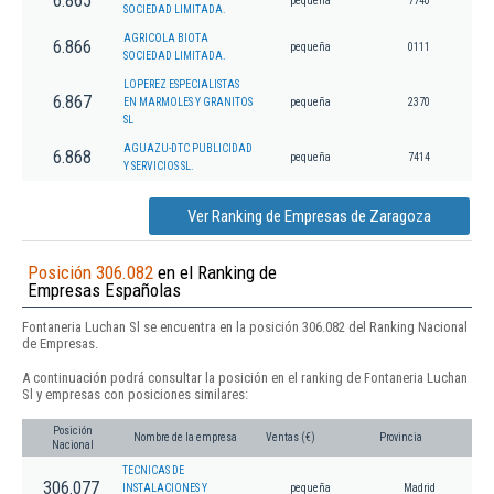
6.865
pequeña
7740
SOCIEDAD LIMITADA.
AGRICOLA BIOTA
6.866
pequeña
0111
SOCIEDAD LIMITADA.
LOPEREZ ESPECIALISTAS
6.867
EN MARMOLES Y GRANITOS
pequeña
2370
SL
AGUAZU-DTC PUBLICIDAD
6.868
pequeña
7414
Y SERVICIOS SL.
Ver Ranking de Empresas de Zaragoza
Posición 306.082
en el Ranking de
Empresas Españolas
Fontaneria Luchan Sl se encuentra en la posición 306.082 del Ranking Nacional
de Empresas.
A continuación podrá consultar la posición en el ranking de Fontaneria Luchan
Sl y empresas con posiciones similares:
Posición
Nombre de la empresa
Ventas (€)
Provincia
Nacional
TECNICAS DE
306.077
INSTALACIONES Y
pequeña
Madrid