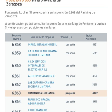
Posición 6.863
en la provincia de
Zaragoza
Fontaneria Luchan Sl se encuentra en la posición 6.863 del Ranking de
Zaragoza.
A continuación podrá consultar la posición en el ranking de Fontaneria Luchan
Sl y empresas con posiciones similares:
Posición
Sector
Nombre de la empresa
Ventas (€)
Provincia
Actividad
6.858
INAREL INSTALACIONES SL
pequeña
4321
DA CLAUDIO AUDIORAMA
6.859
pequeña
5611
SOCIEDAD LIMITADA.
XILEK SERVICIOS
6.860
INTEGRALES DE
pequeña
4650
ELECTRONICA SLL
6.861
AUTO SPORT ARAGON SL
pequeña
4672
LABORATORIO CAMBRA
6.862
pequeña
3250
SOCIEDAD LIMITADA.
6.863
FONTANERIA LUCHAN SL
pequeña
4322
FRANCISCO GRACIA
6.864
pequeña
6910
ABOGADOS SLP.
IPHUB TRANSFER