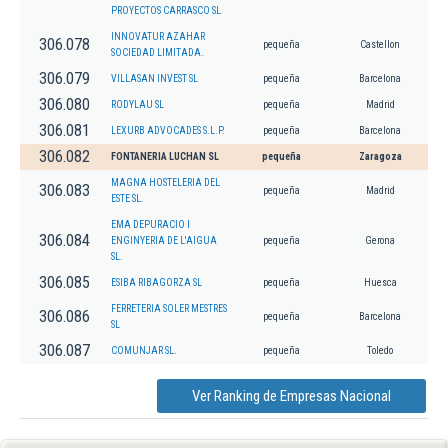
PROYECTOS CARRASCO SL
INNOVATUR AZAHAR
306.078
pequeña
Castellon
SOCIEDAD LIMITADA.
306.079
VILLASAN INVEST SL
pequeña
Barcelona
306.080
RODYLAU SL
pequeña
Madrid
306.081
LEXURB ADVOCADES S.L.P.
pequeña
Barcelona
306.082
FONTANERIA LUCHAN SL
pequeña
Zaragoza
MAGNA HOSTELERIA DEL
306.083
pequeña
Madrid
ESTE SL.
EMA DEPURACIO I
306.084
ENGINYERIA DE L'AIGUA
pequeña
Gerona
SL.
306.085
ESIBA RIBAGORZA SL
pequeña
Huesca
FERRETERIA SOLER MESTRES
306.086
pequeña
Barcelona
SL
306.087
COMUNJAR SL.
pequeña
Toledo
Ver Ranking de Empresas Nacional