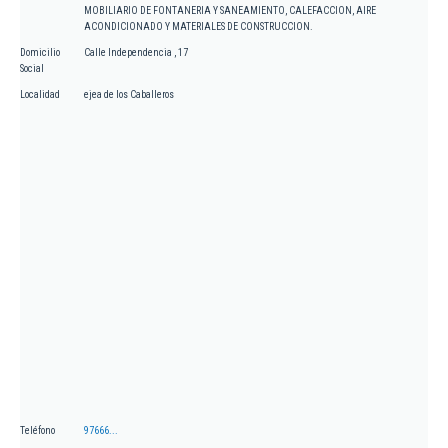
MOBILIARIO DE FONTANERIA Y SANEAMIENTO, CALEFACCION, AIRE
ACONDICIONADO Y MATERIALES DE CONSTRUCCION.
Domicilio
Calle Independencia , 17
Social
Localidad
ejea de los Caballeros
Teléfono
97666...