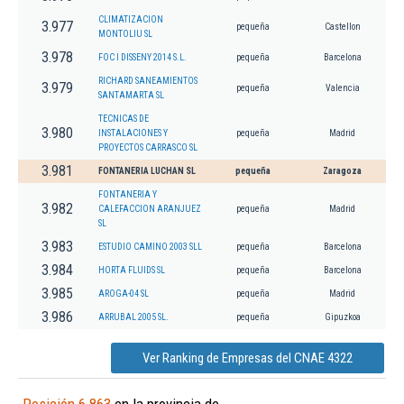
CLIMATIZACION
3.977
pequeña
Castellon
MONTOLIU SL
3.978
FOC I DISSENY 2014 S.L.
pequeña
Barcelona
RICHARD SANEAMIENTOS
3.979
pequeña
Valencia
SANTAMARTA SL
TECNICAS DE
3.980
INSTALACIONES Y
pequeña
Madrid
PROYECTOS CARRASCO SL
3.981
FONTANERIA LUCHAN SL
pequeña
Zaragoza
FONTANERIA Y
3.982
CALEFACCION ARANJUEZ
pequeña
Madrid
SL
3.983
ESTUDIO CAMINO 2003 SLL
pequeña
Barcelona
3.984
HORTA FLUIDS SL
pequeña
Barcelona
3.985
AROGA-04 SL
pequeña
Madrid
3.986
ARRUBAL 2005 SL.
pequeña
Gipuzkoa
Ver Ranking de Empresas del CNAE 4322