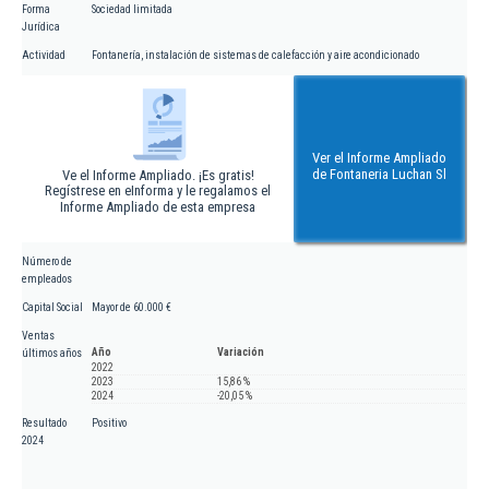
Forma
Sociedad limitada
Jurídica
Actividad
Fontanería, instalación de sistemas de calefacción y aire acondicionado
Ver el Informe Ampliado
de Fontaneria Luchan Sl
Ve el Informe Ampliado. ¡Es gratis!
Regístrese en eInforma y le regalamos el
Informe Ampliado de esta empresa
Número de
empleados
Capital Social
Mayor de 60.000 €
Ventas
Año
Variación
últimos años
2022
2023
15,86 %
2024
-20,05 %
Resultado
Positivo
2024