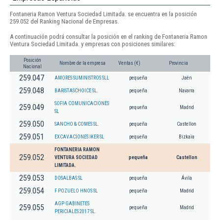
Fontaneria Ramon Ventura Sociedad Limitada. se encuentra en la posición
259.052 del Ranking Nacional de Empresas.
A continuación podrá consultar la posición en el ranking de Fontaneria Ramon
Ventura Sociedad Limitada. y empresas con posiciones similares:
Posición
Nombre de la empresa
Ventas (€)
Provincia
Nacional
259.047
AMORES SUMINISTROS SLL
pequeña
Jaén
259.048
BARISTASCHOICE SL.
pequeña
Navarra
SOFIA COMUNICACIONES
259.049
pequeña
Madrid
SL
259.050
SANCHO & COMES SL.
pequeña
Castellon
259.051
EXCAVACIONES IKER SL
pequeña
Bizkaia
FONTANERIA RAMON
259.052
VENTURA SOCIEDAD
pequeña
Castellon
LIMITADA.
259.053
DOSALBAS SL
pequeña
Ávila
259.054
F POZUELO HNOS SL
pequeña
Madrid
AGP GABINETES
259.055
pequeña
Madrid
PERICIALES 2017 SL.