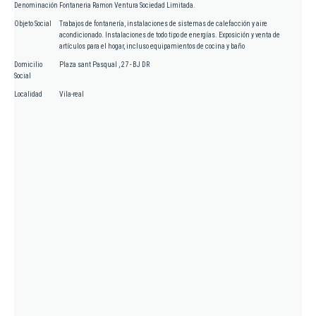
Denominación
Fontaneria Ramon Ventura Sociedad Limitada.
Objeto Social
Trabajos de fontanería, instalaciones de sistemas de calefacción y aire
acondicionado. Instalaciones de todo tipo de energías. Exposición y venta de
artículos para el hogar, incluso equipamientos de cocina y baño
Domicilio
Plaza sant Pasqual , 27 - BJ DR
Social
Localidad
Vila-real