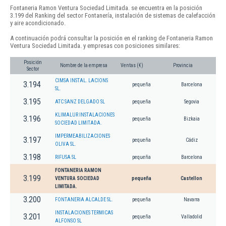
Fontaneria Ramon Ventura Sociedad Limitada. se encuentra en la posición
3.199 del Ranking del sector Fontanería, instalación de sistemas de calefacción
y aire acondicionado.
A continuación podrá consultar la posición en el ranking de Fontaneria Ramon
Ventura Sociedad Limitada. y empresas con posiciones similares:
Posición
Nombre de la empresa
Ventas (€)
Provincia
Sector
CIMSA INSTAL. LACIONS
3.194
pequeña
Barcelona
SL.
3.195
ATC SANZ DELGADO SL
pequeña
Segovia
KLIMALUR INSTALACIONES
3.196
pequeña
Bizkaia
SOCIEDAD LIMITADA.
IMPERMEABILIZACIONES
3.197
pequeña
Cádiz
OLIVA SL.
3.198
RIFUSA SL
pequeña
Barcelona
FONTANERIA RAMON
3.199
VENTURA SOCIEDAD
pequeña
Castellon
LIMITADA.
3.200
FONTANERIA ALCALDE SL.
pequeña
Navarra
INSTALACIONES TERMICAS
3.201
pequeña
Valladolid
ALFONSO SL