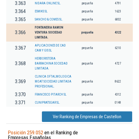
3.363
NIDARA ONLINE SL.
pequeña
4791
3.364
ESMIKS SL
pequeña
1623
3.365
SANCHO & COMES SL.
pequeña
6832
FONTANERIA RAMON
3.366
VENTURA SOCIEDAD
pequeña
4322
LIMITADA.
APLICACIONES DE CAD
3.367
pequeña
6210
CAM Y GIS SL
HERBORISTERIA
3.368
BARRACHINA SOCIEDAD
pequeña
4727
LIMITADA.
CLINICA OFTALMOLOGICA
3.369
MOAT SOCIEDAD LIMITADA
pequeña
8622
PROFESIONAL.
3.370
FRANCISCO PITARCH SL
pequeña
4312
3.371
CUNIPRATSGAR SL.
pequeña
0148
Ver Ranking de Empresas de Castellon
Posición 259.052
en el Ranking de
Empresas Españolas