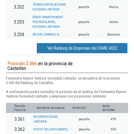
TEFRISUR INSTALACIONES
3.202
pequeña
Murcia
SOCIEDAD LIMITADA
SERVEI I MANTENIMENT
3.203
PISCINES BLANES,
pequeña
Gerona
SOCIEDAD LIMITADA.
3.204
MIGUEL CARNERO SL
pequeña
Barcelona
Ver Ranking de Empresas del CNAE 4322
Posición 3.366
en la provincia de
Castellon
Fontaneria Ramon Ventura Sociedad Limitada. se encuentra en la posición
3.366 del Ranking de Castellon.
A continuación podrá consultar la posición en el ranking de Fontaneria Ramon
Ventura Sociedad Limitada. y empresas con posiciones similares:
Posición
Sector
Nombre de la empresa
Ventas (€)
Provincia
Actividad
ROIGRES SOCIEDAD
3.361
pequeña
4791
LIMITADA.
3.362
NUEVO TALLER SOLMAR SL.
pequeña
9531