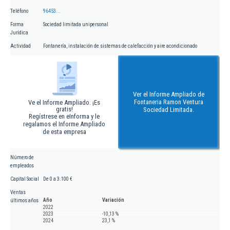
Teléfono
96453...
Forma
Sociedad limitada unipersonal
Jurídica
Actividad
Fontanería, instalación de sistemas de calefacción y aire acondicionado
Ver el Informe Ampliado de
Fontaneria Ramon Ventura
Ve el Informe Ampliado. ¡Es
gratis!
Sociedad Limitada.
Regístrese en eInforma y le
regalamos el Informe Ampliado
de esta empresa
Número de
empleados
Capital Social
De 0 a 3.100 €
Ventas
Año
Variación
últimos años
2022
2023
-10,13 %
2024
23,1 %