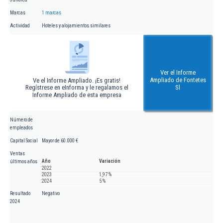
Marcas
1 marcas
Actividad
Hoteles y alojamientos similares
Ver el Informe
Ampliado de Fontetes
Ve el Informe Ampliado. ¡Es gratis!
Regístrese en eInforma y le regalamos el
Sl
Informe Ampliado de esta empresa
Número de
empleados
Capital Social
Mayor de 60.000 €
Ventas
Año
Variación
últimos años
2022
2023
1,97 %
2024
5 %
Resultado
Negativo
2024