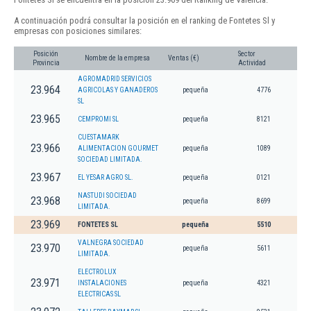
A continuación podrá consultar la posición en el ranking de Fontetes Sl y
empresas con posiciones similares:
Posición
Sector
Nombre de la empresa
Ventas (€)
Provincia
Actividad
AGROMADRID SERVICIOS
23.964
AGRICOLAS Y GANADEROS
pequeña
4776
SL
23.965
CEMPROMI SL
pequeña
8121
CUESTAMARK
23.966
ALIMENTACION GOURMET
pequeña
1089
SOCIEDAD LIMITADA.
23.967
EL YESAR AGRO SL.
pequeña
0121
NASTUDI SOCIEDAD
23.968
pequeña
8699
LIMITADA.
23.969
FONTETES SL
pequeña
5510
VALNEGRA SOCIEDAD
23.970
pequeña
5611
LIMITADA.
ELECTROLUX
23.971
INSTALACIONES
pequeña
4321
ELECTRICAS SL