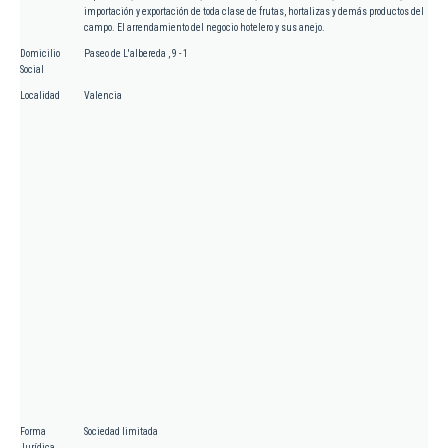
importación y exportación de toda clase de frutas, hortalizas y demás productos del
campo. El arrendamiento del negocio hotelero y sus anejo.
Domicilio
Paseo de L'albereda , 9 - 1
Social
Localidad
Valencia
Forma
Sociedad limitada
Jurídica