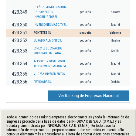
IBAÑEZ LABAD GESTION
423.349
DE PROYECTOS
pequeña
Navarra
INMOBILIARIOS SL.
423.350
INVERSIONES MADCITY SL.
pequeña
Madrid
423.351
FONTETES SL
pequeña
Valencia
423.352
JURADO ALMONTE SL
pequeña
Huelva
ESPECIES DE ESPACIOS
423.353
pequeña
Sevilla
SOCIEDAD LIMITADA.
ASESORES Y GESTORES DE
423.354
pequeña
Madrid
TELECOMUNICACION SA
423.355
VUDESA INVESTMENTS SL.
pequeña
Madrid
423.356
FERROARAS SL
pequeña
Córdoba
Ver Ranking de Empresas Nacional
Todo el contenido de ranking-empresas.eleconomista.es y toda la información de
empresas procede de la base de datos de INFORMA D&B S.A.U. (S.M.E.) y es
tratada y suministrada por INFORMA D&B S.A.U. (S.M.E.). En todo caso, la
información de empresas que proporcionamos debe ser tenida en cuenta sólo
como un elemento más a considerar a la hora de adoptar decisiones comerciales