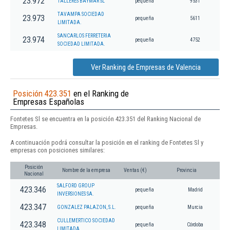
23.972
TALLERES BAYMAR SL
pequeña
9531
TAVAMPA SOCIEDAD
23.973
pequeña
5611
LIMITADA.
SANCARLOS FERRETERIA
23.974
pequeña
4752
SOCIEDAD LIMITADA.
Ver Ranking de Empresas de Valencia
Posición 423.351
en el Ranking de
Empresas Españolas
Fontetes Sl se encuentra en la posición 423.351 del Ranking Nacional de
Empresas.
A continuación podrá consultar la posición en el ranking de Fontetes Sl y
empresas con posiciones similares:
Posición
Nombre de la empresa
Ventas (€)
Provincia
Nacional
SALFORD GROUP
423.346
pequeña
Madrid
INVERSIONES SA.
423.347
GONZALEZ PALAZON, S.L.
pequeña
Murcia
CULLEMERTICO SOCIEDAD
423.348
pequeña
Córdoba
LIMITADA.