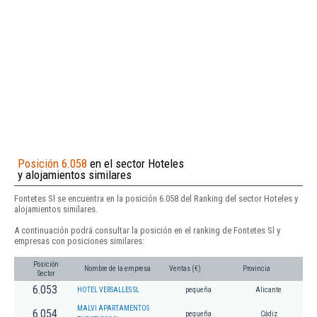
Posición 6.058
en el sector Hoteles
y alojamientos similares
Fontetes Sl se encuentra en la posición 6.058 del Ranking del sector Hoteles y
alojamientos similares.
A continuación podrá consultar la posición en el ranking de Fontetes Sl y
empresas con posiciones similares:
Posición
Nombre de la empresa
Ventas (€)
Provincia
Sector
6.053
HOTEL VERSALLES SL
pequeña
Alicante
MALVI APARTAMENTOS
6.054
pequeña
Cádiz