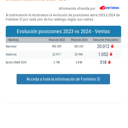
Información ofrecida por
A continuación le mostramos la evolución de posiciones entre 2023 y 2024 de
Fontetes Sl por cada uno de los rankings según sus ventas:
Evolución posiciones 2023 vs 2024 - Ventas
Ranking
Posición 2023
Posición 2024
Evolución Posiciones
20.012
Nacional
403.339
423.351
1.052
Valencia
22.917
23.969
318
Sector CNAE 5510
5.740
6.058
Acceda a toda la información de Fontetes Sl