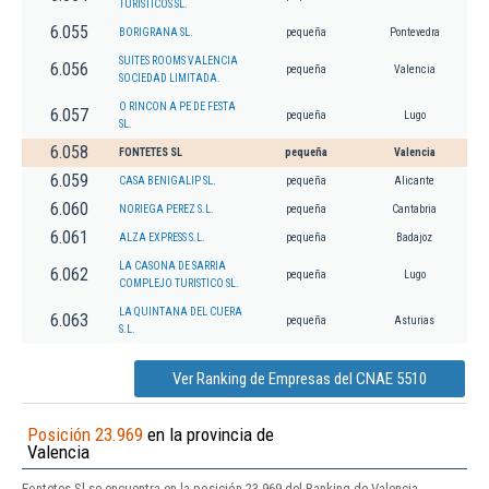
TURISTICOS SL.
6.055
BORIGRANA SL.
pequeña
Pontevedra
SUITES ROOMS VALENCIA
6.056
pequeña
Valencia
SOCIEDAD LIMITADA.
O RINCON A PE DE FESTA
6.057
pequeña
Lugo
SL.
6.058
FONTETES SL
pequeña
Valencia
6.059
CASA BENIGALIP SL.
pequeña
Alicante
6.060
NORIEGA PEREZ S.L.
pequeña
Cantabria
6.061
ALZA EXPRESS S.L.
pequeña
Badajoz
LA CASONA DE SARRIA
6.062
pequeña
Lugo
COMPLEJO TURISTICO SL.
LA QUINTANA DEL CUERA
6.063
pequeña
Asturias
S.L.
Ver Ranking de Empresas del CNAE 5510
Posición 23.969
en la provincia de
Valencia
Fontetes Sl se encuentra en la posición 23.969 del Ranking de Valencia.