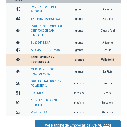
Sector
PANESPOL SYSTEMS DE
43
grande
Alicante
ALCOY SL
44
TALLERES TRANSGLASS SL
grande
Asturias
PRODUCTOS TERMICOS DEL
45
CENTRO SOCIEDAD
grande
Ciudad Real
LIMITADA.
46
EUROSHRINK SA
grande
Alicante
47
ARRIMART EL CUERVO SL
grande
Sevilla
FOREL SISTEMAS Y
48
grande
Valladolid
PROYECTOS SL.
MUROS SINTETICOS
49
grande
La Rioja
DECORATIVOS SL
SOCIEDAD FABRICACION
50
mediana
Gerona
POLYESTER SL
51
EXVENDI SL
mediana
Madrid
QUIMIPOL J BLANCH
52
mediana
Barcelona
FERRER SL
53
PLASTINOX SL
mediana
Gipuzkoa
Ver Ranking de Empresas del CNAE 2224