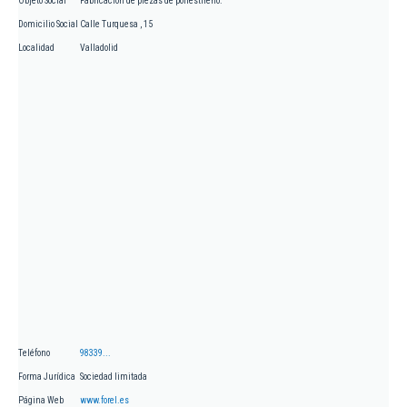
Objeto Social
Fabricación de piezas de poliestireno.
Domicilio Social
Calle Turquesa , 15
Localidad
Valladolid
Teléfono
98339...
Forma Jurídica
Sociedad limitada
Página Web
www.forel.es