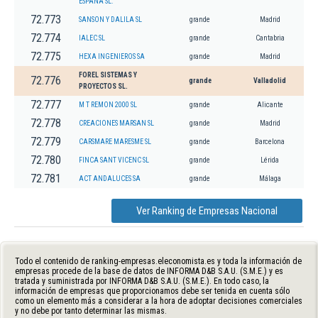
ESPAÑA SL.
72.773
SANSON Y DALILA SL
grande
Madrid
72.774
IALEC SL
grande
Cantabria
72.775
HEXA INGENIEROS SA
grande
Madrid
FOREL SISTEMAS Y
72.776
grande
Valladolid
PROYECTOS SL.
72.777
M T REMON 2000 SL
grande
Alicante
72.778
CREACIONES MARSAN SL
grande
Madrid
72.779
CARSMARE MARESME SL
grande
Barcelona
72.780
FINCA SANT VICENC SL
grande
Lérida
72.781
ACT ANDALUCES SA
grande
Málaga
Ver Ranking de Empresas Nacional
Todo el contenido de ranking-empresas.eleconomista.es y toda la información de
empresas procede de la base de datos de INFORMA D&B S.A.U. (S.M.E.) y es
tratada y suministrada por INFORMA D&B S.A.U. (S.M.E.). En todo caso, la
información de empresas que proporcionamos debe ser tenida en cuenta sólo
como un elemento más a considerar a la hora de adoptar decisiones comerciales
y no debe por tanto determinar las mismas.