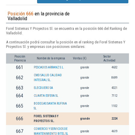
Posición 666
en la provincia de
Valladolid
Forel Sistemas Y Proyectos Sl. se encuentra en la posición 666 del Ranking de
Valladolid.
A continuación podrá consultar la posición en el ranking de Forel Sistemas Y
Proyectos Sl. y empresas con posiciones similares:
Posición
Sector
Nombre de la empresa
Ventas (€)
Provincia
Actividad
661
PESCADOS ARRANZ S.L.
grande
4632
CMD SALUD CALIDAD
662
grande
8699
INTEGRAL SL.
663
ELECDUERO SA
grande
4321
664
CUARTA ESFERA SL
grande
7112
BODEGAS SANTA RUFINA
665
grande
1102
SL
FOREL SISTEMAS Y
666
grande
2224
PROYECTOS SL.
COMERCIO Y SERVICIOS DE
667
grande
4619
MANTENIMIENTO BITEL SL