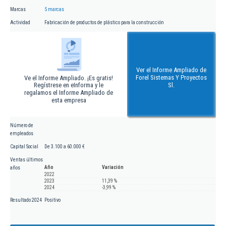
Marcas
5 marcas
Actividad
Fabricación de productos de plástico para la construcción
Ver el Informe Ampliado de
Forel Sistemas Y Proyectos
Ve el Informe Ampliado. ¡Es gratis!
Regístrese en eInforma y le
Sl.
regalamos el Informe Ampliado de
esta empresa
Número de
empleados
Capital Social
De 3.100 a 60.000 €
Ventas últimos
Año
Variación
años
2022
2023
11,39 %
2024
-3,99 %
Resultado 2024
Positivo