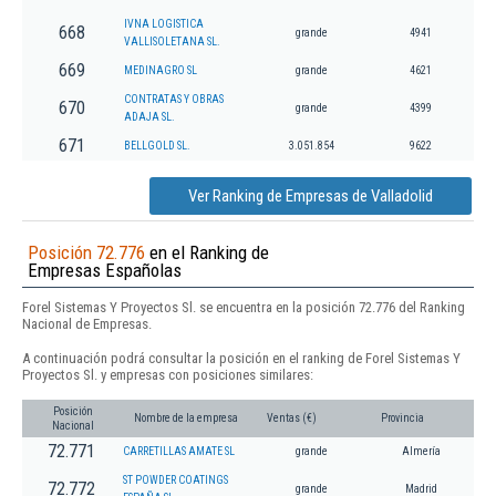
IVNA LOGISTICA
668
grande
4941
VALLISOLETANA SL.
669
MEDINAGRO SL
grande
4621
CONTRATAS Y OBRAS
670
grande
4399
ADAJA SL.
671
BELLGOLD SL.
3.051.854
9622
Ver Ranking de Empresas de Valladolid
Posición 72.776
en el Ranking de
Empresas Españolas
Forel Sistemas Y Proyectos Sl. se encuentra en la posición 72.776 del Ranking
Nacional de Empresas.
A continuación podrá consultar la posición en el ranking de Forel Sistemas Y
Proyectos Sl. y empresas con posiciones similares:
Posición
Nombre de la empresa
Ventas (€)
Provincia
Nacional
72.771
CARRETILLAS AMATE SL
grande
Almería
ST POWDER COATINGS
72.772
grande
Madrid