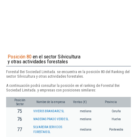
Posición 80
en el sector Silvicultura
y otras actividades forestales
Forestal Bei Sociedad Limitada. se encuentra en la posición 80 del Ranking del
sector Silvicultura y otras actividades forestales.
A continuación podrá consultar la posición en el ranking de Forestal Bei
Sociedad Limitada. y empresas con posiciones similares:
Posición
Nombre de la empresa
Ventas (€)
Provincia
Sector
75
VIVEROS BRANDARIZ SL
mediana
Coruña
76
MADERAS PRADO VERDE SL.
mediana
Huelva
SILVAREIRA SERVICIOS
77
mediana
Pontevedra
FORESTAIS SL