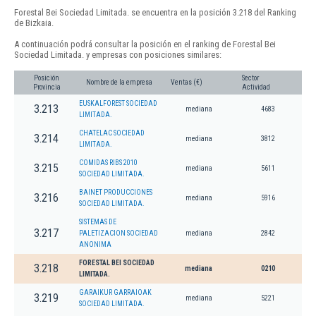
Forestal Bei Sociedad Limitada. se encuentra en la posición 3.218 del Ranking
de Bizkaia.
A continuación podrá consultar la posición en el ranking de Forestal Bei
Sociedad Limitada. y empresas con posiciones similares:
Posición
Sector
Nombre de la empresa
Ventas (€)
Provincia
Actividad
EUSKALFOREST SOCIEDAD
3.213
mediana
4683
LIMITADA.
CHATELAC SOCIEDAD
3.214
mediana
3812
LIMITADA.
COMIDAS RIBS 2010
3.215
mediana
5611
SOCIEDAD LIMITADA.
BAINET PRODUCCIONES
3.216
mediana
5916
SOCIEDAD LIMITADA.
SISTEMAS DE
3.217
PALETIZACION SOCIEDAD
mediana
2842
ANONIMA
FORESTAL BEI SOCIEDAD
3.218
mediana
0210
LIMITADA.
GARAIKUR GARRAIOAK
3.219
mediana
5221
SOCIEDAD LIMITADA.