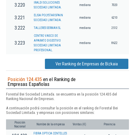
IRALDI SOLUCIONES
3.220
mediana
7020
SOCIEDAD LIMITADA.
ELISA POLYSTAR SPAIN
3.221
mediana
6210
SOCIEDAD LIMITADA.
3.222
TALLERES SERMAN SL
mediana
2512
CENTRO VASCO DE
APARATO DIGESTIVO
3.223
mediana
8622
SOCIEDAD LIMITADA
PROFESIONAL.
Ver Ranking de Empresas de Bizkaia
Posición 124.435
en el Ranking de
Empresas Españolas
Forestal Bei Sociedad Limitada. se encuentra en la posición 124.435 del
Ranking Nacional de Empresas.
A continuación podrá consultar la posición en el ranking de Forestal Bei
Sociedad Limitada. y empresas con posiciones similares:
Posición
Nombre de la empresa
Ventas (€)
Provincia
Nacional
FIBRA OPTICA CENTELLES