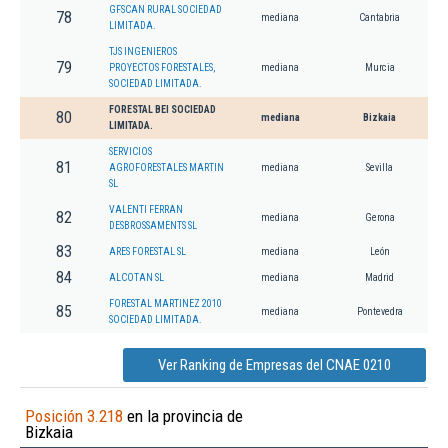
GFSCAN RURAL SOCIEDAD
78
mediana
Cantabria
LIMITADA.
TJS INGENIEROS
79
PROYECTOS FORESTALES,
mediana
Murcia
SOCIEDAD LIMITADA.
FORESTAL BEI SOCIEDAD
80
mediana
Bizkaia
LIMITADA.
SERVICIOS
81
AGROFORESTALES MARTIN
mediana
Sevilla
SL
VALENTI FERRAN
82
mediana
Gerona
DESBROSSAMENTS SL
83
ARES FORESTAL SL
mediana
León
84
ALCOTAN SL
mediana
Madrid
FORESTAL MARTINEZ 2010
85
mediana
Pontevedra
SOCIEDAD LIMITADA.
Ver Ranking de Empresas del CNAE 0210
Posición 3.218
en la provincia de
Bizkaia