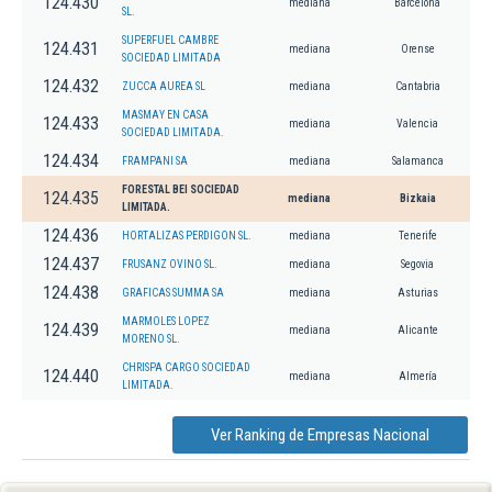
124.430
mediana
Barcelona
SL.
SUPERFUEL CAMBRE
124.431
mediana
Orense
SOCIEDAD LIMITADA
124.432
ZUCCA AUREA SL
mediana
Cantabria
MASMAY EN CASA
124.433
mediana
Valencia
SOCIEDAD LIMITADA.
124.434
FRAMPANI SA
mediana
Salamanca
FORESTAL BEI SOCIEDAD
124.435
mediana
Bizkaia
LIMITADA.
124.436
HORTALIZAS PERDIGON SL.
mediana
Tenerife
124.437
FRUSANZ OVINO SL.
mediana
Segovia
124.438
GRAFICAS SUMMA SA
mediana
Asturias
MARMOLES LOPEZ
124.439
mediana
Alicante
MORENO SL.
CHRISPA CARGO SOCIEDAD
124.440
mediana
Almería
LIMITADA.
Ver Ranking de Empresas Nacional