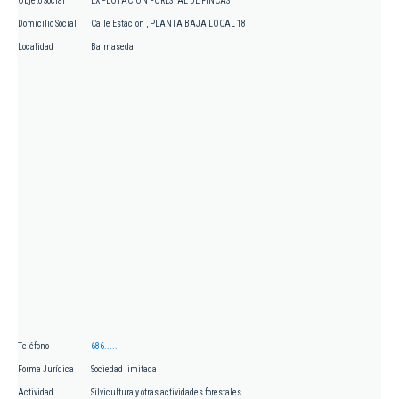
Objeto Social
EXPLOTACION FORESTAL DE FINCAS
Domicilio Social
Calle Estacion , PLANTA BAJA LOCAL 18
Localidad
Balmaseda
Teléfono
686.....
Forma Jurídica
Sociedad limitada
Actividad
Silvicultura y otras actividades forestales