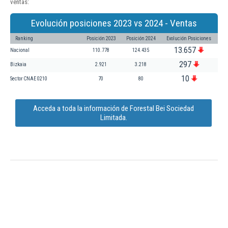
ventas:
Evolución posiciones 2023 vs 2024 - Ventas
Ranking
Posición 2023
Posición 2024
Evolución Posiciones
13.657
Nacional
110.778
124.435
297
Bizkaia
2.921
3.218
10
Sector CNAE 0210
70
80
Acceda a toda la información de Forestal Bei Sociedad
Limitada.