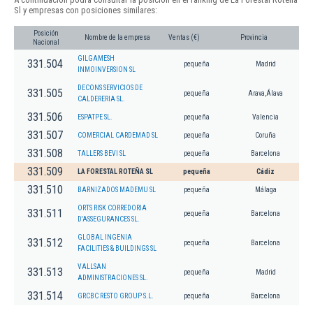
Sl y empresas con posiciones similares:
Posición
Nombre de la empresa
Ventas (€)
Provincia
Nacional
GILGAMESH
331.504
pequeña
Madrid
INMOINVERSION SL
DECONS SERVICIOS DE
331.505
pequeña
Arava,Álava
CALDERERIA SL.
331.506
ESPATPE SL.
pequeña
Valencia
331.507
COMERCIAL CARDEMAD SL
pequeña
Coruña
331.508
TALLERS BEVI SL
pequeña
Barcelona
331.509
LA FORESTAL ROTEÑA SL
pequeña
Cádiz
331.510
BARNIZADOS MADEMU SL
pequeña
Málaga
ORTS RISK CORREDORIA
331.511
pequeña
Barcelona
D'ASSEGURANCES SL.
GLOBAL INGENIA
331.512
pequeña
Barcelona
FACILITIES & BUILDINGS SL
VALLSAN
331.513
pequeña
Madrid
ADMINISTRACIONES SL.
331.514
GRCBC RESTO GROUP S.L.
pequeña
Barcelona