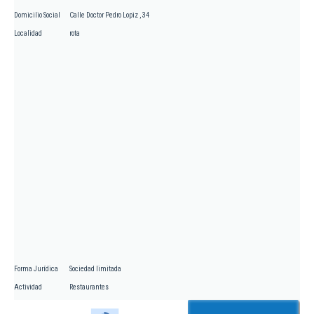
Domicilio Social
Calle Doctor Pedro Lopiz , 34
Localidad
rota
Forma Jurídica
Sociedad limitada
Actividad
Restaurantes