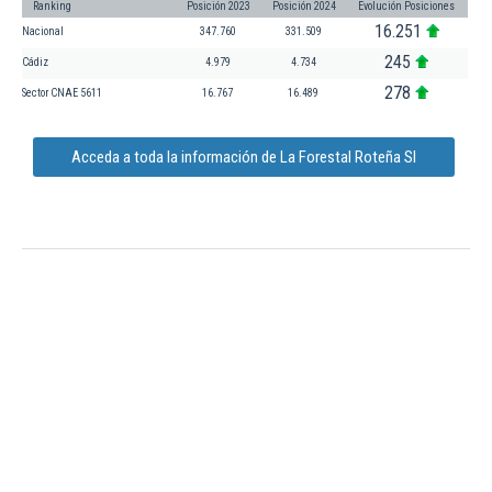
Ranking
Posición 2023
Posición 2024
Evolución Posiciones
16.251
Nacional
347.760
331.509
245
Cádiz
4.979
4.734
278
Sector CNAE 5611
16.767
16.489
Acceda a toda la información de La Forestal Roteña Sl