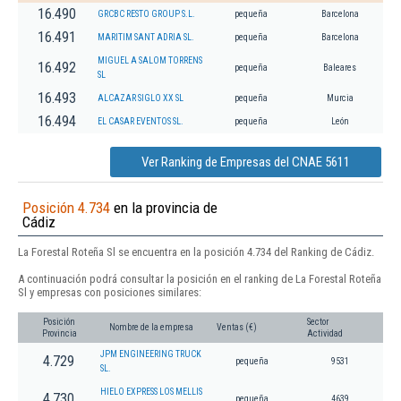
16.490
GRCBC RESTO GROUP S.L.
pequeña
Barcelona
16.491
MARITIM SANT ADRIA SL.
pequeña
Barcelona
MIGUEL A SALOM TORRENS
16.492
pequeña
Baleares
SL
16.493
ALCAZAR SIGLO XX SL
pequeña
Murcia
16.494
EL CASAR EVENTOS SL.
pequeña
León
Ver Ranking de Empresas del CNAE 5611
Posición 4.734
en la provincia de
Cádiz
La Forestal Roteña Sl se encuentra en la posición 4.734 del Ranking de Cádiz.
A continuación podrá consultar la posición en el ranking de La Forestal Roteña
Sl y empresas con posiciones similares:
Posición
Sector
Nombre de la empresa
Ventas (€)
Provincia
Actividad
JPM ENGINEERING TRUCK
4.729
pequeña
9531
SL.
HIELO EXPRESS LOS MELLIS
4.730
pequeña
4639