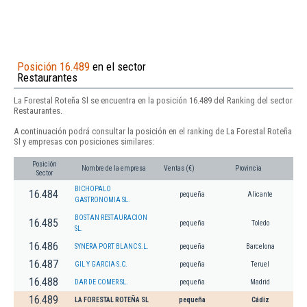
Posición 16.489
en el sector
Restaurantes
La Forestal Roteña Sl se encuentra en la posición 16.489 del Ranking del sector
Restaurantes.
A continuación podrá consultar la posición en el ranking de La Forestal Roteña
Sl y empresas con posiciones similares:
Posición
Nombre de la empresa
Ventas (€)
Provincia
Sector
BICHOPALO
16.484
pequeña
Alicante
GASTRONOMIA SL.
BOSTAN RESTAURACION
16.485
pequeña
Toledo
SL.
16.486
SYNERA PORT BLANC S.L.
pequeña
Barcelona
16.487
GIL Y GARCIA S.C.
pequeña
Teruel
16.488
DAR DE COMER SL.
pequeña
Madrid
16.489
LA FORESTAL ROTEÑA SL
pequeña
Cádiz