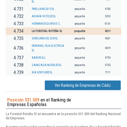
SL.
4.731
PABLUKAS 2015 SL.
pequeña
4763
4.732
ADIAFA HOTELES SL
pequeña
5510
4.733
HERMANOS QUIROS S.C.
pequeña
0161
4.734
LA FORESTAL ROTEÑA SL
pequeña
5611
4.735
VERDURAS DEL SUR SL.
pequeña
4631
SERDANEL ISLA ELECTRICA
4.736
pequeña
4619
SL.
4.737
BARGRI SLL
pequeña
4755
4.738
ZARAZAGA MUEBLES SL.
pequeña
4755
4.739
BIA VENTURES SL.
pequeña
7111
Ver Ranking de Empresas de Cádiz
Posición 331.509
en el Ranking de
Empresas Españolas
La Forestal Roteña Sl se encuentra en la posición 331.509 del Ranking Nacional
de Empresas.
A continuación podrá consultar la posición en el ranking de La Forestal Roteña